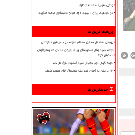
جدایی شهریار مغانلو از کلباء
می خواهیم ایران را ببریم و به عنوان صدرنشین صعود نماییم
پربحث ترین ها
پیروزی استقلال مقابل همنام خوزستانی در دیداری تدارکاتی
دردسر جدید برای سرخپوشان پیام بازیکن مازادی که پرسپولیس
را نگران کرد!
نتیجه گیری تیم فوتبال امید اهمیت ویژه ای دارد
۲۴ بازیکن به اردوی تیم ملی فوتسال زنان دعوت شدند
جدیدترین ها