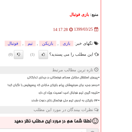
منبع:
بازی فوتبال
1399/03/25
14:17:28
تگهای خبر:
بازی
,
بازیكن
,
تیم
,
فوتبال
این مطلب را می پسندید؟
(0)
(1)
تازه ترین مطالب مرتبط
پیروزی استقلال مقابل همنام خوزستانی در دیداری تدارکاتی
دردسر جدید برای سرخپوشان پیام بازیکن مازادی که پرسپولیس را نگران کرد!
نتیجه گیری تیم فوتبال امید اهمیت ویژه ای دارد
۲۴ بازیکن به اردوی تیم ملی فوتسال زنان دعوت شدند
نظرات بینندگان در مورد این مطلب
لطفا شما هم
در مورد این مطلب
نظر دهید