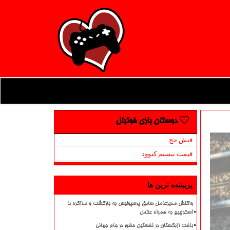
دوستان بازی فوتبال
فیش حج
قیمت بیسیم کنوود
پربیننده ترین ها
واکنش مدیرعامل سابق پرسپولیس به بازگشت و مذاکره با
اسکوچیچ به همراه عکس
باخت ازبکستان در نخستین حضور در جام جهانی