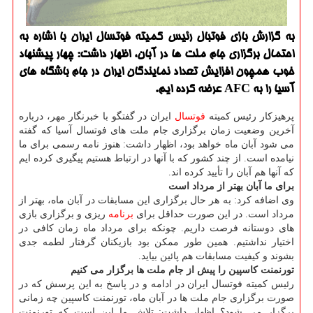
به گزارش بازی فوتبال رئیس كمیته فوتسال ایران با اشاره به
احتمال برگزاری جام ملت ها در آبان، اظهار داشت: چهار پیشنهاد
خوب همچون افزایش تعداد نمایندگان ایران در جام باشگاه های
آسیا را به AFC عرضه كرده ایم.
پرهیزکار رئیس کمیته
فوتسال
ایران در گفتگو با خبرنگار مهر، درباره
آخرین وضعیت زمان برگزاری جام ملت های فوتسال آسیا که گفته
می شود آبان ماه خواهد بود، اظهار داشت: هنوز نامه رسمی برای ما
نیامده است. از چند کشور که با آنها در ارتباط هستیم پیگیری کرده ایم
که آنها هم آبان را تأیید کرده اند.
برای ما آبان بهتر از مرداد است
وی اضافه کرد: به هر حال برگزاری این مسابقات در آبان ماه، بهتر از
مرداد است. در این صورت حداقل برای
برنامه
ریزی و برگزاری بازی
های دوستانه فرصت داریم. چونکه برای مرداد ماه زمان کافی در
اختیار نداشتیم. همین طور ممکن بود بازیکنان گرفتار لطمه جدی
بشوند و کیفیت مسابقات هم پائین بیاید.
تورنمنت کاسپین را پیش از جام ملت ها برگزار می کنیم
رئیس کمیته فوتسال ایران در ادامه و در پاسخ به این پرسش که در
صورت برگزاری جام ملت ها در آبان ماه، تورنمنت کاسپین چه زمانی
برگزار می شود؟ اظهار داشت: تلاش ما این است که تورنمنت