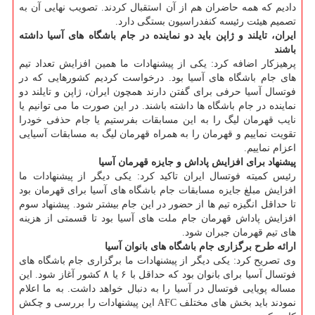
دادیم که همه حاضران هم از آن استقبال کردند. تصویب نهایی آن به
تصمیم هیئت رئیسه کنفدراسیون بستگی دارد.
ایران، تایلند و ژاپن باید دو نماینده در جام باشگاه های آسیا داشته
باشند
پرهیزکار اضافه کرد: یکی از پیشنهادات ما همین افزایش تعداد تیم
های جام باشگاه های آسیا بود. درخواست کردیم کشورهایی که در
فوتسال آسیا حرفی برای گفتن دارند همچون ایران، ژاپن و تایلند دو
نماینده در جام باشگاه ها داشته باشند. در این صورت ما می توانیم یا
نایب قهرمان لیگ را به این مسابقات بفرستیم یا جام حذفی خودرا
تقویت نماییم و قهرمان را به همراه قهرمان لیگ به مسابقات آسیایی
اعزام نماییم.
پیشنهاد برای افزایش پاداش و جایزه قهرمان آسیا
رئیس کمیته فوتسال ایران تاکید کرد: یکی دیگر از پیشنهادات ما
افزایش مبلغ جایزه مسابقات جام باشگاه های آسیا برای قهرمان بود
تا حداقل انگیزه تیم ها از حضور در این جام بیشتر شود. پیشنهاد سوم
افزایش پاداش قهرمان جام ملت های آسیا بود تا قسمتی از هزینه
های تیم قهرمان جبران شود.
ارائه طرح برگزاری جام باشگاه های بانوان آسیا
وی تصریح کرد: یکی دیگر از پیشنهادات ما برگزاری جام باشگاه های
فوتسال آسیا برای بانوان بود که حداقل با ۶ یا ۸ کشور آغاز شود. این
مساله پویایی فوتسال در آسیا را به دنبال خواهد داشت. به ما اعلام
نمودند باید بخش های مختلف AFC این پیشنهادات را بررسی و چکش