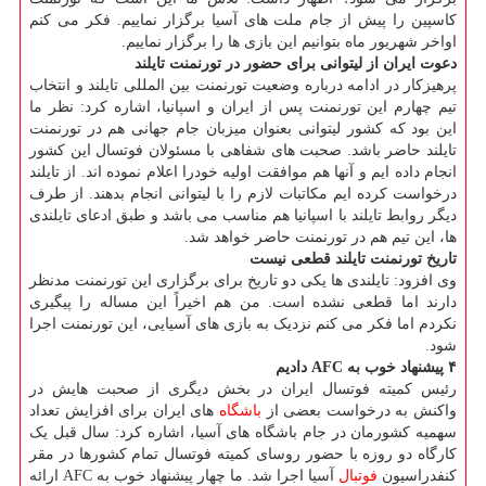
کاسپین را پیش از جام ملت های آسیا برگزار نماییم. فکر می کنم
اواخر شهریور ماه بتوانیم این بازی ها را برگزار نماییم.
دعوت ایران از لیتوانی برای حضور در تورنمنت تایلند
پرهیزکار در ادامه درباره وضعیت تورنمنت بین المللی تایلند و انتخاب
تیم چهارم این تورنمنت پس از ایران و اسپانیا، اشاره کرد: نظر ما
این بود که کشور لیتوانی بعنوان میزبان جام جهانی هم در تورنمنت
تایلند حاضر باشد. صحبت های شفاهی با مسئولان فوتسال این کشور
انجام داده ایم و آنها هم موافقت اولیه خودرا اعلام نموده اند. از تایلند
درخواست کرده ایم مکاتبات لازم را با لیتوانی انجام بدهند. از طرف
دیگر روابط تایلند با اسپانیا هم مناسب می باشد و طبق ادعای تایلندی
ها، این تیم هم در تورنمنت حاضر خواهد شد.
تاریخ تورنمنت تایلند قطعی نیست
وی افزود: تایلندی ها یکی دو تاریخ برای برگزاری این تورنمنت مدنظر
دارند اما قطعی نشده است. من هم اخیراً این مساله را پیگیری
نکردم اما فکر می کنم نزدیک به بازی های آسیایی، این تورنمنت اجرا
شود.
۴ پیشنهاد خوب به AFC دادیم
رئیس کمیته فوتسال ایران در بخش دیگری از صحبت هایش در
واکنش به درخواست بعضی از
باشگاه
های ایران برای افزایش تعداد
سهمیه کشورمان در جام باشگاه های آسیا، اشاره کرد: سال قبل یک
کارگاه دو روزه با حضور روسای کمیته فوتسال تمام کشورها در مقر
کنفدراسیون
فوتبال
آسیا اجرا شد. ما چهار پیشنهاد خوب به AFC ارائه