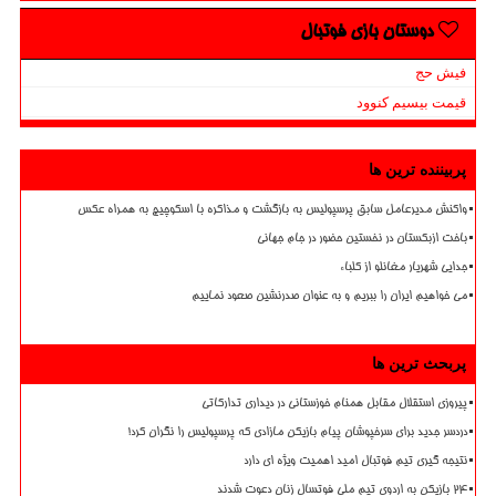
دوستان بازی فوتبال
فیش حج
قیمت بیسیم کنوود
پربیننده ترین ها
واکنش مدیرعامل سابق پرسپولیس به بازگشت و مذاکره با اسکوچیچ به همراه عکس
باخت ازبکستان در نخستین حضور در جام جهانی
جدایی شهریار مغانلو از کلباء
می خواهیم ایران را ببریم و به عنوان صدرنشین صعود نماییم
پربحث ترین ها
پیروزی استقلال مقابل همنام خوزستانی در دیداری تدارکاتی
دردسر جدید برای سرخپوشان پیام بازیکن مازادی که پرسپولیس را نگران کرد!
نتیجه گیری تیم فوتبال امید اهمیت ویژه ای دارد
۲۴ بازیکن به اردوی تیم ملی فوتسال زنان دعوت شدند