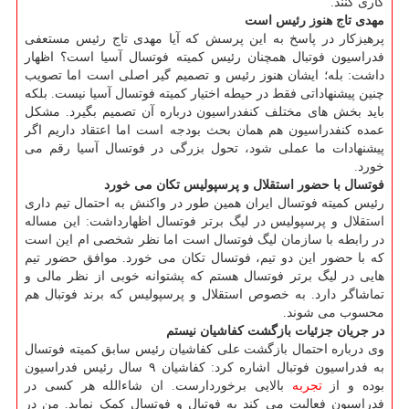
کاری کنند.
مهدی تاج هنوز رئیس است
پرهیزکار در پاسخ به این پرسش که آیا مهدی تاج رئیس مستعفی
فدراسیون فوتبال همچنان رئیس کمیته فوتسال آسیا است؟ اظهار
داشت: بله؛ ایشان هنوز رئیس و تصمیم گیر اصلی است اما تصویب
چنین پیشنهاداتی فقط در حیطه اختیار کمیته فوتسال آسیا نیست. بلکه
باید بخش های مختلف کنفدراسیون درباره آن تصمیم بگیرد. مشکل
عمده کنفدراسیون هم همان بحث بودجه است اما اعتقاد داریم اگر
پیشنهادات ما عملی شود، تحول بزرگی در فوتسال آسیا رقم می
خورد.
فوتسال با حضور استقلال و پرسپولیس تکان می خورد
رئیس کمیته فوتسال ایران همین طور در واکنش به احتمال تیم داری
استقلال و پرسپولیس در لیگ برتر فوتسال اظهارداشت: این مساله
در رابطه با سازمان لیگ فوتسال است اما نظر شخصی ام این است
که با حضور این دو تیم، فوتسال تکان می خورد. موافق حضور تیم
هایی در لیگ برتر فوتسال هستم که پشتوانه خوبی از نظر مالی و
تماشاگر دارد. به خصوص استقلال و پرسپولیس که برند فوتبال هم
محسوب می شوند.
در جریان جزئیات بازگشت کفاشیان نیستم
وی درباره احتمال بازگشت علی کفاشیان رئیس سابق کمیته فوتسال
به فدراسیون فوتبال اشاره کرد: کفاشیان ۹ سال رئیس فدراسیون
بوده و از
تجربه
بالایی برخوردارست. ان شاءالله هر کسی در
فدراسیون فعالیت می کند به فوتبال و فوتسال کمک نماید. من در