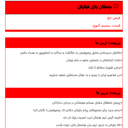
دوستان بازی فوتبال
فیش حج
قیمت بیسیم کنوود
پربیننده ترین ها
واکنش مدیرعامل سابق پرسپولیس به بازگشت و مذاکره با اسکوچیچ به همراه عکس
باخت ازبکستان در نخستین حضور در جام جهانی
جدایی شهریار مغانلو از کلباء
می خواهیم ایران را ببریم و به عنوان صدرنشین صعود نماییم
پربحث ترین ها
پیروزی استقلال مقابل همنام خوزستانی در دیداری تدارکاتی
دردسر جدید برای سرخپوشان پیام بازیکن مازادی که پرسپولیس را نگران کرد!
نتیجه گیری تیم فوتبال امید اهمیت ویژه ای دارد
۲۴ بازیکن به اردوی تیم ملی فوتسال زنان دعوت شدند