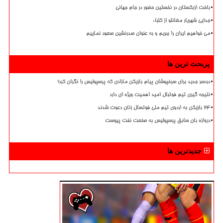
باخت ازبکستان در نخستین حضور در جام جهانی
جدایی شهریار مغانلو از کلباء
می خواهیم ایران را ببریم و به عنوان صدرنشین صعود نماییم
پربحث ترین ها
دردسر جدید برای سرخپوشان پیام بازیکن مازادی که پرسپولیس را نگران کرد!
نتیجه گیری تیم فوتبال امید اهمیت ویژه ای دارد
۲۴ بازیکن به اردوی تیم ملی فوتسال زنان دعوت شدند
دروازه بان سابق پرسپولیس به صنعت نفت پیوست
جدیدترین ها