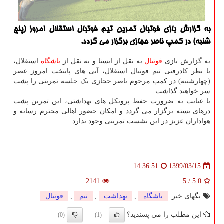
به گزارش بازی فوتبال تمرین تیم فوتبال استقلال امروز (پنج
شنبه) در كمپ ناصر حجازی برگزار می گردد.
به گزارش بازی
فوتبال
به نقل از ایسنا و به نقل از
باشگاه
استقلال،
با نظر کادرفنی تیم فوتبال استقلال، آبی های پایتخت امروز عصر
(چهارشنبه) در کمپ مرحوم ناصر حجازی یک جلسه تمرینی را پشت
سر خواهند گذاشت.
با عنایت به ضرورت حفظ پروتکل های بهداشتی، این تمرین پشت
درهای بسته برگزار می گردد و امکان حضور اهالی محترم رسانه و
هواداران عزیز در این نشست تمرینی وجود ندارد.
1399/03/15
14:36:51
2141
5
/
5.0
تگهای خبر:
باشگاه
,
بهداشت
,
تیم
,
فوتبال
این مطلب را می پسندید؟
(0)
(1)