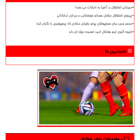
میزبانی استقلال در آسیا به امارات می رسد؟
پیروزی استقلال مقابل همنام خوزستانی در دیداری تدارکاتی
دردسر جدید برای سرخپوشان پیام بازیکن مازادی که پرسپولیس را نگران کرد!
نتیجه گیری تیم فوتبال امید اهمیت ویژه ای دارد
جدیدترین ها