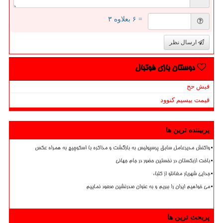
= ۶ بعلاوه ۳
ارسال نظر
دوستان بازی فوتبال
فیش حج
قیمت بیسیم کنوود
پربیننده ترین ها
واکنش مدیرعامل سابق پرسپولیس به بازگشت و مذاکره با اسکوچیچ به همراه عکس
باخت ازبکستان در نخستین حضور در جام جهانی
جدایی شهریار مغانلو از کلباء
می خواهیم ایران را ببریم و به عنوان صدرنشین صعود نماییم
پربحث ترین ها