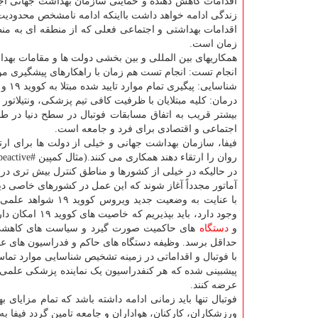
اقدامات کاهش دهنده و حمایتی سازمان بهداشت جهانی ا
زندگی ادامه خواهد داشت بااینکه ادامه نامشخص محدودی
اقدامات بهداشتی و اجتماعی فعلی که از منطقه ای به من
زمان است.
همکاریهای بین المللی و بین بخشی دولت ها و مقامات بهداش
انجام تست: انجام تست هم زمان با راهکارهای پیشگیری م
شناسایی: پیگیری تمام موارد تایید شده مبتلا به کووید ۱۹ و شناسایی موارد مشکوک و پیشگیری از انتقال بیماری.
درمان: کلیه مبتلایان با ظرفیت کافی تیم پزشکی، ونتیلاتو
اجتماعی و اقتصادی برای فرد و جامعه است.
فیفا، سازمان بهداشت جهانی و خیلی از دولت ها برای ارت
روان را ارتقاء دهند همکاری می کنند.(مثال کمپین #beactive)
آماتور مجدداً آغاز شوند که این عمل در کشورهای خاصی د
با عنایت به وضعیت
وجود دارد، با
و
دستگاه
های حاکمیت صورت گیرد و سیاست های کاهشی و 
حداقل برسد. وظیفه دستگاه های حاکم و فدراسیون های عضو
با فوتبال و اقداماتی در زمینه تشخیص شناسایی موارد تم
پیشبینی شده که هر کنفدراسیون یک نماینده پزشکی علمی
عرضه کنند.
ورزشکاران، کارکنان، هواداران و جامعه تامین گردد فیفا به 