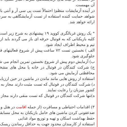
آن مهمست.
در آینده آزمایشات منظم( احتمالاً تست پی سی آر و آنتی 
شواهد حمایت کننده استفاده از تست آزمایشگاهی به سرع
ارائه خواهد شد.
* یک روش غربالگری کووید ۱۹ پیشنهادی به شرح زیر است:
تیم و محیط اطراف ایجاد شود.
الف ) نخستین تست ۷۲ ساعت پیش از شرو
جلوگیری شود.
ب) آزمایش دوم پیش از شروع نخستین تمرین انجام می ش
ج) شرکت کنندگان در فوتبال در خانه یا محل های م
محافظتی آزمایش می شود.
استفاده از روش هایی مانند ماندن در ماشین در حین ارزیاب
د) شرکت کنندگان در فوتبال که تست مثبت دارند مجاز به 
کشور میزبان را رعایت نمایند.
ه)تنها شرکت کنندگان در فوتبال که تست منفی دارند مجاز ب
۳) اقدامات احتیاطی و مسافرت (از جمله
اقامت
در هتل و خ
ضدعفونی کردن ماشین های حامل بازیکنان به محل مسابق
حفظ بهداشت اسکان و تهیه و توزیع مواد غذایی
استفاده از کارمندان محدود جهت به حداقل رساندن ریسک 