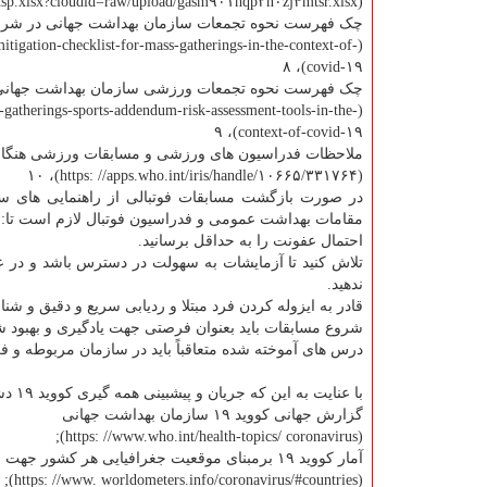
(https: //resources.fifa.com/image/upload/covid-۱۹- footballra-۰۶۰۵۲۰a-final-hsp.xlsx?cloudid=raw/upload/gasm۹۰۱hqp۲n۰zj۴mtsr.xlsx).
چک فهرست نحوه تجمعات سازمان بهداشت جهانی در شرایط 
gation-checklist-for-mass-gatherings-in-the-context-of-
covid-۱۹)، ۸
چک فهرست نحوه تجمعات ورزشی سازمان بهداشت جهانی در
atherings-sports-addendum-risk-assessment-tools-in-the-
context-of-covid-۱۹)، ۹
ملاحظات فدراسیون های ورزشی و مسابقات ورزشی هنگام تج
(https: //apps.who.int/iris/handle/۱۰۶۶۵/۳۳۱۷۶۴)، ۱۰
در صورت بازگشت مسابقات فوتبالی از راهنمایی های ساز
مقامات بهداشت عمومی و فدراسیون فوتبال لازم است تا:
احتمال عفونت را به حداقل برسانید.
تلاش کنید تا آزمایشات به سهولت در دسترس باشد و در ع
ندهید.
قادر به ایزوله کردن فرد مبتلا و ردیابی سریع و دقیق و شن
شروع مسابقات باید بعنوان فرصتی جهت یادگیری و بهبود ش
درس های آموخته شده متعاقباً باید در سازمان مربوطه و فر
با عنایت به این که جریان و پیشبینی همه گیری کووید ۱۹ دشوار است اطلاعات تکمیلی از منابع زیر قابل استخراج خواهد بود:
گزارش جهانی کووید ۱۹ سازمان بهداشت جهانی
(https: //www.who.int/health-topics/ coronavirus);
آمار کووید ۱۹ برمبنای موقعیت جغرافیایی هر کشور جهت ارزیابی خطر
(https: //www. worldometers.info/coronavirus/#countries);