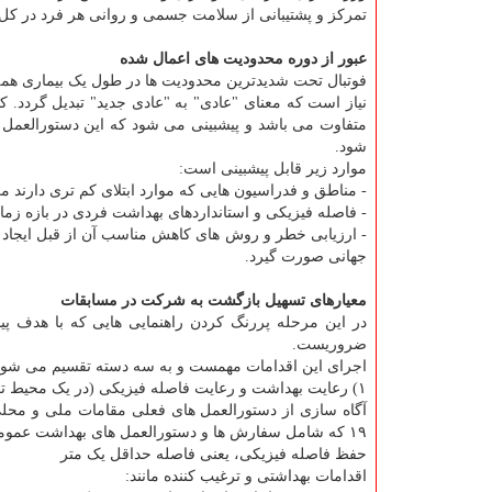
تمرکز و پشتیبانی از سلامت جسمی و روانی هر فرد در کل دنی
عبور از دوره محدودیت های اعمال شده
فوتبال تحت شدیدترین محدودیت ها در طول یک بیماری همه گیر(مانند: lock down) ا
نیاز است که معنای "عادی" به "عادی جدید" تبدیل گردد.
متفاوت می باشد و پیشبینی می شود که این دستورالعمل
شود.
موارد زیر قابل پیشبینی است:
- مناطق و فدراسیون هایی که موارد ابتلای کم تری دارند م
- فاصله فیزیکی و استانداردهای بهداشت فردی در بازه زمان
- ارزیابی خطر و روش های کاهش مناسب آن از قبل ایجاد
جهانی صورت گیرد.
معیارهای تسهیل بازگشت به شرکت در مسابقات
ضروریست.
اجرای این اقدامات مهمست و به سه دسته تقسیم می شود
۱) رعایت بهداشت و رعایت فاصله فیزیکی (در یک محیط تمرینی و رقابتی شامل تجهیزات تمرینی و استادیوم ها)
آگاه سازی از دستورالعمل های فعلی مقامات ملی و محلی
۱۹ که شامل سفارش ها و دستورالعمل های بهداشت عمومی جهت کنترل و پیشگیری از انتشار ویروس می باشد.
حفظ فاصله فیزیکی، یعنی فاصله حداقل یک متر
اقدامات بهداشتی و ترغیب کننده مانند: