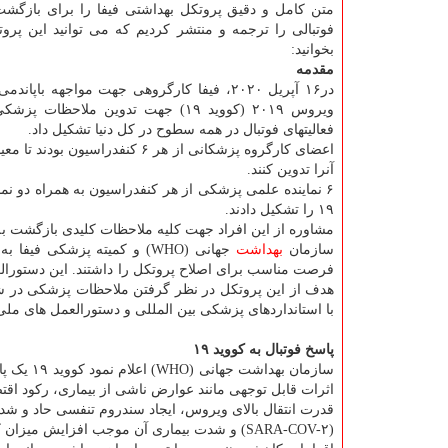
متن کامل و دقیق پروتکل بهداشتی فیفا را برای بازگشت 
فوتبالی را ترجمه و منتشر کردیم که می توانید این پروت
بخوانید:
مقدمه
در۱۶ آپریل ۲۰۲۰، فیفا کارگروهی جهت مواجهه باپان
ویروس ۲۰۱۹ (کووید ۱۹) جهت تدوین ملاحظات
فعالیتهای فوتبال در همه سطوح در کل دنیا تشکیل داد.
اعضای کارگروه پزشکانی از هر ۶ 
آنرا تدوین کنند.
۶ نماینده علمی پزشکی از هر کنفدراسیون به همراه دو ن
۱۹ را تشکیل دادند.
مشاوره از این افراد جهت کلیه ملاحظات کلیدی بازگشت به 
سازمان
بهداشت
جهانی (WHO) و کمیته پزشکی
فرصت مناسب برای اصلاح پروتکل را داشتند. این دستورال
با استانداردهای پزشکی بین المللی و دستورالعمل های مل
پاسخ فوتبال به کووید ۱۹
سازمان ب
اثرات قابل توجهی مانند عوارض ناشی از بیماری، رکود اقت
قدرت انتقال بالای ویروس، ایجاد سندروم تنفسی حاد و شد
(SARA-COV-۲) و شدت بیماری آن موجب افزایش میزان کشندگی و عوارض جانبی در مقایسه با سایر عفونت های تنفسی شده است.