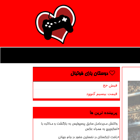
دوستان بازی فوتبال
فیش حج
قیمت بیسیم کنوود
پربیننده ترین ها
واکنش مدیرعامل سابق پرسپولیس به بازگشت و مذاکره با
اسکوچیچ به همراه عکس
باخت ازبکستان در نخستین حضور در جام جهانی