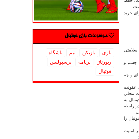
هت، حفظ
ست.
ای خرید
موضوعات بازی فوتبال
رای مزایای سلامتی
بازی
بازیكن
تیم
باشگاه
رپورتاژ
برنامه
پرسپولیس
ی جسم و
فوتبال
چه حرفه ای و چه
تقال عفونت
مقامات محلی
تبال به
ر رابطه
ت.
تبال را
ی از کووید ۱۹ فراتر باشد و حداکثر امنیت
.