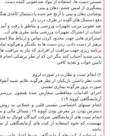
شستن دست ها، استفاده از مواد ضدعفونی کننده دست.
پیشگیری از لمس چشم، دهان و بینی.
پوشاندن دهان و بینی با آرنج خم شده یا دستمال کاغذی هن
دفع دستمال های آلوده در ظرف درب دار.
ضد عفونی مرتب تجهیزات ورزشی و مناطق با رفت و آمد با
اجتناب از اشتراک تجهیزات ورزشی مانند بطری های آب.
استراتژی هایی جهت محدود کردن تماس و ارتباط مثلا استفا
پرهیز از دست دادن، زدن دست ها به یکدیگر و هرگونه تما
برنامه
ریزی جهت مراقبت از افرادی که نیاز به مراقبت های 
بدنی شدید اجتناب کنند مگر این که از نظر پزشکی انجام فع
تامین خواب و تغذیه کافی.
۲) انجام تست و نظارت در صورت لزوم
تحت نظر داشتن بازیکنان از نظر هرگونه علایم شبیه آنفولا
صورت بروز هرگونه بیماری تنفسی.
اجرای اقدامات محافظتی سفارش شده همچون بررسی ه
آزمایشگاهی کووید ۱۹)
انجام تستهای اختصاصی تنفسی قلبی و عضلانی به رو
دسترس بودن، در معرض بودن کووید ۱۹، مسائل مالی و سطح رقابت ها.
انجام تست های آزمایشگاهی شرکت کنندگان فوتبال به قابل
مهمست که نحوه استفاده از کیت های آزمایشگاهی از مسی
نباشد.
در استفاده از کیت های آزمایشگاهی شرط اعتبار علمی، د