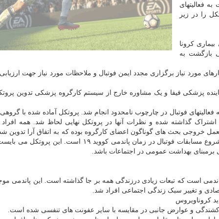
به فعالیتهای
کل را در زیر
دمی بیماری کرونا
 پزشکی بازگشت به
کنفدراسیون بودند تا معیارهای مورد نیاز برگزاری مجدد ایمن فوتبال و ملاحظات مورد نیاز جهت ارز
ماینده پزشکی فیفا و یک مشاوره خارج از سیستم کارگروه پزشکی تدوین پروتک
فعالیتهای فوتبال در چارچوب نامحدود انجام شد. پروتکل آماده شده با گروهی 
 فیفا به اشتراک گذاشته شده و نظرات آنها در پروتکل نهایی لحاظ شد. همه افراد
عمل خروجی بحث های گوناگون اعضای کارگروه بوده که به اتفاق آرا تدوین ش
هدف از این پروتکل در نظر گرفتن ملاحظات پزشکی در شروع مسابقات فوتبال در زمان پاندمی کووید ۱۹ است
ی برمبنای بهداشت عمومی در اجتماعات باشد.
هداشت جهانی (WHO) اعلام نمود کووید ۱۹ یک پاندمی است که تبعات زیادی درزندگی همه بر جا گذاشته است. این پاندمی
صادی و تغییر سبک زندگی اجتماعی افراد شد.
ید کروناویروس