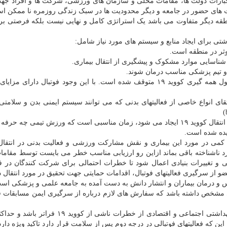
جبارات دولت ها، مقامات محلی و سازمان های ورزشی، شرکت ها و افراد ج
ت های حضور در جامعه و دیگر محدودیت ها در سبک زندگی روزمره نا ممکن ا
طقه دیگر متفاوت می باشد یک استراتژی کامل و نهایی نیست بلکه فرصتی بر
تی برای ایجاد منابع و سیستم های مورد نیاز شامل:
وثر در منطقه است.
ر و تیم پزشکی مناسب درمان شوند.
بیشتر قریب به اتفاق مسابقات فوتبال در سطح دنیا در طول همه گیری کووید ۱۹ متوقف شده است. با این وجود فوتبال دا
قای انواع خاصی از فعالیتهای بدنی که می توانند سیستم ایمنی بدن و سلامت
در حالیکه در خیلی از کشورها و مناطق کنترل بیش تری در انتقال کووید ۱۹ ایجاد می شود، زمان مناسبی است که ورزش تیمی 
یده شده است.
 جدید ویروس کووید ۱۹ شواهد علمی کمی در مورد این بیماری و نقش مشارکت ورزشی و فعالیت بدنی در ان
ید بپذیریم که خاصیت های کووید ۱۹ امکان دارد ناشناخته باقی بماند ازاین رو ارزیابی مناسب خطر می بایست توسط 
تغییرات بنیادی اعمال شود تا خطرات احتمالی برای شرکت کنندگان در فو
 از سرگیری فعالیتهای فوتبال، اقدامات حمایتی جهت تحقیق در مورد انتقال د
اس و درمان بیماران و انتشار دانش به دست آمده به جامعه علمی و پزشکی اس
 مشخص داشته باشد که سفارش های لازم درباره از سرگیری ایمن مسابقات فو
فوتبال تنها باید زمانی ادامه داشته باشد که تمام مزایای بهداشتی اجتماعی و اقتصادی از خطرات ناش
این که فعالیتهای فوتبالی در درجه دوم پس از سلامت قرار دارد تاکید ویژه دارد