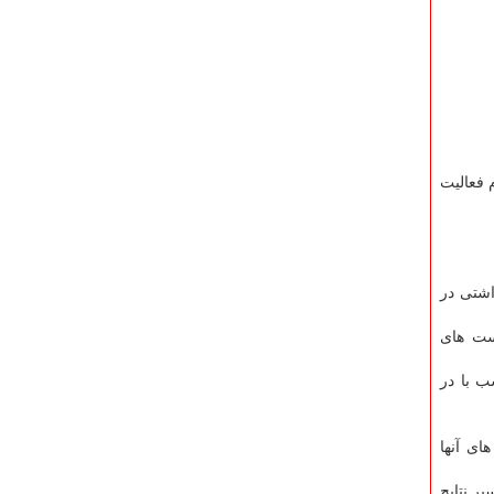
 فعالیت
اشتی در
ست های
 با در
ای آنها
ر نتایج