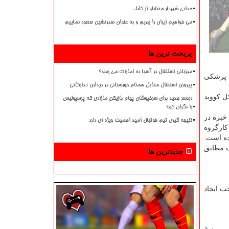
جدایی شهریار مغانلو از کلباء
می خواهیم ایران را ببریم و به عنوان صدرنشین صعود نماییم
پربحث ترین ها
میزبانی استقلال در آسیا به امارات می رسد؟
یابی پزشکی
پیروزی استقلال مقابل همنام خوزستانی در دیداری تدارکاتی
ل کووید
دردسر جدید برای سرخپوشان پیام بازیکن مازادی که پرسپولیس
را نگران کرد!
خبره در
نتیجه گیری تیم فوتبال امید اهمیت ویژه ای دارد
 کارگروه
ده است.
. این پروتکل می بایست مطابق
جدیدترین ها
 موجب ایجاد