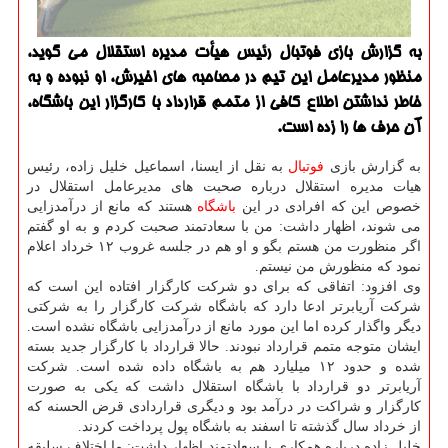
به گزارش بازی فوتبال رئیس هیأت مدیره استقلال می گوید،
منظور مدیرعامل این تیم در مصاحبه های اخیرش، او نبوده و به
خاطر نداشتن اطلاع كافی از متمم قرارداد با كارگزار این باشگاه،
آن حرف ها را زده است.
به گزارش بازی
فوتبال
به نقل از ایسنا، اسماعیل خلیل زاده، رئیس
هیات مدیره استقلال درباره صحبت های مدیرعامل استقلال در
خصوص این که افرادی در این
باشگاه
هستند که مانع از درآمدزایی
می شوند، اظهار داشت: من با سعادتمند صحبت کردم و به او گفتم
اگر منظورت من هستم بگو و او هم در جلسه غروب ۱۲ خرداد اعلام
نمود که منظورش من نیستم.
وی افزود: اتفاقی که برای دو شرکت کارگزار افتاده این است که
شرکت آریابرتر ادعا دارد که باشگاه شرکت کارگزار را به شرکتی
دیگر واگذار کرده اما این مورد مانع از درآمدزایی باشگاه نشده است.
ایشان متوجه متمم قرارداد نبودند. حالا قرارداد با کارگزار جدید بسته
شده و حدود ۱۲ میلیارد هم به باشگاه داده شده است. شرکت
آریابرتر دو قرارداد با باشگاه استقلال داشت که یکی به صورت
کارگزار و شراکت در درآمد بود و دیگری قراردادی قرض الحسنه که
از خرداد سال گذشته تا اسفند به باشگاه پول پرداخت کردند.
خلیل زاده درباره همکاری با سعادتمند اظهار داشت: ما اختلاف سلیقه