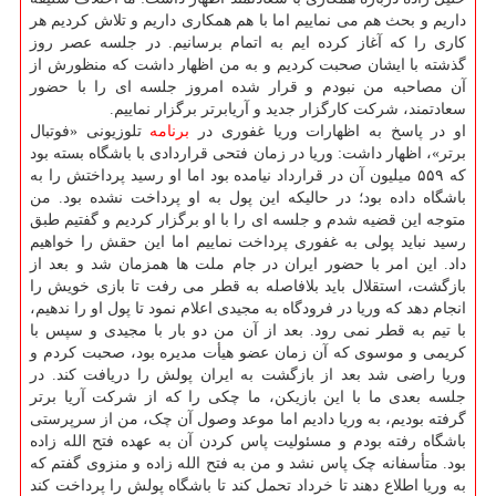
داریم و بحث هم می نماییم اما با هم همکاری داریم و تلاش کردیم هر
کاری را که آغاز کرده ایم به اتمام برسانیم. در جلسه عصر روز
گذشته با ایشان صحبت کردیم و به من اظهار داشت که منظورش از
آن مصاحبه من نبودم و قرار شده امروز جلسه ای را با حضور
سعادتمند، شرکت کارگزار جدید و آریابرتر برگزار نماییم.
او در پاسخ به اظهارات وریا غفوری در
برنامه
تلوزیونی «فوتبال
برتر»، اظهار داشت: وریا در زمان فتحی قراردادی با باشگاه بسته بود
که ۵۵۹ میلیون آن در قرارداد نیامده بود اما او رسید پرداختش را به
باشگاه داده بود؛ در حالیکه این پول به او پرداخت نشده بود. من
متوجه این قضیه شدم و جلسه ای را با او برگزار کردیم و گفتیم طبق
رسید نباید پولی به غفوری پرداخت نماییم اما این حقش را خواهیم
داد. این امر با حضور ایران در جام ملت ها همزمان شد و بعد از
بازگشت، استقلال باید بلافاصله به قطر می رفت تا بازی خویش را
انجام دهد که وریا در فرودگاه به مجیدی اعلام نمود تا پول او را ندهیم،
با تیم به قطر نمی رود. بعد از آن من دو بار با مجیدی و سپس با
کریمی و موسوی که آن زمان عضو هیأت مدیره بود، صحبت کردم و
وریا راضی شد بعد از بازگشت به ایران پولش را دریافت کند. در
جلسه بعدی ما با این بازیکن، ما چکی را که از شرکت آریا برتر
گرفته بودیم، به وریا دادیم اما موعد وصول آن چک، من از سرپرستی
باشگاه رفته بودم و مسئولیت پاس کردن آن به عهده فتح الله زاده
بود. متأسفانه چک پاس نشد و من به فتح الله زاده و منزوی گفتم که
به وریا اطلاع دهند تا خرداد تحمل کند تا باشگاه پولش را پرداخت کند