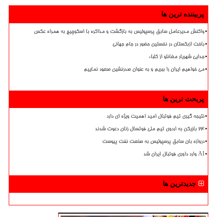
پربیننده ترین ها
واکنش مدیرعامل سابق پرسپولیس به بازگشت و مذاکره با اسکوچیچ به همراه عکس
باخت ازبکستان در نخستین حضور در جام جهانی
جدایی شهریار مغانلو از کلباء
می خواهیم ایران را ببریم و به عنوان صدرنشین صعود نماییم
پربحث ترین ها
نتیجه گیری تیم فوتبال امید اهمیت ویژه ای دارد
۲۴ بازیکن به اردوی تیم ملی فوتسال زنان دعوت شدند
دروازه بان سابق پرسپولیس به صنعت نفت پیوست
AI وارد داوری فوتبال ایران شد
جدیدترین ها