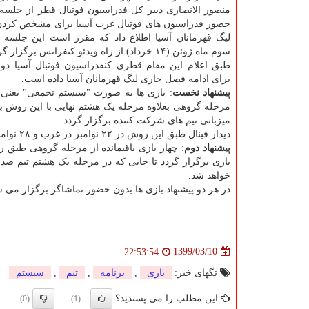
حضور فدراسیون های فوتبال غرب آسیا برای مشخص کرد
لیگ قهرمانان آسیا اطلاع داد که مقرر است این جلسه ر
سوم ماه ژوئن (۱۴ خرداد) از راه ویدئو کنفرانس برگزار گردد.
طبق اعلام این مقام قطری کنفدراسیون فوتبال آسیا دو پ
برای ادامه فصل جاری لیگ قهرمانان آسیا داده است.
پیشنهاد نخست
: بازی ها به صورت "سیستم تجمعی" یعنی تک
مرحله گروهی بعلاوه مرحله یک هشتم نهایی با این روش 
میزبانی تیم های شرکت کننده برگزار گردد.
دیدار فینال طبق این روش در ۲۲ نوامبر در غرب و ۲۸ نوامبر در شرق برگزار می شود.
پیشنهاد دوم
: چهار بازی باقیمانده از مرحله گروهی طبق 
بازی برگزار گردد تا جایی که در مرحله یک هشتم تیم ص
خواهد شد.
در هر دو پیشنهاد بازی ها بدون حضور تماشاگر برگزار می 
1399/03/10
22:53:54
تگهای خبر:
بازی
,
برنامه
,
تیم
,
سیستم
این مطلب را می پسندید؟
(0)
(1)