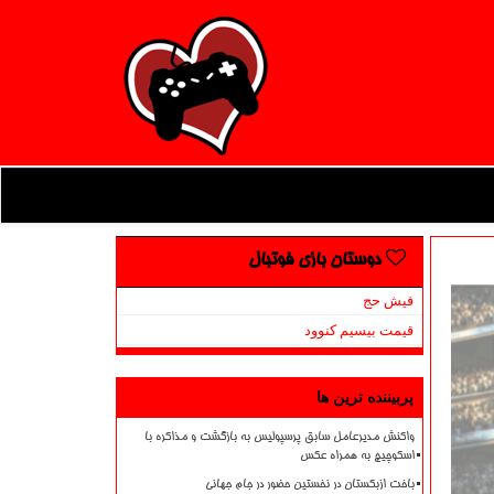
دوستان بازی فوتبال
فیش حج
قیمت بیسیم کنوود
پربیننده ترین ها
واکنش مدیرعامل سابق پرسپولیس به بازگشت و مذاکره با
اسکوچیچ به همراه عکس
باخت ازبکستان در نخستین حضور در جام جهانی