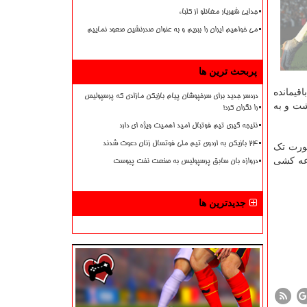
جدایی شهریار مغانلو از کلباء
می خواهیم ایران را ببریم و به عنوان صدرنشین صعود نماییم
پربحث ترین ها
قیمانده
دردسر جدید برای سرخپوشان پیام بازیکن مازادی که پرسپولیس
شت و به
را نگران کرد!
نتیجه گیری تیم فوتبال امید اهمیت ویژه ای دارد
۲۴ بازیکن به اردوی تیم ملی فوتسال زنان دعوت شدند
صورت تک
رعه کشی
دروازه بان سابق پرسپولیس به صنعت نفت پیوست
جدیدترین ها