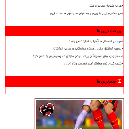
جدایی شهریار مغانلو از کلباء
می خواهیم ایران را ببریم و به عنوان صدرنشین صعود نماییم
پربحث ترین ها
میزبانی استقلال در آسیا به امارات می رسد؟
پیروزی استقلال مقابل همنام خوزستانی در دیداری تدارکاتی
دردسر جدید برای سرخپوشان پیام بازیکن مازادی که پرسپولیس را نگران کرد!
نتیجه گیری تیم فوتبال امید اهمیت ویژه ای دارد
جدیدترین ها