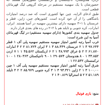
حضورشان با یک سهمیه مستقیم در مرحله گروهی لیگ قهرمانان
قطعی است.
طبق ادعای الرایه، چین تنها کشوری است که صد درصد امتیازات
باشگاهی را از آن خود کرده است. کشورهای چین، ژاپن، قطر و
عربستان با ۱+۳ سهمیه دارای بیشترین سهمیه در آسیا هستند. ایران،
امارات، کره جنوبی و تایلند هم با ۲+۲ در رده های بعدی قرار دارند.
جدول سهمیه بندی کشورها (دارای سهمیه مستقیم) در لیگ قهرمانان
آسیا به این شرح است:
غرب آسیا
رتبه
کشور
امتیاز
سهمیه مستقیم
سهمیه پلی آف
۱
قطر
۹۷.۶۴۴
۳
۱
۲
عربستان
۸۸.۴۴۹
۳
۱
۳
ایران
۸۱.۷۲۴
۲
۲
۴
امارات
۶۱.۸۷۰
۲
۲
۵
عراق
۴۸.۹۹۳
۱
۲
۶
ازبکستان
۴۵.۵۶۲
۱
۱
۷
اردن
۳۳.۸۵۲
۱
-
۸
هندوستان
۲۹۰۵۷۴
۱
-
۹
تاجیکستان
۲۸۰۳۶۳
۱
-
۱۰
ترکمنستان
۲۶.۵۳۲
۱
-
شرق آسیا
رتبه
کشور
امتیاز
سهمیه مستقیم
سهمیه پلی آف
۱
چین
۱۰۰.۰۰
۳
۱
۲
ژاپن
۹۳.۳۲۱
۳
۱
۳
کره جنوبی
۸۵.۹۷۹
۲
۲
۴
تایلند
۵۱.۱۸۹
۲
۲
۵
استرالیا
۴۰.۸۶۹
۱
۲
منبع:
بازی فوتبال