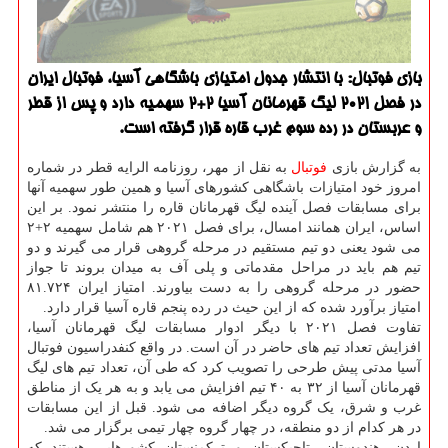
بازی فوتبال: با انتشار جدول امتیازی باشگاهی آسیا، فوتبال ایران
در فصل 2021 لیگ قهرمانان آسیا 2+2 سهمیه دارد و پس از قطر
و عربستان در رده سوم غرب قاره قرار گرفته است.
به گزارش بازی
فوتبال
به نقل از مهر، روزنامه الرایه قطر در شماره
امروز خود امتیازات باشگاهی کشورهای آسیا و همین طور سهمیه آنها
برای مسابقات فصل آینده لیگ قهرمانان قاره را منتشر نمود. بر این
اساس، ایران همانند امسال، برای فصل ۲۰۲۱ هم شامل سهمیه ۲+۲
می شود یعنی دو تیم مستقیم در مرحله گروهی قرار می گیرند و دو
تیم هم باید در مراحل مقدماتی و پلی آف به میدان بروند تا جواز
حضور در مرحله گروهی را به دست بیاورند. امتیاز ایران ۸۱.۷۲۴
امتیاز برآورد شده که از این حیث در رده پنجم قاره آسیا قرار دارد.
تفاوت فصل ۲۰۲۱ با دیگر ادوار مسابقات لیگ قهرمانان آسیا،
افزایش تعداد تیم های حاضر در آن است. در واقع کنفدراسیون فوتبال
آسیا مدتی پیش طرحی را تصویب کرد که طی آن، تعداد تیم های لیگ
قهرمانان آسیا از ۳۲ به ۴۰ تیم افزایش می یابد و به هر یک از مناطق
غرب و شرق، یک گروه دیگر اضافه می شود. قبل از این مسابقات
در هر کدام از دو منطقه، در چهار گروه چهار تیمی برگزار می شد.
اردن، هندوستان، تاجیکستان و ترکمنستان کشورهایی هستند که