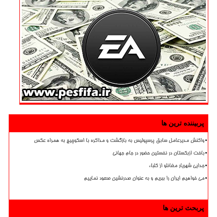
پربیننده ترین ها
واکنش مدیرعامل سابق پرسپولیس به بازگشت و مذاکره با اسکوچیچ به همراه عکس
باخت ازبکستان در نخستین حضور در جام جهانی
جدایی شهریار مغانلو از کلباء
می خواهیم ایران را ببریم و به عنوان صدرنشین صعود نماییم
پربحث ترین ها