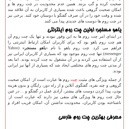
صحبت کرده و گپ بزنند. همین عدم محدودیت در چت روم ها و
امکان صحبت گروهی باعث شده بسیاری از کاربران به آن علاقه مند
شده و وقت خود را در آن صرف گفتگو با دوستان خود کنند. برخی نیز
در چت روم ها دوست های جدیدی پیدا می کنند
.
یاهو مسنجر؛ اولین چت روم اینترنتی
در ابتدای امر چت روم ها به این وفور نبودند و تنها یک چت روم آن
هم چت روم یاهو بود که برای کاربران امکان ارتباط اینترنتی را
فراهم می کرد. چت روم یاهو با نام «
یاهو مسنجر»
(Yahoo
messenger)
تنها چت روم موجود بود که بسیاری از کاربران ایرانی نیز
از آن استفاده می کردند و در آن مشغول به چت کردند بودند. اما بعد
از مدتی چت روم های مختلفی ایجاد شد که بسیاری از آنها نیز ایرانی
بودند
.
از جمله ویژگی های مثبت
چت
روم ها عبارت است از: امکان صحبت
گروهی و چند نفره، گفتگوی آنلاین و از راه دور، رایگان و بدون هزینه
بودن، پیدا کردن دوست های بیشتر، آزادی عمل در گفتگو و ... در عین
حال چت روم ها ویژگی های منفی نیز دارند که عبارت است از:
ناشناخته بودن کاربران، محدودیت نداشتن آن، امکان فریب افراد و
...
معرفی بهترین چت روم فارسی