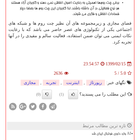
برخی چت روم‌ها اهمیتی به رعایت اصول اخلاقی نمی دهند و کاربران آزاد هستند
هر نوع فعالیتی در آن داشته باشند. لذا کاربران این چت روم ها بعضا دچار
فسادات اخلاقی و فکری می شوند
.
فضای مجازی و زیرمجموعه های آن نظیر چت روم ها و شبکه های
اجتماعی یکی از تکنولوژی های عصر حاضر می باشد که با رعایت
نکات ایمنی می توان ضمن استفاده، فعالیت سالم و مفیدی را در آنها
تجربه کرد
.
1399/02/15
23:54:57
2636
5
/
5.0
تگهای خبر:
رپورتاژ
,
اینترنت
,
تجربه
,
مجازی
این مطلب را می پسندید؟
(0)
(1)
تازه ترین مطالب مرتبط
AI وارد داوری فوتبال ایران شد