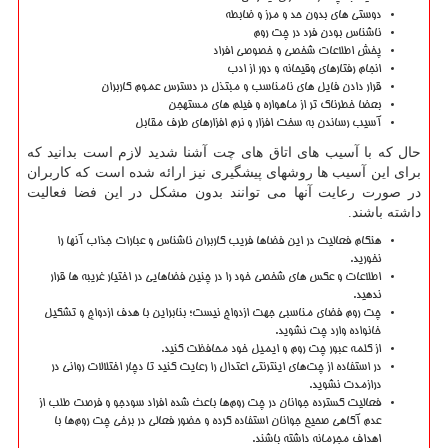
دوستی های بدون حد و مرز و ضابطه
ناشناس بودن فرد در چت روم
پخش اطلاعات شخصی و خصوصی افراد
انجام رفتارهای وقیحانه و دور از ادب
قرار دادن فایل های نامناسب و مبتذل در دسترس عموم کاربران
بعضا خطرناک تر از ماهواره و فیلم های مستهجن
آسیب رساندن به سخت افزار و نرم افزارهای طرف مقابل
حال که با آسیب های اتاق های چت آشنا شدید لازم است بدانید که
برای این آسیب ها روشهای پیشگیری نیز ارائه شده است که کاربران
در صورت رعایت آنها می توانند بدون مشکل در این فضا فعالیت
داشته باشند
.
هنگام فعالیت در این فضاها فریب کاربران ناشناس و عبارات جذاب آنها را
نخورید
.
اطلاعات و عکس های شخصی خود را در چنین فضاهایی در اختیار غریبه ها قرار
ندهید
.
چت روم فضای مناسبی جهت ازدواج نیست؛ بنابراین با هدف ازدواج و تشکیل
خانواده وارد چت نشوید
.
از کلمه عبور چت روم و ایمیل خود محافظت کنید
.
در استفاده از چت‌های اینترنتی اعتدال را رعایت کنید تا دچار اختلالات روانی در
درازمدت نشوید
.
فعالیت گسترده جوانان در چت روم‌ها باعث شده افراد سودجو و فرصت طلب از
عدم آگاهی صحیح جوانان استفاده گرده و حضور فعالی در برخی چت روم‌ها با
اهداف مجرمانه داشته باشند
.