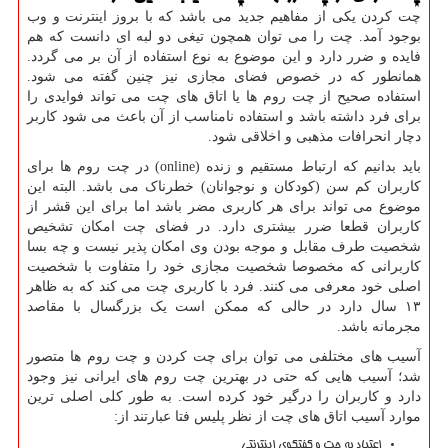
چت کردن یکی از مفاهیم جدید می باشد که با بروز اینترنت و وب
بوجود آمد. چت را می توان همچون تیغی دو لبه ای دانست که هم
فایده و ضرر دارد و این موضوع به نوع استفاده از آن بر می گردد.
همانطور که در خصوص فضای مجازی نیز چنین گفته می شود.
استفاده صحیح از چت روم ها یا اتاق های چت می تواند فوایدی را
برای فرد داشته باشد و استفاده نامناسب از آن باعث می شود کاربر
دچار انحرافات مذهبی و اخلاقی شود
.
باید بدانیم که ارتباط مستقیم و زنده
(online)
در چت روم ها برای
کاربران کم سن (کودکان و نوجوانان) خطرناک می باشد. البته این
موضوع می تواند برای هر کاربری مضر باشد اما برای این قشر از
کاربران قطعا ضرر بیشتری دارد. در فضای چت امکان تشخیص
شخصیت طرف مقابل و موجه بودن وی امکان پذیر نیست و چه بسا
کاربرانی که مخصوصا شخصیت مجازی خود را متفاوت با شخصیت
اصلی خود معرفی می کنند. فرد با کاربری چت می کند که به ظاهر
۱۳ سال دارد در حالی که ممکن است یک بزرگسال با مقاصد
مجرمانه باشد
.
آسیب های مختلفی می توان برای چت کردن و چت روم ها متصور
شد؛ آسیب هایی که حتی در بهترین چت روم های ایرانی نیز وجود
دارد و کاربران را درگیر خود کرده است. به طور کلی اصلی ترین
موارد آسیب اتاق های چت از نظر پلیس فتا عبارتند از
:
اعتیاد به چت و گفتگوی اینترنتی