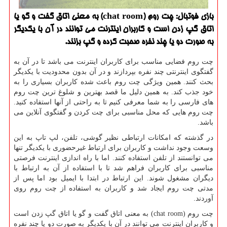
بازی فوتبال: چت روم (chat room) به معنی اتاق گفت و گو یا
اتاق گپ زدن است و كاربران اینترنت می توانند در آن با یكدیگر
به صورت دو یا چند نفره صحبت كرده و گپ بزنند.
چت روم فضایی مناسب برای کاربران اینترنت می باشد تا در آن به
گفتگوی اینترنتی چند نفره بپردازند و در آن بدون محدودیت با یکدیگر
بحث کنند. همین ویژگی چت روم باعث شده کاربران بسیاری را به
خود جذب کند. به همین دلیل ما قصد بهترین و شلوغ ترین چت روم
های فارسی را به شما معرفی کنیم تا به راحتی از آنها استفاده کنید.
چت روم هایی که محل مناسبی برای چت کردن و گفتگوی آنلاین می
باشد
.
در گذشته که امکانات ارتباطی نظیر گوشی، تلفن، لپ تاپ به این
وسعت وجود نداشت و کاربران برای ارتباط غیرحضوری با یکدیگر تنها
می توانستند از تلفن استفاده کنند. اما با راه اندازی اینترنت فرصتی
مناسبی برای کاربران فراهم شد تا با استفاده از آن به ارتباط با
دیگران مشغول شوند. این ارتباط در ابتدا با ایمیل بود اما پس از
مدتی چت روم ایجاد شد و کاربران به استفاده از چت روم روی
آوردند
.
چت روم
(chat room)
به معنی اتاق گفت و گو یا اتاق گپ زدن است
و کاربران اینترنت می توانند در آن با یکدیگر به صورت دو یا چند نفره