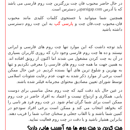
در حال حاضر محبوب فان چت بزرگترین چت روم فارسی می باشد
که با آدرس
parsigap.com
در دسترس است
.
همچنین شما میتوانید با جستجوی کلمات کلیدی مانند محبوب
فان،محبوب چت،فان چت و
پارسی
گپ
به این چت روم دسترسی
داشته باشید
باید توجه داشت که این موارد تنها چت روم های فارسی و ایرانی
نیستند و ده ها چت روم فارسی وجود دارد که روزی کاربران بسیاری
در آن به چت کردن مشغول می شدند اما اکنون از رونق افتاده اند.
به همین جهت ما همه چت روم های فارسی را معرفی نکردیم و تنها
به بهترین و شلوغ ترین های آنها بسنده کردیم. در عین حال ممکن
است برخی از موارد ذکر شده به جهت عدم رعایت شئونات اسلامی
توسط شورای تعیین مصادیق محتوای مجرمانه فیلتر شده باشند
.
در عین حال باید دقت کنید که چت روم محل مناسبی برای دوست
یابی، همکاری و ازدواج نیست و اعتماد به افراد حاضر در چت روم
ممکن است برای شما گران تمام شود. در چت روم فرد هر نامی را
که بخواهد انتخاب می کند و ممکن است برخی افراد سودجو در
کمین شما باشند و با القاب جعلی و سخنان جذاب شما را فریب دهند.
بنابراین هشیار باشید و با دقت در چت روم فعالیت نمایید
.
چت کردن در چت روم ها چه آسیب هایی دارد؟