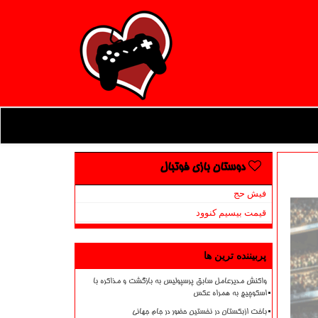
دوستان بازی فوتبال
فیش حج
قیمت بیسیم کنوود
پربیننده ترین ها
واکنش مدیرعامل سابق پرسپولیس به بازگشت و مذاکره با
اسکوچیچ به همراه عکس
باخت ازبکستان در نخستین حضور در جام جهانی