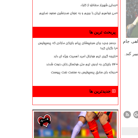
جدایی شهریار مغانلو از کلباء
می خواهیم ایران را ببریم و به عنوان صدرنشین صعود نماییم
پربحث ترین ها
اهی جام
دردسر جدید برای سرخپوشان پیام بازیکن مازادی که پرسپولیس
را نگران کرد!
ر کند.
نتیجه گیری تیم فوتبال امید اهمیت ویژه ای دارد
۲۴ بازیکن به اردوی تیم ملی فوتسال زنان دعوت شدند
دروازه بان سابق پرسپولیس به صنعت نفت پیوست
جدیدترین ها