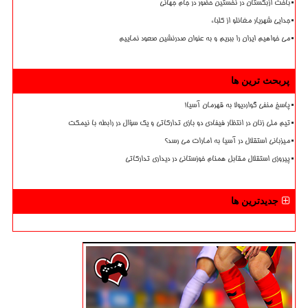
باخت ازبکستان در نخستین حضور در جام جهانی
جدایی شهریار مغانلو از کلباء
می خواهیم ایران را ببریم و به عنوان صدرنشین صعود نماییم
پربحث ترین ها
پاسخ منفی گواردیولا به قهرمان آسیا!
تیم ملی زنان در انتظار فیفادی دو بازی تدارکاتی و یک سؤال در رابطه با نیمکت
میزبانی استقلال در آسیا به امارات می رسد؟
پیروزی استقلال مقابل همنام خوزستانی در دیداری تدارکاتی
جدیدترین ها