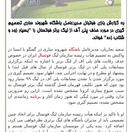
به گزارش بازی فوتبال مدیرعامل باشگاه شهروند ساری تصمیم
گیری در مورد حذف پلی آف از لیگ برتر فوتسال را ˮبسیار زود و
شتاب زدهˮ خواند.
سعید نجاریان، مدیرعامل
باشگاه
شهروند ساری در گفتگو با ایسنا در
واکنش به تصمیم هیأت رئیسه سازمان لیگ
فوتسال
ایران در خصوص
حذف رقابت های پلی آف از لیگ برتر با اشاره به اینکه برگزاری
مسابقات پلی آف در لیگ برتر فوتسال از سال های قبل ابتدا با
پیشنهاد او مطرح و در نهایت اجرایی شد، اظهار نمود: تصمیم گیری در
مورد برگزار شدن یا نشدن مسابقات پلی آف در لیگ ۹۹ بسیار زود
بود چون که هنوز تکلیف قهرمان فصل گذشته لیگ برتر فوتسال به
سبب شیوع بیماری کرونا مشخص نشده است، ازاین رو ضرورتی
ندارد وقتی در مورد لیگی که هنوز زمان آغاز و
برنامه
زمانبندی آن
مشخص نشده، تصمیم گیری شود.
او با تاکید بر اینکه هیأت رئیسه سازمان لیگ فوتسال برای اتخاذ چنین
تصمیمی باید از مدیران باشگاه های لیگ برتری نظرخواهی می کرد،
اضافه کرد: بنده یکی از موسسان سازمان لیگ فوتسال هستم و
معتقدم این نهاد متعلق به باشگاه هاست و آنها باید در مورد مبحث