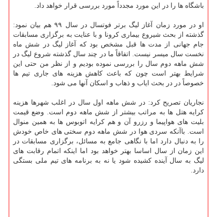
باشگاه ها را در این مورد مجدداً مورد بررسی قرار خواهد داد.
او در مورد زمان آغاز لیگ برتر فوتسال در سال ۹۹ هم بیان نمود:
گذشته از بحث شیروع بیماری کرونا و با عنایت به برگزاری مسابقات
جام جهانی از مدت ها قبل مشخص بود که آغاز لیگ در شش ماه
نخست سال میسر نیست. اتفاقاً ما در چند سال گذشته شروع لیگ در
شش ماهه دوم سال را بررسی نموده بودیم و از نظر من حتی این
شرایط بهتر است چون که باعث کاهش هزینه های جاری تیم ها
خصوصاً در در بحث ایاب و ذهاب و اسکان آنها می شود.
نجاریان تصریح کرد: در شش ماهه اول سال در اغلب شهرها هزینه
کرایه هتل ها به مراتب بیشتر از شش ماهه دوم است. وضع قیمت
بلیت های هواپیما و رزرو آن و هم کرایه اتوبوس ها به همین منوال
است. باآنکه سردی هوا در شش ماهه دوم سختی های خاص خودش
را به دنبال دارد اما با نگاهی جامع به مسائل، برگزاری مسابقات در
این زمان از سال اساسا بهتر خواهد بود اما اینکه اتمام رقابت های
لیگ به سال آینده کشیده شود یا نه به برنامه های تیم ملی بستگی
دارد.