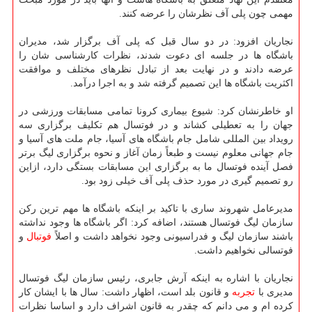
مهمی چون پلی آف نظرشان را عرضه کنند.
نجاریان افزود: در دو سال قبل که پلی آف برگزار شد، مدیران
باشگاه ها در جلسه ای دعوت شدند، نظرات کارشناسی شان را
عرضه دادند و در نهایت بعد از تبادل نظرهای مختلف و موافقت
اکثریت باشگاه ها این تصمیم گرفته شد و به اجرا درآمد.
او خاطرنشان کرد: شیوع بیماری کرونا تمامی مسابقات ورزشی در
جهان را به تعطیلی کشاند و در فوتسال هم تکلیف برگزاری سه
رویداد بین المللی شامل جام باشگاه های آسیا، جام ملت های آسیا و
جام جهانی معلوم نیست و طبعاً زمان آغاز و نحوه برگزاری لیگ برتر
فصل آینده فوتسال ما به برگزاری این مسابقات بستگی دارد، ازاین
رو تصمیم گیری در مورد حذف پلی آف خیلی زود بود.
مدیرعامل شهروند ساری با تاکید بر اینکه باشگاه ها مهم ترین رکن
سازمان لیگ فوتسال هستند، اضافه کرد: اگر باشگاه ها وجود نداشته
باشند سازمان لیگ و فدراسیونی وجود نخواهد داشت و اصلاً
فوتبال
و
فوتسالی نخواهیم داشت.
نجاریان با اشاره به اینکه آرش جابری، رئیس سازمان لیگ فوتسال
مدیری با
تجربه
و قانون بلد است، اظهار داشت: سال ها با ایشان کار
کرده ام و می دانم که چقدر به قانون اشراف دارد و اساسا نظرات