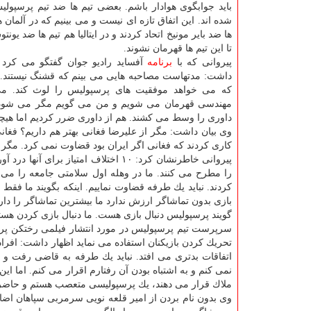
باید جوابگوی هوادار باشم. بعضی تیم ها ضد تیم پرسپولی
شده اند. این اتفاق تازه ای نیست و می بینیم كه در آلمان
ها ضد بایر مونیخ اتحاد كردند و در ایتالیا هم تیم ها ضد یون
تا این تیم ها قهرمان نشوند.
پیروانی كه با
برنامه
آفساید رادیو جوان گفتگو می كرد د
داشت: مدتهاست مصاحبه هایی می بینم كه قشنگ نیستند. 
كه می خواهد موفقیت های پرسپولیس را لوث كند. می 
داوری را وسط می كشند. هم از داوری ضرر كردیم اما هیچك
وی بیان داشت: مگر از علیرضا فغانی بهتر هم داریم؟ فغانی 
كاری كردند كه فغانی اگر ایران بود قضاوت نمی كرد. مگر ت
پیروانی خاطرنشان كرد: ۱۰ اختلاف ام
را مطرح می كنند. ما در وهله اول سلامتی جامعه را می 
بازی بدون تماشاگر ارزش ندارد ما بیشترین تماشاگر را دا
گویند پرسپولیس دنبال بازی هست. ما دنبال بازی كردن هست
سرپرست تیم پرسپولیس در مورد انتشار فیلمی رختكن پرس
تحریك كردن بازیكنان استفاده می نماید اظهار داشت: افراد
اتفاقات بدتری می افتد. نباید یك طرفه به قاضی رفت و اف
نمی كنم و به اشتباه بودن آن رفتارم اقرار می كنم. اما ای
ملاك قرار می دهند، یك پرسپولیسی متعصب هستم و حاضرم 
وی بدون نام بردن از امیر قلعه نویی سرمربی سپاهان اضاف