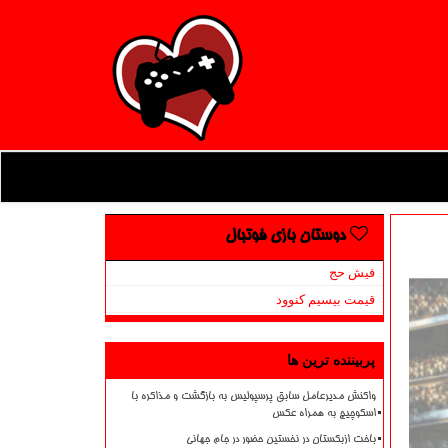
دوستان بازی فوتبال
فیش حج
قیمت بیسیم کنوود
پربیننده ترین ها
واکنش مدیرعامل سابق پرسپولیس به بازگشت و مذاکره با
اسکوچیچ به همراه عکس
باخت ازبکستان در نخستین حضور در جام جهانی