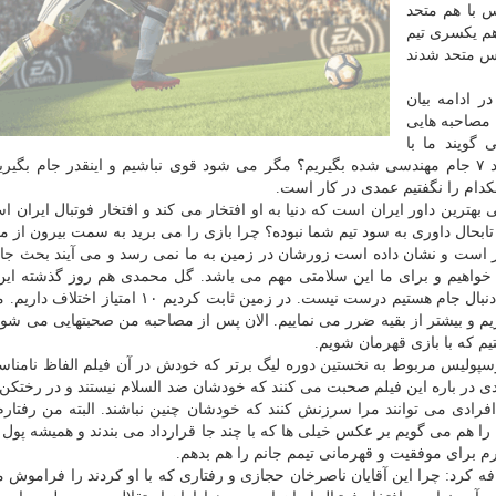
س با هم متحد
 هم یكسری تیم
توس متحد شدند
ر ادامه بیان
مصاحبه هایی
گویند ما با
مهندسی قهرمان می شویم و من می گویم مگر می شود ۷ جام مهندسی شده بگیریم؟ مگر می شود قوی نباشیم و اینقدر جام 
دام را نگفتیم عمدی در كار است.
بهترین داور ایران است كه دنیا به او افتخار می كند و افتخار فوتبال ایران ا
ابحال داوری به سود تیم شما نبوده؟ چرا بازی را می برید به سمت بیرون از می
تیاز برای آنها درد آور است و نشان داده است زورشان در زمین به ما نمی رسد و می آیند بحث 
خواهیم و برای ما این سلامتی مهم می باشد. گل محمدی هم روز گذشته این ر
كردند. نباید یك طرفه قضاوت نماییم. اینكه بگویند ما فقط دنبال جام هستیم درست نیست. در زمین ثابت ك
ریم و بیشتر از بقیه ضرر می نماییم. الان پس از مصاحبه من صحبتهایی می شو
یم كه با بازی قهرمان شویم.
پولیس مربوط به نخستین دوره لیگ برتر كه خودش در آن فیلم الفاظ نامناس
ی در باره این فیلم صحبت می كنند كه خودشان ضد السلام نیستند و در رختكن خ
رادی می توانند مرا سرزنش كنند كه خودشان چنین نباشند. البته من رفتارم ر
ن را هم می گویم بر عكس خیلی ها كه با چند جا قرارداد می بندند و همیشه پول 
برای موفقیت و قهرمانی تیمم جانم را هم بدهم.
ه كرد: چرا این آقایان ناصرخان حجازی و رفتاری كه با او كردند را فراموش م