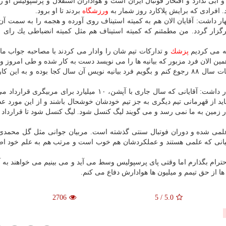
آبی ندارد و افتخار فوتبال ایران است و هواداران استقلال و پرسپولیس او 
 افرادی كه برایش پلاكارد روز شمار به
ورزشگاه
بردند تا او برود.
ار داشت: آقایان الان هم به كمیته استیناف روی آورده و هجمه را به سمت آن ب
گزار گردد. من مطمئنم كه كمیته استیناف هم مثل كمیته انضباطی یك رای عا
ه می كردیم
پزشك
و تداركات تیم شان را وادار می كردند با مصاحبه جواب ما ر
همین الان فرد مزبور كه بیانیه ها را می نویسد دست به كار شده و طی امروز و 
بیانیه ضد من صادر می شود. حالا من نمی خواهم به اتفاقات سال ۸۸ رجوع كنم و بگویم فرد بیانیه نویس آن سال كجا بوده و به 
مدیر تیم پرسپولیس در بخش دیگری از صحبتهای خود اظهار داشت: آقایانی كه سال جاری با آپشن، ۱۰ میلیارد برای 
شخص است كه نباید از قهرمانی تیم دیگری به جز تیم خودشان خوشحال باشند و از این مورد
ر زمین به ما نمی رسد و می گویند لیگ كنسل شود. لیگ كنسل شود تا قرارداد 
علمی شده و دوران فوتبال سنتی گذشته است. مربیان جوانی مثل گل محمدی، 
مربیانی كه علمی هستند و عملكردشان هم خوب است و مرتب هم به علم خود ا
رام بگذارم اما وقتی پای پرسپولیس وسط می آید و می بینیم می خواهند به 
ها از حق تیمم و میلیون ها هوادارش دفاع می كنم.
2706
5
/
5.0