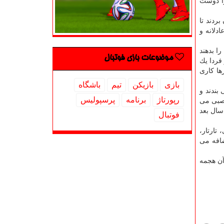
را دوست
ردند تا
دلانه و
ا بدهند
موضوعات بازی فوتبال
فردا یك
این كارها كاری
بازی
بازیكن
تیم
باشگاه
مربیگری قرارداد می بندند و
رپورتاژ
برنامه
پرسپولیس
 عصبی می
سال بعد
فوتبال
تارتار،
ضافه می
آن هجمه