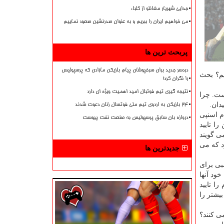
جدایی شهریار مغانلو از کلباء
می خواهیم ایران را ببریم و به عنوان صدرنشین صعود نماییم
پربحث ترین ها
دردسر جدید برای سرخپوشان پیام بازیکن مازادی که پرسپولیس
بگیریم؟ بحث
را نگران کرد!
نتیجه گیری تیم فوتبال امید اهمیت ویژه ای دارد
ست. چرا
دان.
۲۴ بازیکن به اردوی تیم ملی فوتسال زنان دعوت شدند
جام اسنپی
دروازه بان سابق پرسپولیس به صنعت نفت پیوست
ا تایید
ردیم ۱۰ امتیاز اختلاف داریم. می گویند
د كه می
جدیدترین ها
بی برای
ود آنها
ا تایید
بیشتر را
ی كنند؟