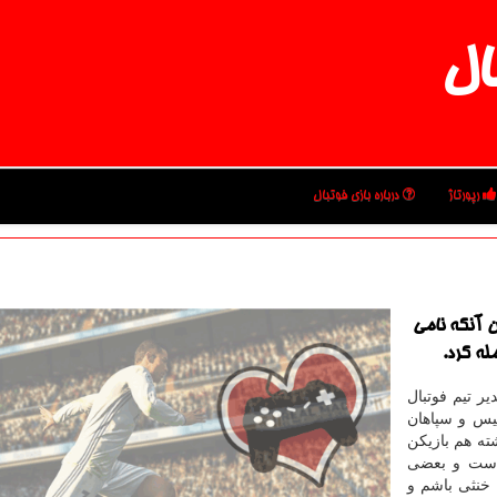
ال
رپورتاژ
درباره بازی فوتبال
ن آنكه نامی
له كرد.
ر تیم فوتبال
یس و سپاهان
ته هم بازیكن
 است و بعضی
 خنثی باشم و