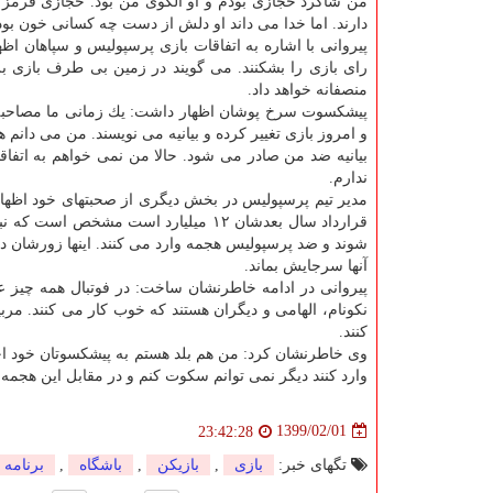
من شاگرد حجازی بودم و او الگوی من بود. حجازی قرمز و 
دارند. اما خدا می داند او دلش از دست چه كسانی خون بود.
پیروانی با اشاره به اتفاقات بازی پرسپولیس و سپاهان اظه
رای بازی را بشكنند. می گویند در زمین بی طرف بازی بر
منصفانه خواهد داد.
پیشكسوت سرخ پوشان اظهار داشت: یك زمانی ما مصاحب
و امروز بازی تغییر كرده و بیانیه می نویسند. من می دانم 
ندارم.
قرارداد سال بعدشان ۱۲ میلیارد است م
شوند و ضد پرسپولیس هجمه وارد می كنند. اینها زورشان د
آنها سرجایش بماند.
پیروانی در ادامه خاطرنشان ساخت: در فوتبال همه چیز 
نكونام، الهامی و دیگران هستند كه خوب كار می كنند. 
كنند.
وی خاطرنشان كرد: من هم بلد هستم به پیشكسوتان خود احت
وارد كنند دیگر نمی توانم سكوت كنم و در مقابل این هجمه 
1399/02/01
23:42:28
تگهای خبر:
بازی
,
بازیكن
,
باشگاه
,
برنامه