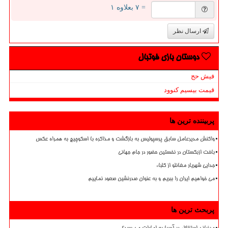
= ۷ بعلاوه ۱
ارسال نظر
دوستان بازی فوتبال
فیش حج
قیمت بیسیم کنوود
پربیننده ترین ها
واکنش مدیرعامل سابق پرسپولیس به بازگشت و مذاکره با اسکوچیچ به همراه عکس
باخت ازبکستان در نخستین حضور در جام جهانی
جدایی شهریار مغانلو از کلباء
می خواهیم ایران را ببریم و به عنوان صدرنشین صعود نماییم
پربحث ترین ها