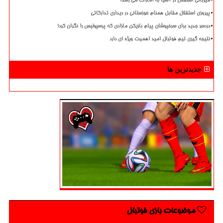
میزبانی استقلال در آسیا به امارات می رسد؟
پیروزی استقلال مقابل همنام خوزستانی در دیداری تدارکاتی
دردسر جدید برای سرخپوشان پیام بازیکن مازادی که پرسپولیس را نگران کرد!
نتیجه گیری تیم فوتبال امید اهمیت ویژه ای دارد
جدیدترین ها
موضوعات بازی فوتبال