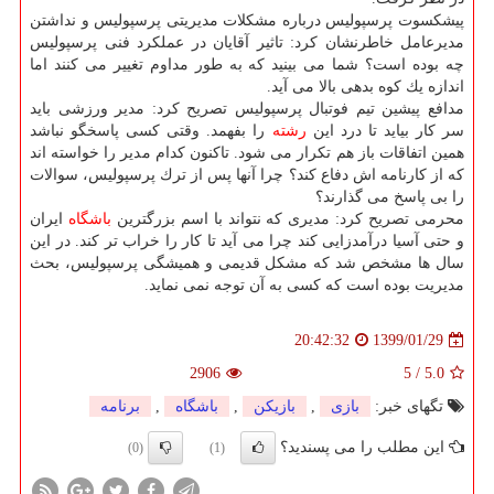
پیشكسوت پرسپولیس درباره مشكلات مدیریتی پرسپولیس و نداشتن
مدیرعامل خاطرنشان كرد: تاثیر آقایان در عملكرد فنی پرسپولیس
چه بوده است؟ شما می بینید كه به طور مداوم تغییر می كنند اما
اندازه یك كوه بدهی بالا می آید.
مدافع پیشین تیم فوتبال پرسپولیس تصریح كرد: مدیر ورزشی باید
سر كار بیاید تا درد این
رشته
را بفهمد. وقتی كسی پاسخگو نباشد
همین اتفاقات باز هم تكرار می شود. تاكنون كدام مدیر را خواسته اند
كه از كارنامه اش دفاع كند؟ چرا آنها پس از ترك پرسپولیس، سوالات
را بی پاسخ می گذارند؟
محرمی تصریح كرد: مدیری كه نتواند با اسم بزرگترین
باشگاه
ایران
و حتی آسیا درآمدزایی كند چرا می آید تا كار را خراب تر كند. در این
سال ها مشخص شد كه مشكل قدیمی و همیشگی پرسپولیس، بحث
مدیریت بوده است كه كسی به آن توجه نمی نماید.
1399/01/29
20:42:32
2906
5
/
5.0
تگهای خبر:
بازی
,
بازیكن
,
باشگاه
,
برنامه
این مطلب را می پسندید؟
(0)
(1)