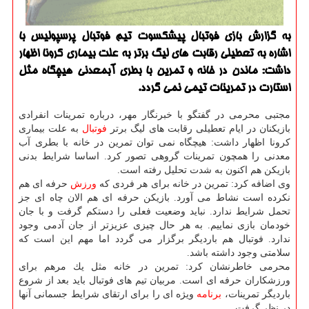
به گزارش بازی فوتبال پیشكسوت تیم فوتبال پرسپولیس با
اشاره به تعطیلی رقابت های لیگ برتر به علت بیماری كرونا اظهار
داشت: ماندن در خانه و تمرین با بطری آبمعدنی هیچگاه مثل
استارت در تمرینات تیمی نمی گردد.
مجتبی محرمی در گفتگو با خبرنگار مهر، درباره تمرینات انفرادی
بازیكنان در ایام تعطیلی رقابت های لیگ برتر
فوتبال
به علت بیماری
كرونا اظهار داشت: هیچگاه نمی توان تمرین در خانه با بطری آب
معدنی را همچون تمرینات گروهی تصور كرد. اساسا شرایط بدنی
بازیكن هم اكنون به شدت تحلیل رفته است.
وی اضافه كرد: تمرین در خانه برای هر فردی كه
ورزش
حرفه ای هم
نكرده است نشاط می آورد. بازیكن حرفه ای هم الان چاه ای جز
تحمل شرایط ندارد. نباید وضعیت فعلی را دستكم گرفت و با جان
خودمان بازی نماییم. به هر حال چیزی عزیزتر از جان آدمی وجود
ندارد. فوتبال هم باردیگر برگزار می گردد اما مهم این است كه
سلامتی وجود داشته باشد.
محرمی خاطرنشان كرد: تمرین در خانه مثل یك مرهم برای
ورزشكاران حرفه ای است. مربیان تیم های فوتبال باید بعد از شروع
باردیگر تمرینات،
برنامه
ویژه ای را برای ارتقای شرایط جسمانی آنها
در نظر گرفت.