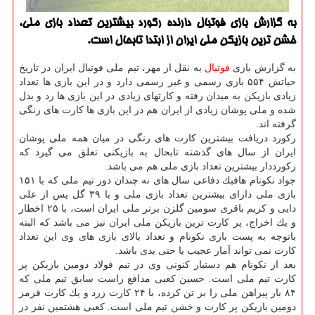
به گزارش بازی فوتبال دارنده ركورد بیشترین تعداد بازی ملی،
خشن ترین بازیكن ملی ایران از ابتدا تابحال است.
به گزارش بازی
فوتبال
به نقل از مهر، تیم ملی فوتبال ایران در تاریخ
حیاتش ۵۵۴ بازی رسمی و غیر رسمی دارد و در این بازی ها تعداد
زیادی بازیكن به میدان رفته و كارتهای زیادی در این بازی ها رد و بدل
شده و ملی پوشان زیادی از ایران هم در این بازی ها كارت های رنگی
گرفته اند.
ركورد دریافت بیشترین كارت های رنگی در میان همه ملی پوشان
ایران از سال های گذشته تابحال به بازیكنی تعلق می گیرد كه
ركورددار بیشترین تعداد بازی ملی هم می باشد.
جواد نكونام هافبك دفاعی سال های نه چندان دور تیم ملی كه با ۱۵۱
بازی ملی دارای بیشترین تعداد بازی ملی و با ۳۹ گل پس از علی
دایی و كریم باقری سومین گلزن برتر ملی ایران است، با ۲۵ اخطار
و یك اخراج، پر كارت ترین بازیكن ملی ایران نیز می باشد كه البته
باتوجه به پست بازی نكونام و تعداد بالای بازی های وی این تعداد
كارت نمی تواند آمار عجیب یا حتی بدی باشد.
بعد از نكونام هم دستیار كنونی وی در تیم فولاد دومین بازیكن پر
كارت تیم ملی است. حسین كعبی مدافع راست سابق تیم ملی كه
۸۴ بار پیراهن ملی را بر تن كرده، با ۲۴ كارت زرد و یك كارت قرمز
دومین بازیكن پر كارت و خشن تیم ملی است. كعبی هشتمین نفر در