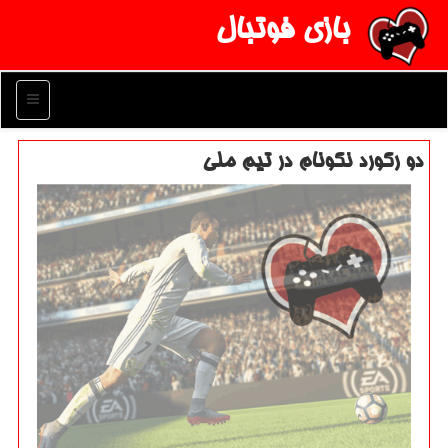
بازی فوتبال
منو
دو ركورد نكونام در تیم ملی