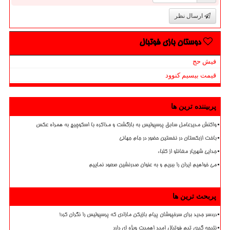
ارسال نظر
دوستان بازی فوتبال
فیش حج
قیمت بیسیم کنوود
پربیننده ترین ها
واکنش مدیرعامل سابق پرسپولیس به بازگشت و مذاکره با اسکوچیچ به همراه عکس
باخت ازبکستان در نخستین حضور در جام جهانی
جدایی شهریار مغانلو از کلباء
می خواهیم ایران را ببریم و به عنوان صدرنشین صعود نماییم
پربحث ترین ها
دردسر جدید برای سرخپوشان پیام بازیکن مازادی که پرسپولیس را نگران کرد!
نتیجه گیری تیم فوتبال امید اهمیت ویژه ای دارد