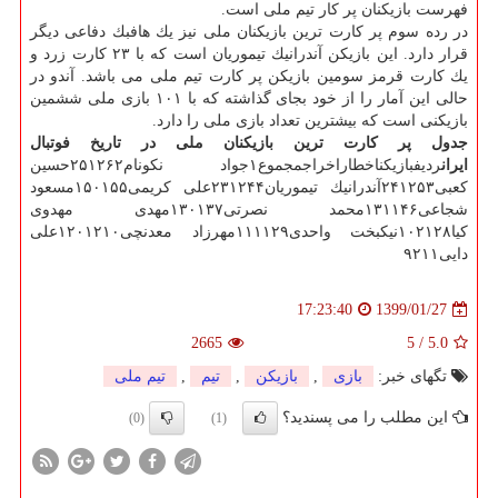
فهرست بازیكنان پر كار تیم ملی است.
در رده سوم پر كارت ترین بازیكنان ملی نیز یك هافبك دفاعی دیگر
قرار دارد. این بازیكن آندرانیك تیموریان است كه با ۲۳ كارت زرد و
یك كارت قرمز سومین بازیكن پر كارت تیم ملی می باشد. آندو در
حالی این آمار را از خود بجای گذاشته كه با ۱۰۱ بازی ملی ششمین
بازیكنی است كه بیشترین تعداد بازی ملی را دارد.
جدول پر كارت ترین بازیكنان ملی در تاریخ فوتبال
ایران
ردیفبازیكناخطاراخراجمجموع۱جواد نكونام۲۵۱۲۶۲حسین
كعبی۲۴۱۲۵۳آندرانیك تیموریان۲۳۱۲۴۴علی كریمی۱۵۰۱۵۵مسعود
شجاعی۱۳۱۱۴۶محمد نصرتی۱۳۰۱۳۷مهدی مهدوی
كیا۱۰۲۱۲۸نیكبخت واحدی۱۱۱۱۲۹مهرزاد معدنچی۱۲۰۱۲۱۰علی
دایی۹۲۱۱
1399/01/27
17:23:40
2665
5
/
5.0
تگهای خبر:
بازی
,
بازیكن
,
تیم
,
تیم ملی
این مطلب را می پسندید؟
(0)
(1)