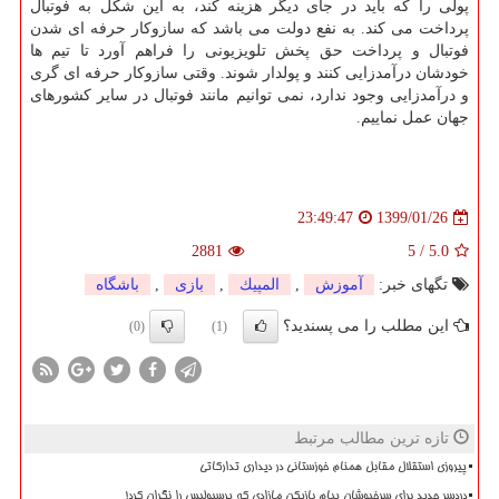
پولی را كه باید در جای دیگر هزینه كند، به این شكل به فوتبال
پرداخت می كند. به نفع دولت می باشد كه سازوكار حرفه ای شدن
فوتبال و پرداخت حق پخش تلویزیونی را فراهم آورد تا تیم ها
خودشان درآمدزایی كنند و پولدار شوند. وقتی سازوكار حرفه ای گری
و درآمدزایی وجود ندارد، نمی توانیم مانند فوتبال در سایر كشورهای
جهان عمل نماییم.
1399/01/26
23:49:47
2881
5
/
5.0
تگهای خبر:
آموزش
,
المپیك
,
بازی
,
باشگاه
این مطلب را می پسندید؟
(0)
(1)
تازه ترین مطالب مرتبط
پیروزی استقلال مقابل همنام خوزستانی در دیداری تدارکاتی
دردسر جدید برای سرخپوشان پیام بازیکن مازادی که پرسپولیس را نگران کرد!