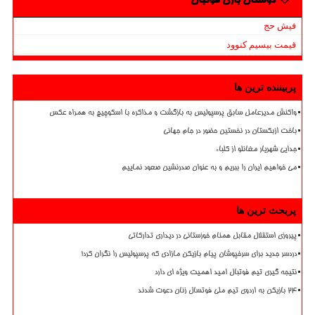
دوستان بازی فوتبال
فیش حج
قیمت بیسیم کنوود
پربیننده ترین ها
واکنش مدیرعامل سابق پرسپولیس به بازگشت و مذاکره با اسکوچیچ به همراه عکس
باخت ازبکستان در نخستین حضور در جام جهانی
جدایی شهریار مغانلو از کلباء
می خواهیم ایران را ببریم و به عنوان صدرنشین صعود نماییم
پربحث ترین ها
پیروزی استقلال مقابل همنام خوزستانی در دیداری تدارکاتی
دردسر جدید برای سرخپوشان پیام بازیکن مازادی که پرسپولیس را نگران کرد!
نتیجه گیری تیم فوتبال امید اهمیت ویژه ای دارد
۲۴ بازیکن به اردوی تیم ملی فوتسال زنان دعوت شدند