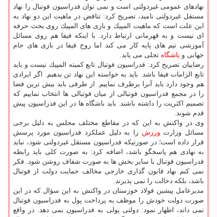
نهادهای عمومی غیردولتی است و نمی توان فدراسیون فوتبال را نهاد
مستقل غیردولتی نامید، تصریح كرد: تناقض در ماهیت این دو نهاد به
این علت است كه ماهیت المپیك و بازی های المپیك روی بحث حرفه
ای نیست و به قهرمانی ارتباط دارد. با اینكه فیفا هم روی مسائل
آموزشی تیم های پایه كار می كند اما روح فیفا در بازی های جام
جهانی و
باشگاه
تجلی می یابد.
رضاییان تصریح كرد: فدراسیون فوتبال تابع كمیته المپیك نیست و باید
تابع الزامات فیفا باشد. باید به خواسته این نهاد تن بدهیم. اگر ایرادی
هم وجود دارد باید آنرا برطرف نماییم. از طرفی باید بیش ترین فضا
را در مجمع فدراسیون فوتبالی از میان فوتبالی ها انتخاب نماییم كه
تصمیم اكثریت را داشته باشند. باید باشگاه ها در این فدراسیون پیش
قدم شوند.
وی در واكنش به این كه در مقاطع مختلف مجلس به دلیل برخی
مسائل وزارت
ورزش
را به دلیل عملكرد فدراسیون مورد پرسش
قرار داده است؛ در صورتیكه فدراسیون مستقل غیردولتی شود، نباید
به نهادی هم پاسخگو باشد، اضافه كرد: به صورت كلی باید رابطه
فدراسیون فوتبال با سایر بخش ها به صورت شفاف روشن شود. فكر
نمی كنم نهاد قانون گذاری خارجی مخالف حمایت دولت از فوتبال
باشد، بلكه دخالت را نمی پذیرند.
مدیرعامل پیشین فولاد خوزستان در واكنش به این سؤال كه در این
صورت دولت خودش را موظف به پرداخت پول به فدراسیون فوتبال
نمی داند، اظهار نمود: دولتی پولی به فدراسیون نمی دهد. در واقع