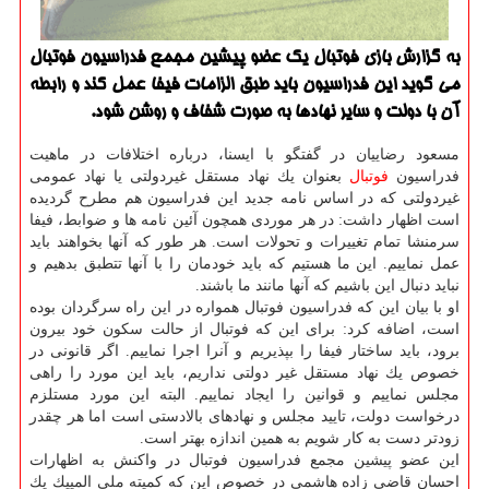
به گزارش بازی فوتبال یك عضو پیشین مجمع فدراسیون فوتبال
می گوید این فدراسیون باید طبق الزامات فیفا عمل كند و رابطه
آن با دولت و سایر نهادها به صورت شفاف و روشن شود.
مسعود رضاییان در گفتگو با ایسنا، درباره اختلافات در ماهیت
فدراسیون
فوتبال
بعنوان یك نهاد مستقل غیردولتی یا نهاد عمومی
غیردولتی كه در اساس نامه جدید این فدراسیون هم مطرح گردیده
است اظهار داشت: در هر موردی همچون آئین نامه ها و ضوابط، فیفا
سرمنشا تمام تغییرات و تحولات است. هر طور كه آنها بخواهند باید
عمل نماییم. این ما هستیم كه باید خودمان را با آنها تتطبق بدهیم و
نباید دنبال این باشیم كه آنها مانند ما باشند.
او با بیان این كه فدراسیون فوتبال همواره در این راه سرگردان بوده
است، اضافه كرد: برای این كه فوتبال از حالت سكون خود بیرون
برود، باید ساختار فیفا را بپذیریم و آنرا اجرا نماییم. اگر قانونی در
خصوص یك نهاد مستقل غیر دولتی نداریم، باید این مورد را راهی
مجلس نماییم و قوانین را ایجاد نماییم. البته این مورد مستلزم
درخواست دولت، تایید مجلس و نهادهای بالادستی است اما هر چقدر
زودتر دست به كار شویم به همین اندازه بهتر است.
این عضو پیشین مجمع فدراسیون فوتبال در واكنش به اظهارات
احسان قاضی زاده هاشمی در خصوص این كه كمیته ملی المپیك یك