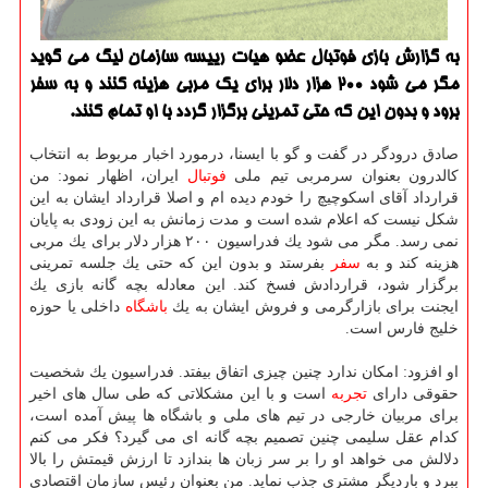
به گزارش بازی فوتبال عضو هیات رییسه سازمان لیگ می گوید
مگر می شود ۲۰۰ هزار دلار برای یك مربی هزینه كنند و به سفر
برود و بدون این كه حتی تمرینی برگزار گردد با او تمام كنند.
صادق درودگر در گفت و گو با ایسنا، درمورد اخبار مربوط به انتخاب
كالدرون بعنوان سرمربی تیم ملی
فوتبال
ایران، اظهار نمود: من
قرارداد آقای اسكوچیچ را خودم دیده ام و اصلا قرارداد ایشان به این
شكل نیست كه اعلام شده است و مدت زمانش به این زودی به پایان
نمی رسد. مگر می شود یك فدراسیون ۲۰۰ هزار دلار برای یك مربی
هزینه كند و به
سفر
بفرستد و بدون این كه حتی یك جلسه تمرینی
برگزار شود، قراردادش فسخ كند. این معادله بچه گانه بازی یك
ایجنت برای بازارگرمی و فروش ایشان به یك
باشگاه
داخلی یا حوزه
خلیج فارس است.
او افزود: امكان ندارد چنین چیزی اتفاق بیفتد. فدراسیون یك شخصیت
حقوقی دارای
تجربه
است و با این مشكلاتی كه طی سال های اخیر
برای مربیان خارجی در تیم های ملی و باشگاه ها پیش آمده است،
كدام عقل سلیمی چنین تصمیم بچه گانه ای می گیرد؟ فكر می كنم
دلالش می خواهد او را بر سر زبان ها بندازد تا ارزش قیمتش را بالا
ببرد و باردیگر مشتری جذب نماید. من بعنوان رئیس سازمان اقتصادی