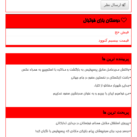
ارسال نظر
دوستان بازی فوتبال
فیش حج
قیمت بیسیم کنوود
پربیننده ترین ها
واکنش مدیرعامل سابق پرسپولیس به بازگشت و مذاکره با اسکوچیچ به همراه عکس
باخت ازبکستان در نخستین حضور در جام جهانی
جدایی شهریار مغانلو از کلباء
می خواهیم ایران را ببریم و به عنوان صدرنشین صعود نماییم
پربحث ترین ها
پیروزی استقلال مقابل همنام خوزستانی در دیداری تدارکاتی
دردسر جدید برای سرخپوشان پیام بازیکن مازادی که پرسپولیس را نگران کرد!