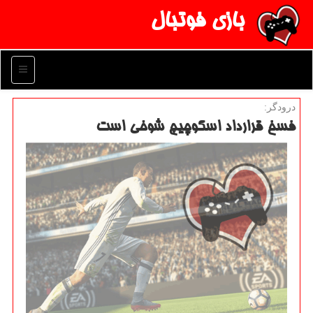
بازی فوتبال
منو
درودگر:
فسخ قرارداد اسكوچیچ شوخی است