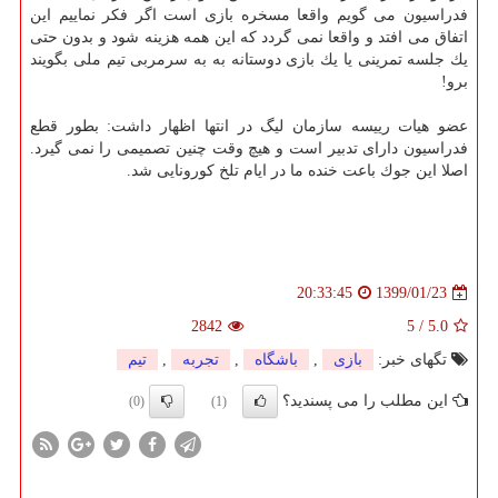
فدراسیون می گویم واقعا مسخره بازی است اگر فكر نماییم این
اتفاق می افتد و واقعا نمی گردد كه این همه هزینه شود و بدون حتی
یك جلسه تمرینی یا یك بازی دوستانه به به سرمربی تیم ملی بگویند
برو!
عضو هیات رییسه سازمان لیگ در انتها اظهار داشت: بطور قطع
فدراسیون دارای تدبیر است و هیچ وقت چنین تصمیمی را نمی گیرد.
اصلا این جوك باعت خنده ما در ایام تلخ كورونایی شد.
1399/01/23
20:33:45
2842
5
/
5.0
تگهای خبر:
بازی
,
باشگاه
,
تجربه
,
تیم
این مطلب را می پسندید؟
(0)
(1)