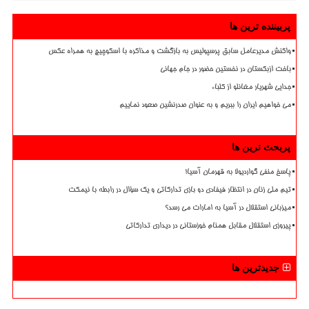
پربیننده ترین ها
واکنش مدیرعامل سابق پرسپولیس به بازگشت و مذاکره با اسکوچیچ به همراه عکس
باخت ازبکستان در نخستین حضور در جام جهانی
جدایی شهریار مغانلو از کلباء
می خواهیم ایران را ببریم و به عنوان صدرنشین صعود نماییم
پربحث ترین ها
پاسخ منفی گواردیولا به قهرمان آسیا!
تیم ملی زنان در انتظار فیفادی دو بازی تدارکاتی و یک سؤال در رابطه با نیمکت
میزبانی استقلال در آسیا به امارات می رسد؟
پیروزی استقلال مقابل همنام خوزستانی در دیداری تدارکاتی
جدیدترین ها