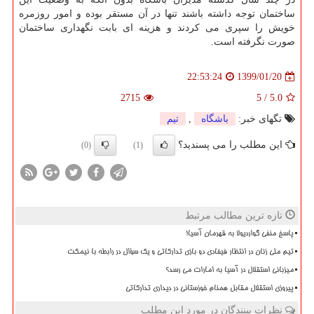
ساختمان توجه داشته باشند تنها در آن مستقر بوده و امور روزمره
خویش را سپری می كردند و هزینه ای بابت نگهداری ساختمان
صورت نگرفته است.
1399/01/20
22:53:24
2715
5
/
5.0
تگهای خبر:
باشگاه
,
تیم
این مطلب را می پسندید؟
(0)
(1)
تازه ترین مطالب مرتبط
پاسخ منفی گواردیولا به قهرمان آسیا!
تیم ملی زنان در انتظار فیفادی دو بازی تدارکاتی و یک سؤال در رابطه با نیمکت
میزبانی استقلال در آسیا به امارات می رسد؟
پیروزی استقلال مقابل همنام خوزستانی در دیداری تدارکاتی
نظرات بینندگان در مورد این مطلب