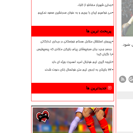
جدایی شهریار مغانلو از کلباء
می خواهیم ایران را ببریم و به عنوان صدرنشین صعود نماییم
پربحث ترین ها
پیروزی استقلال مقابل همنام خوزستانی در دیداری تدارکاتی
ق شود.
دردسر جدید برای سرخپوشان پیام بازیکن مازادی که پرسپولیس
را نگران کرد!
نتیجه گیری تیم فوتبال امید اهمیت ویژه ای دارد
۲۴ بازیکن به اردوی تیم ملی فوتسال زنان دعوت شدند
جدیدترین ها