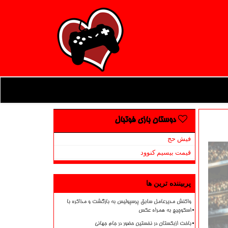
دوستان بازی فوتبال
فیش حج
قیمت بیسیم کنوود
پربیننده ترین ها
واکنش مدیرعامل سابق پرسپولیس به بازگشت و مذاکره با
اسکوچیچ به همراه عکس
باخت ازبکستان در نخستین حضور در جام جهانی