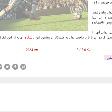
ی خویش را در
ل پناه رئیس
 دارند ابتدا
س باقیمانده
تواند آنها را
دی كرده اند تا با پرداخت پول به طلبكاران پیشین این
باشگاه
، مانع از این اتفا
2684
5
/
5.0
یس