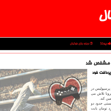
ال
رپورتاژ
درباره بازی فوتبال
س مشخص شد
پرداخت خود
 پرسپولیس در
رونا تلاش می
ین كند.
یستی حدود دو
ران خارجی خود و بالغ بر ۲۰ میلیارد تومان بابت