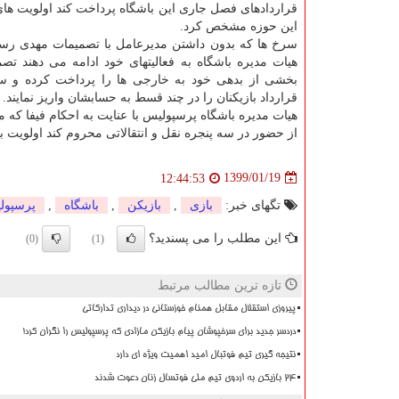
قراردادهای فصل جاری این باشگاه پرداخت كند اولویت ها
این حوزه مشخص كرد.
سرخ ها كه بدون داشتن مدیرعامل با تصمیمات مهدی رسو
هیات مدیره باشگاه به فعالیتهای خود ادامه می دهند تصمیم
بخشی از بدهی خود به خارجی ها را پرداخت كرده و سپ
قرارداد بازیكنان را در چند قسط به حسابشان واریز نمایند.
هیات مدیره باشگاه پرسپولیس با عنایت به احكام فیفا كه می 
از حضور در سه پنجره نقل و انتقالاتی محروم كند اولویت بن
1399/01/19
12:44:53
تگهای خبر:
بازی
,
بازیكن
,
باشگاه
,
پرسپول
این مطلب را می پسندید؟
(0)
(1)
تازه ترین مطالب مرتبط
پیروزی استقلال مقابل همنام خوزستانی در دیداری تدارکاتی
دردسر جدید برای سرخپوشان پیام بازیکن مازادی که پرسپولیس را نگران کرد!
نتیجه گیری تیم فوتبال امید اهمیت ویژه ای دارد
۲۴ بازیکن به اردوی تیم ملی فوتسال زنان دعوت شدند