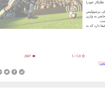
، بدهی به دو طلبكار خودرا
للی پرسپولیس
اضر به واریز
ست.
ده در فیفا دارد كه به
2607
5
/
5.0
یس