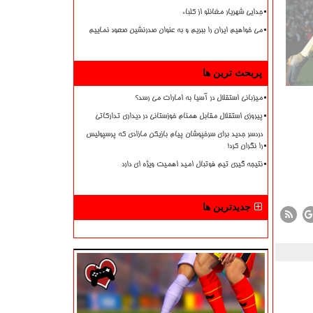
جدایی شهریار مغانلو از کلباء
می خواهیم ایران را ببریم و به عنوان صدرنشین صعود نماییم
پربحث ترین ها
میزبانی استقلال در آسیا به امارات می رسد؟
پیروزی استقلال مقابل همنام خوزستانی در دیداری تدارکاتی
دردسر جدید برای سرخپوشان پیام بازیکن مازادی که پرسپولیس
را نگران کرد!
نتیجه گیری تیم فوتبال امید اهمیت ویژه ای دارد
جدیدترین ها