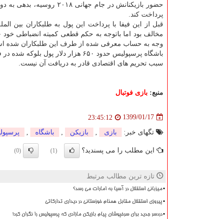
حضور بازیكنانش در جام جهانی ۲۰۱۸ روسیه
پرداخت كند.
قبل از این فیفا با پرداخت این پول به طلبكاران بین الم
مخالف بود اما باتوجه به حكم قطعی كمیته انضباطی خود ح
وجه به حساب معرفی شده از طرف این طلبكاران شده ا
باشگاه پرسپولیس حدود ۶۵۰ هزار دلار پول بلوكه ش
سبب تحریم های اقتصادی قادر به دریافت آن نیست.
منبع:
بازی فوتبال
1399/01/17
23:45:12
تگهای خبر:
بازی
,
بازیكن
,
باشگاه
,
پرسپول
این مطلب را می پسندید؟
(0)
(1)
تازه ترین مطالب مرتبط
میزبانی استقلال در آسیا به امارات می رسد؟
پیروزی استقلال مقابل همنام خوزستانی در دیداری تدارکاتی
دردسر جدید برای سرخپوشان پیام بازیکن مازادی که پرسپولیس را نگران کرد!