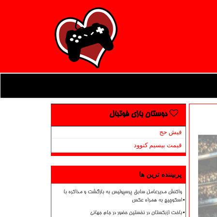
دوستان بازی فوتبال
فیش حج
قیمت بیسیم کنوود
پربیننده ترین ها
واکنش مدیرعامل سابق پرسپولیس به بازگشت و مذاکره با
اسکوچیچ به همراه عکس
باخت ازبکستان در نخستین حضور در جام جهانی