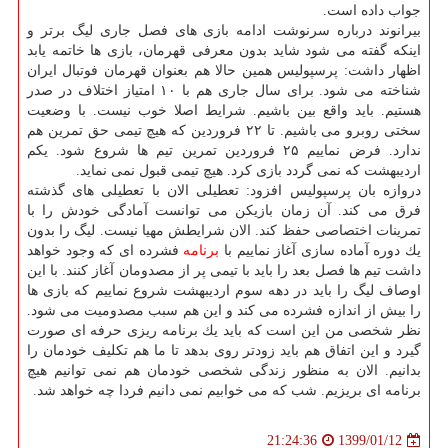
جواب داده است.
بیرانوند درباره سرنوشت ادامه بازی های فصل جاری لیگ برتر و
اینكه گفته می شود شاید بدون معرفی قهرمان، بازی ها خاتمه یابد
اظهار داشت: پرسپولیس همین حالا هم بعنوان قهرمان فوتبال ایران
شناخته می شود. برای سال جاری هم با ۱۰ امتیاز اختلاف در صدر
هستیم. باید واقع بین باشیم. شرایط اصلا خوب نیست. با وضعیت
سختی روبرو می باشیم. تا ۲۲ فروردین كه هیچ تیمی حق تمرین هم
ندارد. فرض نماییم ۲۵ فروردین تمرین تیم ها شروع شود. یكم
اردیبهشت كه نمی گردد بازی كرد. هیچ تیمی قبول نمی نماید.
دروازه بان پرسپولیس افزود: تعطیلی الان با تعطیلی های گذشته
فرق می كند. آن زمان بازیكن می توانست آمادگی خودش را با
تمرینات اختصاصی حفظ كند. الان شرایطش مهیا نیست. لیگ را بدون
یك دوره آماده سازی آغاز نماییم با
برنامه
فشرده ای كه وجود خواهد
داشت تیم ها فصل بعد را باید با تیمی پر از مصدومان آغاز كنند. با این
اوصاف لیگ را باید در دهه سوم اردیبهشت شروع نماییم كه بازی ها
را بیش از اندازه فشرده می كند و این هم سبب مصدومیت می شود.
نظر شخصی من این است كه باید یك برنامه ریزی حرفه ای صورت
گیرد و این اتفاق هم باید زودتر روی بدهد تا ما هم تكلیف خودمان را
بدانیم. الان به منظور زندگی شخصی خودمان هم نمی توانیم هیچ
برنامه ای بریزیم. شب كه می خوابیم نمی دانیم فردا چه خواهد شد.
1399/01/12
21:24:36