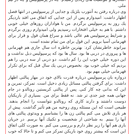
ملی.
وی درباره رفتن به آنتورب بلژیك و جدایی از پرسپولیس در انتها فصل
اظهار داشت: امیدوارم پس از این جدایی كه اتفاق می افتد باردیگر
یك روز به پرسپولیس برگردم. من با هواداران روزهای خیلی خوبی
داشتم. با هم به خیلی افتخارات رسیدیم ولی امیدوارم روزی برگردم
و شرایط پرسپولیس هم عالی باشد و سراغ همان قول و قرار برای
قهرمانی آسیا برویم. این قول برای من تمام نشده است.
بیرانوند خاطرنشان كرد: بهترین خاطره ات سال جاری هم قهرمانی
ها و پیروزی در دربی ها بود. سال ها بود كه پرسپولیس دبل نداشت و
این دوره خیلی خوب این را كم داشت. دو دربی از سه دربی را هم
بردیم كه خیلی خوب بود. بخصوص دربی یك سال قبل كه برای تكرار
قهرمانی خیلی مهم بود.
دروازه بان پرسپولیس درباره قدرت بالای خود در مهار پنالتی اظهار
داشت: برای گرفتن پنالتی مسائل زیادی دخیل است. تمركز، تمرین و
این كه بدانی چه كار كنی. پس از پنالتی كریستین رونالدو در جام
جهانی همه چیز جدی تر شد. نه فقط برای من. بسیاری از بازیكنان
دوست داشتند و دارند كاری كه رونالدو نتوانست را انجام بدهند.
طبیعی است كه این مسئله روی روحیه من هم تأثیر گذاشت. پیش از
هر بازی تلاش می كنم پنالتی زن ها را بشناسم و ویدئوی پنالتی های
آنها را ببینم. به شناختی از شخصیت و تكنیك آنها برسم. در جریان
بازی هم آنها را زیر نظر دارم و بررسی می كنم. به صورت كلی اتفاق
این است كه بیشتر روی خود بازیكن تمركز می كنم و تا حالا كه خوب