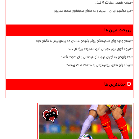
جدایی شهریار مغانلو از کلباء
می خواهیم ایران را ببریم و به عنوان صدرنشین صعود نماییم
پربحث ترین ها
دردسر جدید برای سرخپوشان پیام بازیکن مازادی که پرسپولیس را نگران کرد!
نتیجه گیری تیم فوتبال امید اهمیت ویژه ای دارد
۲۴ بازیکن به اردوی تیم ملی فوتسال زنان دعوت شدند
دروازه بان سابق پرسپولیس به صنعت نفت پیوست
جدیدترین ها