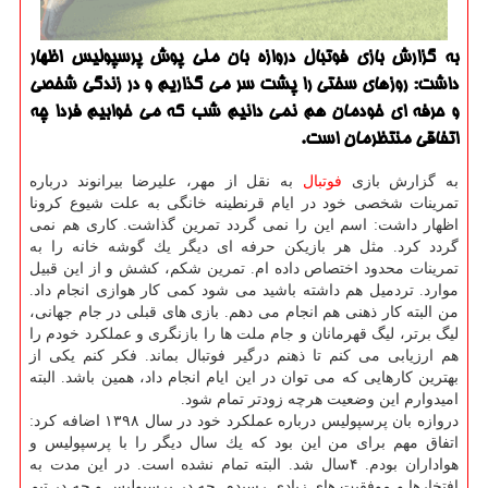
به گزارش بازی فوتبال دروازه بان ملی پوش پرسپولیس اظهار
داشت: روزهای سختی را پشت سر می گذاریم و در زندگی شخصی
و حرفه ای خودمان هم نمی دانیم شب كه می خوابیم فردا چه
اتفاقی منتظرمان است.
به گزارش بازی
فوتبال
به نقل از مهر، علیرضا بیرانوند درباره
تمرینات شخصی خود در ایام قرنطینه خانگی به علت شیوع كرونا
اظهار داشت: اسم این را نمی گردد تمرین گذاشت. كاری هم نمی
گردد كرد. مثل هر بازیكن حرفه ای دیگر یك گوشه خانه را به
تمرینات محدود اختصاص داده ام. تمرین شكم، كشش و از این قبیل
موارد. تردمیل هم داشته باشید می شود كمی كار هوازی انجام داد.
من البته كار ذهنی هم انجام می دهم. بازی های قبلی در جام جهانی،
لیگ برتر، لیگ قهرمانان و جام ملت ها را بازنگری و عملكرد خودم را
هم ارزیابی می كنم تا ذهنم درگیر فوتبال بماند. فكر كنم یكی از
بهترین كارهایی كه می توان در این ایام انجام داد، همین باشد. البته
امیدوارم این وضعیت هرچه زودتر تمام شود.
دروازه بان پرسپولیس درباره عملكرد خود در سال ۱۳۹۸ اضافه كرد:
اتفاق مهم برای من این بود كه یك سال دیگر را با پرسپولیس و
هواداران بودم. ۴سال شد. البته تمام نشده است. در این مدت به
افتخارها و موفقیت های زیادی رسیدم. چه در پرسپولیس و چه در تیم