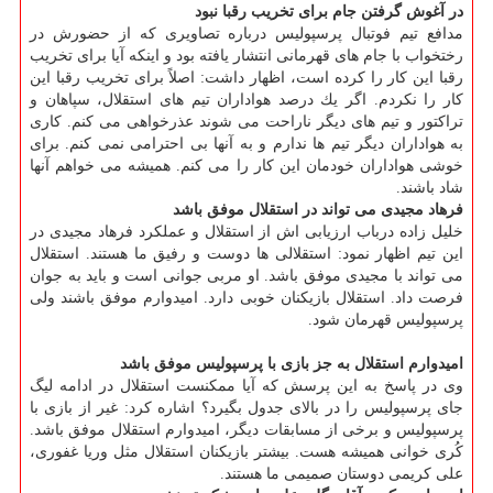
در آغوش گرفتن جام برای تخریب رقبا نبود
مدافع تیم فوتبال پرسپولیس درباره تصاویری كه از حضورش در
رختخواب با جام های قهرمانی انتشار یافته بود و اینكه آیا برای تخریب
رقبا این كار را كرده است، اظهار داشت: اصلاً برای تخریب رقبا این
كار را نكردم. اگر یك درصد هواداران تیم های استقلال، سپاهان و
تراكتور و تیم های دیگر ناراحت می شوند عذرخواهی می كنم. كاری
به هواداران دیگر تیم ها ندارم و به آنها بی احترامی نمی كنم. برای
خوشی هواداران خودمان این كار را می كنم. همیشه می خواهم آنها
شاد باشند.
فرهاد مجیدی می تواند در استقلال موفق باشد
خلیل زاده درباب ارزیابی اش از استقلال و عملكرد فرهاد مجیدی در
این تیم اظهار نمود: استقلالی ها دوست و رفیق ما هستند. استقلال
می تواند با مجیدی موفق باشد. او مربی جوانی است و باید به جوان
فرصت داد. استقلال بازیكنان خوبی دارد. امیدوارم موفق باشند ولی
پرسپولیس قهرمان شود.
امیدوارم استقلال به جز بازی با پرسپولیس موفق باشد
وی در پاسخ به این پرسش كه آیا ممكنست استقلال در ادامه لیگ
جای پرسپولیس را در بالای جدول بگیرد؟ اشاره كرد: غیر از بازی با
پرسپولیس و برخی از مسابقات دیگر، امیدوارم استقلال موفق باشد.
كُری خوانی همیشه هست. بیشتر بازیكنان استقلال مثل وریا غفوری،
علی كریمی دوستان صمیمی ما هستند.