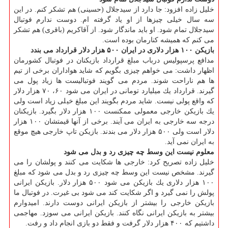
خلیل زاده افزود: جا دارد از سیدجلال (حسینی) هم تشكر كنم. در این
سه سال خیلی چیزها از او یاد گرفته ام. دوست ندارم فوتبال
سیدجلال تمام شود. او باید ماندگار شود. از آقاكریم (باقری) هم تشكر
می كنم كه همیشه كنارمان بوده است.
بازیكن ۱۰۰ هزار دلاری در ایران ۵۰۰ هزار دلار قرارداد می بندد
مدافع پرسپولیس درباب مبلغ قرارداد بازیكنان در فوتبال كشورمان
اظهار داشت: می خواهم چیزی بگویم كه شاید هواداران برخی از تیم
ها هم ناراحت شوند. مردم می گویند فوتبالیست ها زیاد پول می
گیرند. قرارداد یك میلیارد تومانی در ایران می شود ۶۰، ۷۰ هزار دلار
كه واقع پولی نیست. شاید مردم بگویند این مبلغ خیلی زیاد است ولی
یك بازیكن خارجی معمولی ممكنست ۱۰۰ هزار دلار بگیرد. بازیكنان
درجه سه خارجی به ایران می آیند. برخی از آنها قیمتشان ۱۰۰ هزار
دلار است ولی ۵۰۰ هزار دلار می بندند. بازیكن تاپ خارجی هیچ موقع
به ایران نمی آید.
معلوم نیست این وسط چه چیزی رد و بدل می شود
خلیل زاده تصریح كرد: خارجی ها شكایت می كنند و پولشان را می
گیرند. مشخص نیست این وسط چه چیزی رد و بدل می شود كه مبلغ
۱۰۰ هزار دلاری یك بازیكن می شود ۵۰۰ هزار دلار. بازیكن ایرانی
پولش را نمی گیرد و اگر شكایت كند می شود بی غیرت. در فوتبال ما
بازیكن خارجی را بیشتر از بازیكن ایرانی دوست دارند. امیدوارم
بیشتر به بازیكن ایرانی نگاه كنند. بازیكن ایرانی می سوزد. مهاجمی
داشتیم كه ۴۰۰ هزار دلار گرفت و فقط دو بازی انجام داد و رفت.