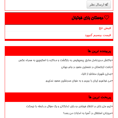
ارسال نظر
دوستان بازی فوتبال
فیش حج
قیمت بیسیم کنوود
پربیننده ترین ها
واکنش مدیرعامل سابق پرسپولیس به بازگشت و مذاکره با اسکوچیچ به همراه عکس
باخت ازبکستان در نخستین حضور در جام جهانی
جدایی شهریار مغانلو از کلباء
می خواهیم ایران را ببریم و به عنوان صدرنشین صعود نماییم
پربحث ترین ها
تیم ملی زنان در انتظار فیفادی دو بازی تدارکاتی و یک سؤال در رابطه با نیمکت
میزبانی استقلال در آسیا به امارات می رسد؟