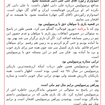
امیدوارم ركورد آقای گلی علی دایی شكسته نشود
مدافع پرسپولیس درباره علی دایی اظهار داشت: با علی دایی كار
نكرده ام. او بزرگترین فوتبالیست ایران و آقای گل جهان است.
امیدوارم ركوردش (آقای گلی جهان) شكسته نشود. ما همیشه به او
افتخار می نماییم.
در قضیه بازی با سپاهان حق با پرسپولیس بود
وی كه با
برنامه
«نوروز فوتبالی» گفتگو می كرد، همین طور در پاسخ
به سئوالی در خصوص اتفاقات روز بازی با سپاهان و عدم حضور این
تیم در زمین مسابقه اضافه كرد: اگر آن بازی برگزار می شد بهتر بود.
ما آماده بودیم و حتی گرم كردیم و به زمین هم رفتیم. برای سپاهان
احترام قائلم. نباید بازی كنسل می شد چون همه چیز برای بازی خوب
و برد ما آماده بود. فكر می كنم در این مسئله حق با پرسپولیس
است.
ترابی ستاره پرسپولیس بود
مدافع پرسپولیس همین طور درباب اینكه ارزشمندترین بازیكن
پرسپولیس در سال ۹۸ چه كسی بوده است، اظهار داشت: همه
بازیكنان باارزش هستند ولی مهدی ترابی سال خوبی داشت و ستاره
بود.
پیراهن پرسپولیس برایم مثل تیم ملی است
وی در پاسخ به سئوالی در خصوص ماندگارترین خاطره اش از
پرسپولیس اشاره كرد: تك تك بازی هایی كه در پرسپولیس داشتم
ماندگار بوده است. پوشیدن پیراهن پرسپولیس افتخار است و برایم
مثل تیم ملی است.