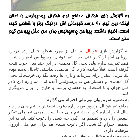
به گزارش بازی فوتبال مدافع تیم فوتبال پرسپولیس با اعلان
اینكه این تیم 90 درصد قهرمانی اش در لیگ برتر را قطعی كرده
است، اظهار داشت: پیراهن پرسپولیس برای من مثل پیراهن تیم
ملی است.
به گزارش بازی
فوتبال
به نقل از مهر، شجاع خلیل زاده درباره
ارزیابی اش از كادر فنی جدید تیم فوتبال پرسپولیس اظهار داشت:
قصدِ تعریف ندارم ولی یحیی گل محمدی در این چند سال خوب نتیجه
گرفته است. قبلاً سابقه كار با گل محمدی نداشتم. تابحال ندیده بودم
یك مربی اینقدر برای تمرینات و بازی ها وقت بگذارد. خوشحالم یحیی
گل محمدی و دستیارانش به پرسپولیس آمده اند. امیدوارم این كادر
فنی جوان و با استعداد به حقشان برسند و خارج از ایران مربیگری
كنند.
به تصمیم سرمربیان تیم ملی احترام می گذارم
مدافع تیم فوتبال پرسپولیس درباره دعوت نشدنش به تیم ملی در چند
سال اخیر اشاره كرد: بحث تیم ملی جدا است. مربی تیم ملی تفكر
خودش را دارد و تصمیم می گیرد چه كسی را دعوت كند. باید به این
تصمیم احترام گذاشت. اگر دعوت نشدم هم برای تیم ملی آرزوی
موفقیت دارم.
دوست ندارم فوتبال سیدجلال تمام شود