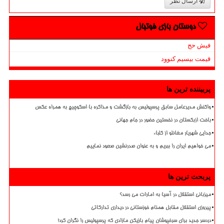
ارسال نظر
دوستان بازی فوتبال
فیش حج
قیمت بیسیم کنوود
پربیننده ترین ها
واکنش مدیرعامل سابق پرسپولیس به بازگشت و مذاکره با اسکوچیچ به همراه عکس
باخت ازبکستان در نخستین حضور در جام جهانی
جدایی شهریار مغانلو از کلباء
می خواهیم ایران را ببریم و به عنوان صدرنشین صعود نماییم
پربحث ترین ها
میزبانی استقلال در آسیا به امارات می رسد؟
پیروزی استقلال مقابل همنام خوزستانی در دیداری تدارکاتی
دردسر جدید برای سرخپوشان پیام بازیکن مازادی که پرسپولیس را نگران کرد!