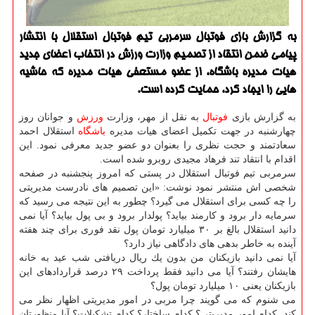
به گزارش بازی فوتبال سرمربی تیم فوتبال استقلال با انتشار
پیامی ضمن انتقاد از تصمیم وزارت ورزش در انتخاب اعضای جدید
هیات مدیره باشگاه، از عضو مستعفی هیات مدیره كه حاشیه
هایی را ایجاد كرد، حمایت كرده است.
به گزارش بازی
فوتبال
به نقل از مهر، وزارت
ورزش
و جوانان روز
چهارشنبه در جهت تكمیل اعضای هیات مدیره
باشگاه
استقلال احمد
سعادتمند و حجت نظری را بعنوان دو عضو جدید معرفی نمود. این
اقدام با انتقاد تند فرهاد مجیدی روبرو شده است.
سرمربی تیم فوتبال استقلال در پستی كه امروز پنجشنبه در صفحه
شخصی اش منتشر نمود نوشت: «این تصمیم های نادرست مدیریتی
را چه كسی برای استقلال می گیرد؟ چطور به این نتیجه می رسید كه
سرمایه دار برود و كارمند بیاید؟ پولدار برود و بی پول بیاید؟ آیا نمی
دانید استقلال بالغ بر ۳۰ میلیارد تومان پول نقد فوری برای چند هفته
آینده به خاطر بدهی های دادگاهی نیاز دارد؟
آیا نمی دانید بازیكنان من بدون یك ریال دریافتی شب عید به خانه
هایشان رفتند؟ آیا می دانید فقط پرداخت ۲۹ درصد قراردادهای این
بازیكنان یعنی ۱۰ میلیارد تومان پول؟
می شنوم كه می گویند چرا مربی در امور مدیریتی اظهار نظر می
كند. كدام امور مدیریتی؟ كدام ساختار؟ كدام تشكیلات؟ آیا منظورتان