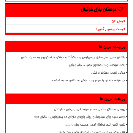
دوستان بازی فوتبال
فیش حج
قیمت بیسیم کنوود
پربیننده ترین ها
واکنش مدیرعامل سابق پرسپولیس به بازگشت و مذاکره با اسکوچیچ به همراه عکس
باخت ازبکستان در نخستین حضور در جام جهانی
جدایی شهریار مغانلو از کلباء
می خواهیم ایران را ببریم و به عنوان صدرنشین صعود نماییم
پربحث ترین ها
پیروزی استقلال مقابل همنام خوزستانی در دیداری تدارکاتی
دردسر جدید برای سرخپوشان پیام بازیکن مازادی که پرسپولیس را نگران کرد!
نتیجه گیری تیم فوتبال امید اهمیت ویژه ای دارد
۲۴ بازیکن به اردوی تیم ملی فوتسال زنان دعوت شدند