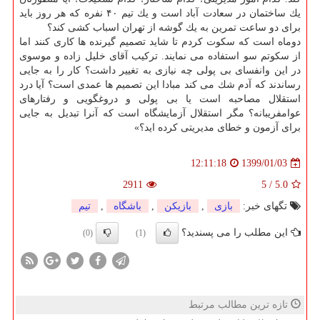
یك ساختمان در سعادت آباد است و یك تیم ۴۰ نفره كه هر روز باید
برای دو ساعت تمرین به یك گوشه از تهران اسباب كشی كند؟
دوماه است كه سكوت كردم تا شاید تصمیم گیرنده ها كاری كنند اما
از سكوتم سو استفاده می نمایند. تركیب آقای خلیل زاده و موسوی
در این وانفسای بی پولی چه نیازی به تغییر داشت؟ كار را به جایی
رساندند كه آدم شك می كند مبادا این تصمیم ها عمدی است؟ آیا درد
استقلال مصاحبه است یا بی پولی و دروغگویی و رفتارهای
عوامفریبانه؟ مگر استقلال آزمایشگاه است كه آنرا تبدیل به جایی
برای آزمون و خطای مدیریتی كرده اید؟»
1399/01/03
12:11:18
2911
5
/
5.0
تگهای خبر:
بازی
,
بازیكن
,
باشگاه
,
تیم
این مطلب را می پسندید؟
(0)
(1)
تازه ترین مطالب مرتبط