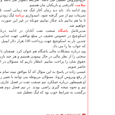
سلامت
كادرفنی و بازیكنان مان هستیم.
وی ادامه داد: باید دید زمان آغاز لیگ چه زمانی است تا 
تمرینات تیم از سر گرفته شود. امیدواریم
برنامه
لیگ زودت
تا ما هم بدانیم باید چكار نماییم چونكه در غیر این صورت
خواهیم شد.
مدیرعامل
باشگاه
صنعت نفت آبادان در ادامه دربا
اسكوچیچ در خصوص تخفیف در مبلغ توافقی جهت جدایی وی 
چندین بار به اسكوچیچ ج
كه جواب ما را می داد.
وی درباره مشكلات مالی باشگاه هم عنوان كرد: همچنان با
سختی را از نظر مالی در حال پیمودن هستیم و هر چند بازیك
حقوق شان را پراخت نماییم. انتظار داریم كه مسؤلان در ا
حاضر شویم.
عیسی زاده در پاسخ به این سؤال كه آیا موافق نیمه تمام 
از رفع ویروس كرونا، مسؤلان مربوطه می توانند با تغییر زما
او همینطور درباره عملكرد تیم صنعت نفت در فصل جاری، عن
تیم و نحوه نتیجه گیری راضی بودند. در نیم فصل دوم 
برگشت به شرایط خوب بود كه لیگ تعطیل شد.