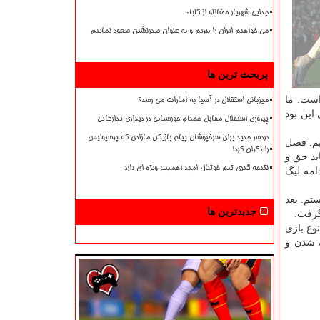
جدایی شهریار مغانلو از کلباء
می خواهیم ایران را ببریم و به عنوان صدرنشین صعود نماییم
پربحث ترین ها
است. ما
میزبانی استقلال در آسیا به امارات می رسد؟
ای این بود
پیروزی استقلال مقابل همنام خوزستانی در دیداری تدارکاتی
دردسر جدید برای سرخپوشان پیام بازیکن مازادی که پرسپولیس
یم. فصل
را نگران کرد!
ید حق و
نتیجه گیری تیم فوتبال امید اهمیت ویژه ای دارد
امه لیگ
تم. بعد
جدیدترین ها
گرفت.
وع بازی
گ شدن و