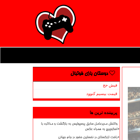
دوستان بازی فوتبال
فیش حج
قیمت بیسیم کنوود
پربیننده ترین ها
واکنش مدیرعامل سابق پرسپولیس به بازگشت و مذاکره با
اسکوچیچ به همراه عکس
باخت ازبکستان در نخستین حضور در جام جهانی