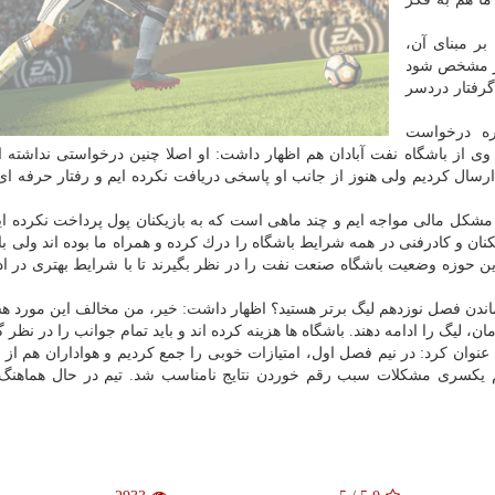
بر مبنای آن،
ر مشخص شود
 گرفتار دردسر
ره درخواست
از باشگاه نفت آبادان هم اظهار داشت: او اصلا چنین درخواستی نداشته 
هت پرداخت 140 هزار دلار ایمیل ارسال كردیم ولی هنوز از جانب او پاسخی دریافت نكرده ایم و رفتار حرفه 
 مشكل مالی مواجه ایم و چند ماهی است كه به بازیكنان پول پرداخت نكرده ا
نان و كادرفنی در همه شرایط باشگاه را درك كرده و همراه ما بوده اند ولی با
ین حوزه وضعیت باشگاه صنعت نفت را در نظر بگیرند تا با شرایط بهتری در اد
ماندن فصل نوزدهم لیگ برتر هستید؟ اظهار داشت: خیر، من مخالف این مورد هس
ن، لیگ را ادامه دهند. باشگاه ها هزینه كرده اند و باید تمام جوانب را در نظر 
وان كرد: در نیم فصل اول، امتیازات خوبی را جمع كردیم و هواداران هم از ن
هم یكسری مشكلات سبب رقم خوردن نتایج نامناسب شد. تیم در حال هماهن