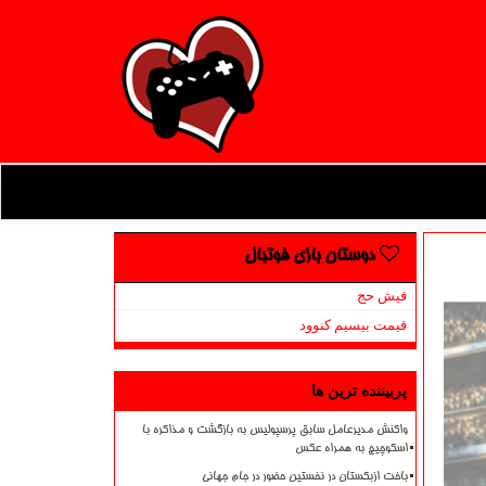
دوستان بازی فوتبال
فیش حج
قیمت بیسیم کنوود
پربیننده ترین ها
واکنش مدیرعامل سابق پرسپولیس به بازگشت و مذاکره با
اسکوچیچ به همراه عکس
باخت ازبکستان در نخستین حضور در جام جهانی