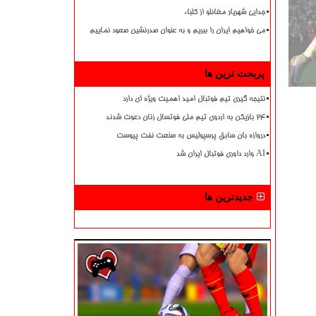
جدایی شهریار مغانلو از کلباء
می خواهیم ایران را ببریم و به عنوان صدرنشین صعود نماییم
پربحث ترین ها
نتیجه گیری تیم فوتبال امید اهمیت ویژه ای دارد
۲۴ بازیکن به اردوی تیم ملی فوتسال زنان دعوت شدند
دروازه بان سابق پرسپولیس به صنعت نفت پیوست
AI وارد داوری فوتبال ایران شد
جدیدترین ها