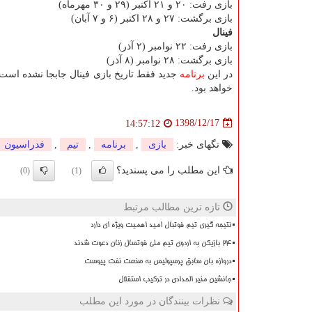
بازی رفت: ۲۰ و ۲۱ اكتبر (۲۹ و ۳۰ مهرماه)
بازی برگشت: ۲۷ و ۲۸ اكتبر (۶ و ۷ آبان)
فینال
بازی رفت: ۲۲ نوامبر (۲ آذر)
بازی برگشت: ۲۸ نوامبر (۸ آذر)
در این
برنامه
جدید فقط تاریخ بازی فینال جابجا نشده است
خواهد بود.
1398/12/17
14:57:12
تگهای خبر:
بازی
,
برنامه
,
تیم
,
فدراسیون
این مطلب را می پسندید؟
(0)
(1)
تازه ترین مطالب مرتبط
نتیجه گیری تیم فوتبال امید اهمیت ویژه ای دارد
۲۴ بازیکن به اردوی تیم ملی فوتسال زنان دعوت شدند
دروازه بان سابق پرسپولیس به صنعت نفت پیوست
جانشین منیر الحدادی در ترکیب استقلال
نظرات بینندگان در مورد این مطلب