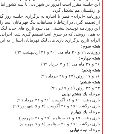
این جلسه مقرر است امروز در شهر دبی با سه كشور امار
و ازبكستان هم تشكیل گردد.
روزنامه «الرایه» قطر با اشاره به برگزاری جلسه روز گذ
از تصمیم گیری در ارتباط با مسابقات لیگ قهرمانان آسیا را
این روزنامه نوشت: پیشبینی می شود تاریخ های جدید لیگ ق
به همان روشی كه در شرق آسیا تصمیم گیری شد، اجرایی 
الرایه تاریخ برگزاری بازی های لیگ قهرمانان آسیا را به ا
هفته سوم:
روزهای ۱۹ و ۲۰ ماه می (۳۰ و ۳۱ اردیبهشت ۹۹)
هفته چهارم:
۲۶ و ۲۷ ماه می (۶ و ۷ خرداد ۹۹)
هفته پنجم:
۱۶ و ۱۷ ژوئن (۲۷ و ۲۸ خرداد ۹۹)
هفته ششم:
۲۳ و ۲۴ ژوئن (۶ و ۷ تیر ۹۹)
مرحله یك هشتم نهایی
بازی رفت: ۱۱ و ۱۲ آگوست (۲۱ و ۲۲ مرداد ۹۹)
بازی برگشت: ۲۵ و ۲۶ آگوست (۴ و ۵ شهریور ۹۹)
مرحله یك چهارم
بازی رفت: ۱۵ و ۱۶ سپتامبر (۲۵ و ۲۶ شهریور)
بازی برگشت: ۲۹ و ۳۰ سپتامبر (۸ و ۹ مهرماه)
مرحله نیمه نهایی