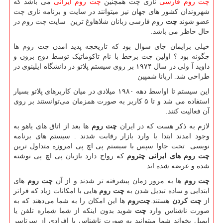
چت روم فارسی
نازی چت همچنین
چت روم ایرانی
می باشد که
شهروندان کشور های جهان نیز میتوانند در سایت و برنامه نازی چت
عضو شوند
چت
روم فارسی زبانان شلاهاوغ ترین سایت چت روم در
حال حاظر می باشد.
خیلی برایمان جای سوال بود که تاریخچه پدید امدن چت روم ها
چگونه بود ؟ اولین چت برخط با نام تاکوماتیک توسط دوج برون و
داوید آ ولی در سال ۱۹۷۴ بر روی سیستم پلاتو در دانشگاه ایلینوی در
طراحی شد.
اربانا شمپین
این سیستم تا اواسط دهه ۱۹۸۰ میلادی در میان کاربرهای پلاتو بسیار
استفاده می شد و تا ۵ کاربر به صورت همزمان می‌توانستند بر روی
آن فعالیت کنند.
لازم به ذکر هست که در ایران
چت روم
ها بعد از اتاق های یاهو به
وجود امدند ابتدا با وارد بازار رقابت شدند
.
سیستم های برنامه
نویسی تحت جاوا سپس با سیستم پی اچ پی امروزه متداول ترین
چت روم های ایرانی چتروم
که رواج دارد بازبان پی اچ پی نوشته
شده و عرضه شده اند.
چت روم‌
ها به مرور زمان پیشرفته تر شدند و از آن
چت روم‌
های
ابتدایی و ساده تبدیل شدن به
چت روم‌
هایی با امکانات زیاد که فراتر
از
چت کردن
هستند.
چت‌روم‌
ها این امکان را به شما می‌دهند که به
صورت ناشناس وارد
چت
شوید بدون اینکه از شما شماره تلفن یا
ایمیل بخواند شما میتوانید به صورت ناشناس با افرادی از سرتاسر