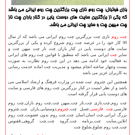
بازی فوتبال: چت روم نازی چت بزرگترین چت روم ایرانی می باشد
كه یكی از بزرگترین سایت های دوست یابی در كنار باران چت ناز
چت میهن چت و سایر چت ایرانی می باشد.
چت روم
نازی چت بزرگترین چت روم ایرانی می باشد که از سال
90 کار خود را در عرصه چت روم شروع کرده و یکی از بزرگترین
سایت های دوست یابی در کنار باران چت ناز چت میهن چت و
سایر
چت
ایرانی می باشد که منطبق با قوانین چت روم های ایرانی
به فعالیت خود ادامه می دهد در این چت روم نظارت به صورت
بیست وچهار ساعته انجام میشود و مدیریت چت اماده خدمت رسانی
به کاربران عزیز می باشد.
همچنین این چتروم ثبت شده در وزارت فرهنگ و ارشاد اسلامی می
باشد و از نظر امنیت در کنار بزرگترین چت روم های فارسی و سایت
های دوست یابی قرار گرفته است.
چت روم,چت,نازی چت,ناز چت,میهن چت,چت روم باران,چت روم
فارسی,
چت فارسی
,عسل چت,
چتروم
,دوستیابی,باران چت,چتروم
بزرگ ایرانی,چت اسان,اسان چت,چت روم بدون عضویت,چت روم
انلاین,سایت چت,برنامه چت,گروه
چت
,
چت
گروهی,ققنوس
چت
,چت روم شلوغ,شلوغ چت