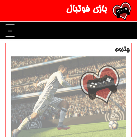
بازی فوتبال
منو
چتروم