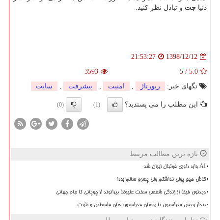
دنیا
چت
و تبادل نظر کنید
.
1398/12/12
21:53:27
3593
5
/
5.0
تگهای خبر:
رپورتاژ
,
امنیت
,
پیشرفت
,
سایت
این مطلب را می پسندید؟
(0)
(1)
تازه ترین مطالب مرتبط
AI وارد داوری فوتبال ایران شد
کاش هیچ پولی نداشتم ولی پسرم سالم بود!
ویدئوی فیفا از زندگی شخصی سخت علیرضا بیرانوند از چوپانی تا جام جهانی
دیدار رییس فدراسیون با روسای فدراسیون های فلسطین و بلژیک