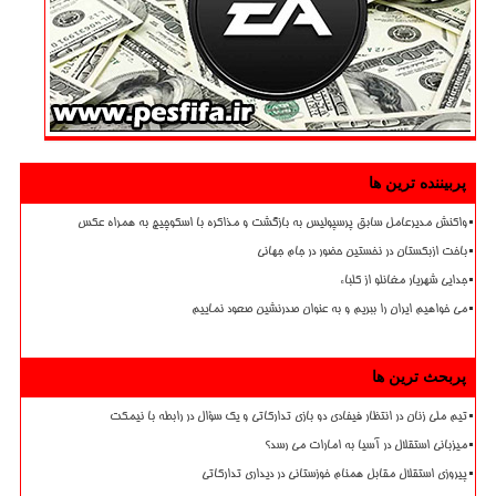
پربیننده ترین ها
واکنش مدیرعامل سابق پرسپولیس به بازگشت و مذاکره با اسکوچیچ به همراه عکس
باخت ازبکستان در نخستین حضور در جام جهانی
جدایی شهریار مغانلو از کلباء
می خواهیم ایران را ببریم و به عنوان صدرنشین صعود نماییم
پربحث ترین ها
تیم ملی زنان در انتظار فیفادی دو بازی تدارکاتی و یک سؤال در رابطه با نیمکت
میزبانی استقلال در آسیا به امارات می رسد؟
پیروزی استقلال مقابل همنام خوزستانی در دیداری تدارکاتی