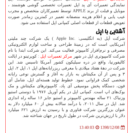
نمایندگی تعمیرات آی پد اپل تعمیرات تخصصی گوشی هوشمند ،
موبایل و فبلت از برند
APPLE
توسط تعمیرکاران متخصص و مجرب
عیب یابی و اعلام هزینه منصفانه تعمیر در کمترین زماندر صورت
تعویض قطعات از قطعات اصلی کمپانی اپل استفاده می شود.
آشنایی با اپل
شرکت اَپل (به انگلیسی:
.Apple Inc
) یک شرکت چند ملیتی
آمریکایی است که در زمینهٔ طراحی و ساخت لوازم الکترونیکی
مصرفی و نرم‌افزار کامپیوتر فعالیت می‌کند. این شرکت ابتدا با نام
شرکت کامپیوتری اپل در شهر
مرکز تعمیرات اپل
:
کوپرتینو در ایالت
کالیفورنیا، واقع در دره سیلیکون کشور آمریکا تاسیس شد. این
شرکت در دهه‌ٔ هفتاد میلادی با معرفی ریزرایانه‌های اپل
۱
، اپل
۲
، اپل
۳
و پس از آن مکینتاش به بازار به آغاز و گسترش نوعی رایانه
شخصی کمک فراوانی نمود. خطوط تولید هسته‌ای اپل، شامل آی
فون، دستگاه پخش موسیقی آی پاد، کامپیوترهای مکینتاش و مک
بوک‌های اپ است. کمپانی اپل در یکم آوریل
۱۹۷۶
با دوستی استیو
وزنیاک
۲۱
ساله مهندس کامپیوتر و استیو جابز
۱۶
ساله راه اندازی
شد. اپل در سال
۲۰۱۱
، با درآمد سالانه بیش از
۶۰
میلیارد دلار به
عنوان بزرگترین شرکت فناوری و با رسیدن به ارزش
۶۲۱
میلیارد
دلار با ارزش‌ترین شرکت در طول تاریخ در جهان شناخته شد
.
1398/12/08
13:40:03