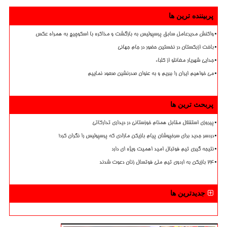
پربیننده ترین ها
واکنش مدیرعامل سابق پرسپولیس به بازگشت و مذاکره با اسکوچیچ به همراه عکس
باخت ازبکستان در نخستین حضور در جام جهانی
جدایی شهریار مغانلو از کلباء
می خواهیم ایران را ببریم و به عنوان صدرنشین صعود نماییم
پربحث ترین ها
پیروزی استقلال مقابل همنام خوزستانی در دیداری تدارکاتی
دردسر جدید برای سرخپوشان پیام بازیکن مازادی که پرسپولیس را نگران کرد!
نتیجه گیری تیم فوتبال امید اهمیت ویژه ای دارد
۲۴ بازیکن به اردوی تیم ملی فوتسال زنان دعوت شدند
جدیدترین ها