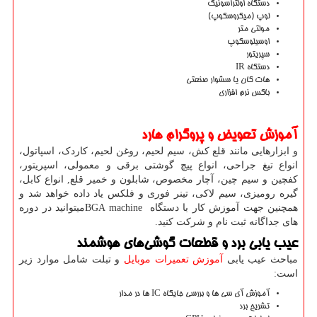
دستگاه اولتراسونیک
لوپ (میکروسکوپ)
مولتی متر
اوسیلوسکوپ
سپریتور
دستگاه IR
هات گان یا سشوار صنعتی
باکس نرم افزاری
آموزش تعویض و پروگرام هارد
و ابزارهایی مانند قلع کش، سیم لحیم، روغن لحیم، کاردک، اسپاتول،
انواع تیغ جراحی، انواع پیچ گوشتی برقی و معمولی، اسپریتور،
کفچین و سیم چین، آچار مخصوص، شابلون و خمیر قلع, انواع کابل،
گیره رومیزی، سیم لاکی، تینر فوری و فلکس یاد داده خواهد شد و
همچنین جهت آموزش کار با دستگاه
BGA machine
میتوانید در دوره
های جداگانه ثبت نام و شرکت کنید.
عیب یابی برد و قطعات گوشی‌های هوشمند
مباحث عیب یابی
آموزش تعمیرات موبایل
و تبلت شامل موارد زیر
است:
آموزش آی سی ها و بررسی جایگاه IC ها در مدار
تشریح برد