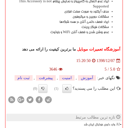
ایراد عدم اتصال به کامپیوتر و نمایش پیغام This Accessory is not
Supported
حذف آیکلود به صورت سخت افزاری
مشکلات دوربین و میکروفون
ایراد ضعف دائمی آنتن در همه شبکه‌ها
مشکلات فینگر پرینت
عدم روشن شدن و ضعف آنتن WiFi و بلوتوث
آموزشگاه تعمیرات موبایل
ما برترین کیفیت را ارائه می دهد
1398/12/07
15:20:50
3646
5
/
5.0
تگهای خبر:
آموزش
,
امنیت
,
پیشرفت
,
ثبت نام
این مطلب را می پسندید؟
(0)
(1)
تازه ترین مطالب مرتبط
AI وارد داوری فوتبال ایران شد