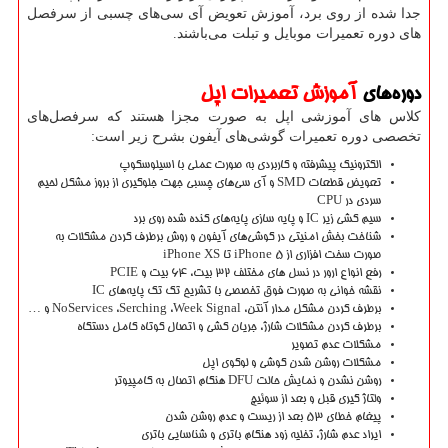
جدا شده از روی برد، آموزش تعویض آی سی‌های چسبی از سرفصل
های دوره تعمیرات موبایل و تبلت می‌باشند.
دوره‌های
آموزش تعمیرات اپل
کلاس های آموزشی اپل به صورت مجزا هستند که سرفصل‌های
تخصصی دوره تعمیرات گوشی‌های آیفون بشرح زیر است:
الکترونیک پیشرفته و کاربردی به صورت عملی با اسیلوسکوپ
تعویض قطعات SMD و آی سی‌های چسبی جهت جلوگیری از بروز مشکل لحیم
سردی در CPU
سیم کشی زیر IC و پایه سازی پایه‌های کنده شده روی برد
شناخت بخش امنیتی در گوشی‌های آیفون و روش برطرف کردن مشکلات به
صورت سخت افزاری از iPhone 5 تا iPhone XS
رفع انواع ارور در نسل های مختلف 32 بیت، 64 بیت و PCIE
نقشه خوانی به صورت فوق تخصصی با تشریح تک تک پایه‌های IC
برطرف کردن مشکل مدار آنتن، NoServices ،Serching ،Week Signal و …
برطرف کردن مشکلات شارژ، جریان کشی و اتصال کوتاه کامل دستگاه
مشکلات عدم تصویر
مشکلات روشن شدن گوشی و لوگوی اپل
روشن نشدن و نمایش حالت DFU هنگام اتصال به کامپیوتر
ولتاژ گیری قبل و بعد از سوئیچ
پیغام خطای 53 بعد از ریست و عدم روشن شدن
ایراد عدم شارژ، تخلیه زود هنگام باتری و شناسایی باتری