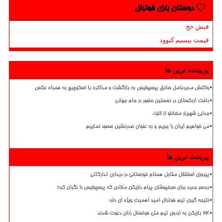
دوستان بازی فوتبال
فیش حج
قیمت بیسیم کنوود
پربیننده ترین ها
واکنش مدیرعامل سابق پرسپولیس به بازگشت و مذاکره با اسکوچیچ به همراه عکس
باخت ازبکستان در نخستین حضور در جام جهانی
جدایی شهریار مغانلو از کلباء
می خواهیم ایران را ببریم و به عنوان صدرنشین صعود نماییم
پربحث ترین ها
پیروزی استقلال مقابل همنام خوزستانی در دیداری تدارکاتی
دردسر جدید برای سرخپوشان پیام بازیکن مازادی که پرسپولیس را نگران کرد!
نتیجه گیری تیم فوتبال امید اهمیت ویژه ای دارد
۲۴ بازیکن به اردوی تیم ملی فوتسال زنان دعوت شدند