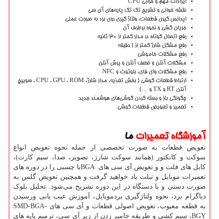
ایرادات مهم و خرابی CPU
نقشه خوانی و تشریح تک تک پایه‌های آی سی‌
اپدانس گیری قطعات، ولتاژ گیری روی برد به صورت عملی
جریان کشی و نحوه برطرف آن
رفع اتصال کوتاه در مدار کمتر از 30 ثانیه
رفع مشکل شارژ کمتر از 1 دقیقه
رفع مشکلات خاموشی
مشکلات آنتن و ضعف آنتن و پرش آنتن
رفع مشکلات وای فای، بلوتوث و NFC
ارتباط قطعات گوشی ( بخش تغذیه، مدار شارژ، CPU ، GPU ، ROM ، سوییچ
آنتن RT و TX و …)
چگونگی باز و بسته کردن گوشی‌های هوشمند جدید
تعمیر و تعویض قطعات گوشی
آموزشگاه تعمیرات
ما
تعویض قطعات به صورت تخصصی از جمله نحوه تعویض انواع
سوکت و کانکتور (همانند سوکت شارژ، تصویر، صدا، سیم کارت)،
کابل های فلت و و تعویض آی سی های
BGA
یا چسبی را در دوره های
تعمیرات موبایل و تبلت یاد خواهید گرفت و همچنین تعویض گلس به
صورت دستی و با دستگاه در این دوره تشریح می‌شود. تحلیل بلوک
دیاگرام برد، نحوه ولتاژگیری بردموبایل، آموزش عیب یابی ورسیدن
به قطعه معیوب، تعویض اصولی قطعات و آی سی های
SMD-BGA-
BGY
، سیم کشی و طریقه جامپر زدن از زیر آی سی، ترمیم پایه های