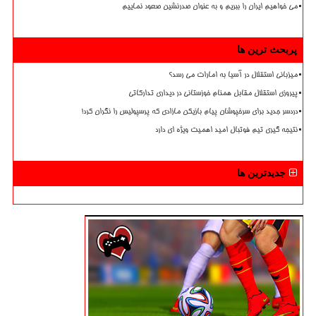
می خواهیم ایران را ببریم و به عنوان صدرنشین صعود نماییم
پربحث ترین ها
میزبانی استقلال در آسیا به امارات می رسد؟
پیروزی استقلال مقابل همنام خوزستانی در دیداری تدارکاتی
دردسر جدید برای سرخپوشان پیام بازیکن مازادی که پرسپولیس را نگران کرد!
نتیجه گیری تیم فوتبال امید اهمیت ویژه ای دارد
جدیدترین ها