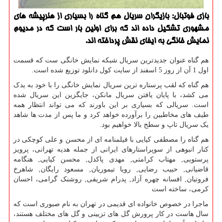
بازی فوتبال: بازیگران سریال هم گناه را بسیاری از هنرپیشه های
مشهوری تشكیل داده اند كه برای اولین بار است كه در مدیوم
نمایش خانگی به ایفای نقش پرداخته اند.
هم گناه عنوان جدیدترین سریال شبکه نمایش خانگی ست که قسمت
اول 1 آن از روز 5 اسفند از سایت کول دانلود توزیع شده است.
هم گناه که لقب پرستاره ترین سریال نمایش خانگی را با خود به یدک
می کشد، با پایان یافتن سریال مانکن، جایگزین این سریال شده
است. سریالی که بسیاری بر این باورند که می تواند انتظار همه
طیف های مخاطبین را برآورده خواهد کرد و ما پس از مدت ها شاهد
یک سریال تاپ و سطح بالا خواهیم بود.
هم گناه را مصطفی کیایی با فیلمنامه ای از محسن و علی کوچکی در
کنار انبوهی از سوپراستارهای ایرانی از جمله هدیه تهرانی، پرویز
پرستویی, مهتاب کرامتی, مهدی پاکدل, محسن کیایی, هنگامه
قاضیانی, حبیب رضایی, رویا تیموریان, مسعود رایگان, شاهرخ
فروتیان, افسانه چهره آزاد, پدرام شریفی, روشنک گرامی، احسان
کرمی، ساخته است
ماجرا در خصوص خانواده ای قدیمی در تهران به نام صبوری است که
سال هاست در کار پرورش گل های تزیینی و گل های مختلف هستند،