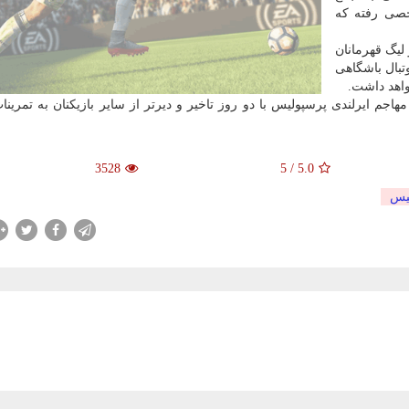
صی رفته كه
ر و لیگ قهرمانان
وتبال باشگاهی
واهد داشت.
جم ایرلندی پرسپولیس با دو روز تاخیر و دیرتر از سایر بازیكنان به تمرینا
3528
5
/
5.0
یس