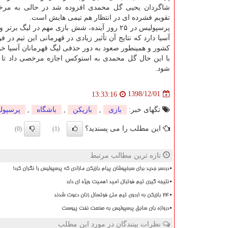
شاگردان یحیی گل محمدی افزوده شد در حالی به مرخ
تقویم فشرده ای در انتظار هم تیمی هایش است.
پرسپولیس در ۲۵ روز آینده، شش بازی مهم در لیگ برت
آسیا دارد كه نتایج آن تأثیر زیادی در قهرمانی این تیم در ف
كشور و همینطور صعود به دور حذفی لیگ قهرمانان آسیا خ
با این حال گل محمدی به استوكس اجازه مرخصی داد تا مها
شود.
1398/12/01
13:33:16
تگهای خبر:
بازی
,
بازیكن
,
باشگاه
,
پرسپول
این مطلب را می پسندید؟
(0)
(1)
تازه ترین مطالب مرتبط
دردسر جدید برای سرخپوشان پیام بازیکن مازادی که پرسپولیس را نگران کرد!
نتیجه گیری تیم فوتبال امید اهمیت ویژه ای دارد
۲۴ بازیکن به اردوی تیم ملی فوتسال زنان دعوت شدند
دروازه بان سابق پرسپولیس به صنعت نفت پیوست
نظرات بینندگان در مورد این مطلب