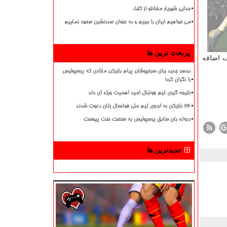
جدایی شهریار مغانلو از کلباء
می خواهیم ایران را ببریم و به عنوان صدرنشین صعود نماییم
پربحث ترین ها
ت اضافه
دردسر جدید برای سرخپوشان پیام بازیکن مازادی که پرسپولیس
را نگران کرد!
نتیجه گیری تیم فوتبال امید اهمیت ویژه ای دارد
۲۴ بازیکن به اردوی تیم ملی فوتسال زنان دعوت شدند
دروازه بان سابق پرسپولیس به صنعت نفت پیوست
جدیدترین ها