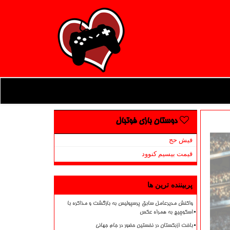
دوستان بازی فوتبال
فیش حج
قیمت بیسیم کنوود
پربیننده ترین ها
واکنش مدیرعامل سابق پرسپولیس به بازگشت و مذاکره با
اسکوچیچ به همراه عکس
باخت ازبکستان در نخستین حضور در جام جهانی