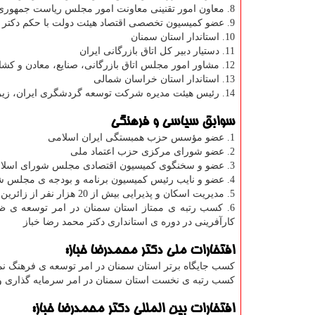
8. معاون امور تقنینی معاونت امور مجلس ریاست جمهوری
9. عضو کمیسیون تخصصی اقتصاد هیئت دولت با حکم دکتر علی طیب نیا، وزیر امور اقتصادی و دارایی وقت
10. استاندار استان سمنان
11. دستیار دبیر کل اتاق بازرگانی ایران
12. مشاور امور مجلس اتاق بازرگانی، صنایع، معادن و کشاورزی ایران
13. استاندار استان خراسان شمالی
14. رئیس هیئت مدیره شرکت توسعه گردشگری ایران، زیر مجموعه سازمان میراث فرهنگی و گردشگری كشور
سوابق سیاسی و فرهنگی
1. عضو مؤسس حزب همبستگی ایران اسلامی
2. عضو شورای مرکزی حزب اعتماد ملی
3. عضو و سخنگوی کمیسیون اقتصادی مجلس شورای اسلامی به مدت 12 سال
4. عضو و نایب رئیس کمیسیون برنامه و بودجه ی مجلس شورای اسلامی به مدت 4 سال
5. مدیریت اسکان و پذیرایی بیش از 20 هزار نفر از زائرین اربعین حسینی در نجف اشرف و کربلای معلی در کسوت استاندار سمنان در سال 1395
6. کسب رتبه ی ممتاز استان سمنان در امر توسعه ی ظر
کارآفرینی در دوره ی استانداری دکتر محمد رضا خباز
افتخارات ملی دکتر محمدرضا خباز:
كسب جایگاه برتر استان سمنان در امر توسعه ی فرهنگ نما
كسب رتبه ی نخست استان سمنان در امر سرمایه گذاری و 
افتخارات بین المللی دکتر محمدرضا خباز: