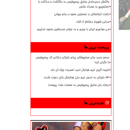
واکنش مدیرعامل سابق پرسپولیس به بازگشت و مذاکره با
اسکوچیچ به همراه عکس
باخت ازبکستان در نخستین حضور در جام جهانی
جدایی شهریار مغانلو از کلباء
می خواهیم ایران را ببریم و به عنوان صدرنشین صعود نماییم
پربحث ترین ها
دردسر جدید برای سرخپوشان پیام بازیکن مازادی که پرسپولیس
را نگران کرد!
نتیجه گیری تیم فوتبال امید اهمیت ویژه ای دارد
۲۴ بازیکن به اردوی تیم ملی فوتسال زنان دعوت شدند
دروازه بان سابق پرسپولیس به صنعت نفت پیوست
جدیدترین ها