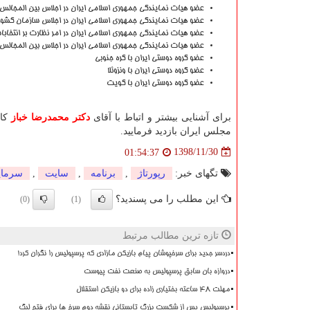
عضو هیات نمایندگی جمهوری اسلامی ایران در اجلاس بین المجالس 
عضو هیات نمایندگی جمهوری اسلامی ایران در اجلاس سازمان كشو
عضو هیات نمایندگی جمهوری اسلامی ایران در امر نظارت بر انتخابا
عضو هیات نمایندگی جمهوری اسلامی ایران در اجلاس بین المجالس
عضو گروه دوستی ایران با كره جنوبی
عضو گروه دوستی ایران با ونزوئلا
عضو گروه دوستی ایران با كویت
برای آشنایی بیشتر و اتباط با آقای
دکتر محمدرضا خباز
کان
مجلس ایران بازدید فرمایید.
1398/11/30
01:54:37
تگهای خبر:
رپورتاژ
,
برنامه
,
سایت
,
سرمای
این مطلب را می پسندید؟
(0)
(1)
تازه ترین مطالب مرتبط
دردسر جدید برای سرخپوشان پیام بازیکن مازادی که پرسپولیس را نگران کرد!
دروازه بان سابق پرسپولیس به صنعت نفت پیوست
مهلت 48 ساعته بختیاری زاده برای دو بازیکن استقلال
پرسپولیس پس از شکست بزرگ تابستانی نقشه دوم سرخ ها برای فتح لیگ