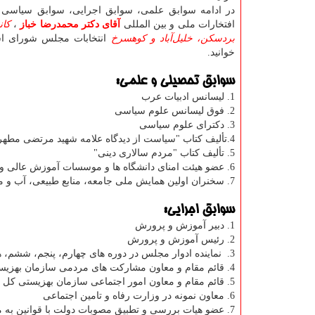
در ادامه سوابق علمی، سوابق اجرایی، سوابق سیاسی 
افتخارات ملی و بین المللی
آقای دکتر محمدرضا خباز
،
کان
بردسکن، خلیل‌آباد و کوهسرخ
انتخابات مجلس شورای اس
خوانید.
سوابق تحصیلی و علمی:
1. لیسانس ادبیات عرب
2. فوق لیسانس علوم سیاسی
3. دکترای علوم سیاسی
4.تألیف کتاب "سیاست از دیدگاه علامه شهید مرتضی مطهری"
5. تألیف کتاب "مردم سالاری دینی"
6. عضو هیئت امنای دانشگاه ها و موسسات آموزش عالی و پژوهش منطقه البرز جنوبی
7. سخنران اولین همایش ملی جامعه، منابع طبیعی، آب و محیط زیست؛ چالش ها و راهکارها
سوابق اجرایی:
1. دبیر آموزش و پرورش
2. رئیس آموزش و پرورش
3. نماینده ادوار مجلس در دوره های چهارم، پنجم، ششم، هشتم
4. قائم مقام و معاون مشاركت های مردمی سازمان بهزیستی كل كشور
5. قائم مقام و معاون امور اجتماعی سازمان بهزیستی کل کشور
6. معاون نمونه در وزارت رفاه و تامین اجتماعی
7. عضو هیات بررسی و تطبیق مصوبات دولت با قوانین به مدت 8 سال