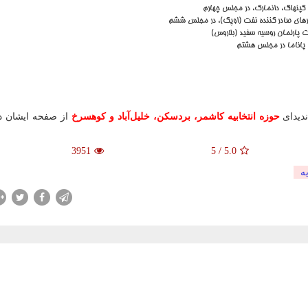
كپنهاگ، دانمارك، در مجلس چهارم
رهای صادر كننده نفت (اوپك)، در مجلس ششم
ت پارلمان روسیه سفید (بلاروس)
 پاناما در مجلس هشتم
دیدای
حوزه انتخابیه کاشمر، بردسکن، خلیل‌آباد و کوهسرخ
از صفحه ایشان د
3951
5
/
5.0
ه