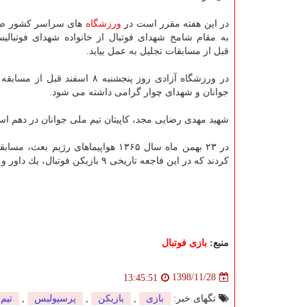
در این هفته مقرر است در
ورزشگاه
های سراسر كشور ضم
به مقام شامخ شهدای فوتبال از خانواده شهدای فوتبالی
قبل از مسابقات تجلیل به عمل بیاید.
در ورزشگاه آزادی روز پنجشنب
جوانان و شهدای چوار گرامی داشته می شود.
شهید مهدی رضایی مجد، كاپیتان تیم ملی جوانان در دهم اسفند ماه سال ۶۵ در عملیات كربلای پنج در
در ۲۳ بهمن ماه سال ۱۳۶۵ هواپیماهای
كردند كه در این فاجعه تاریخی ۹ بازیكن فوتبال، یك داور و پنج تماشاگر به شهادت رسیده و ده ها نفر به درجه جانبازی نائل شدند.
منبع:
بازی فوتبال
1398/11/28
13:45:51
تگهای خبر:
بازی
,
بازیكن
,
پرسپولیس
,
تیم