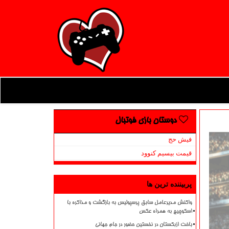
دوستان بازی فوتبال
فیش حج
قیمت بیسیم کنوود
پربیننده ترین ها
واکنش مدیرعامل سابق پرسپولیس به بازگشت و مذاکره با
اسکوچیچ به همراه عکس
باخت ازبکستان در نخستین حضور در جام جهانی