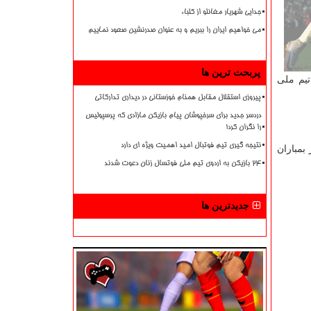
جدایی شهریار مغانلو از کلباء
می خواهیم ایران را ببریم و به عنوان صدرنشین صعود نماییم
پربحث ترین ها
ن تیم ملی
پیروزی استقلال مقابل همنام خوزستانی در دیداری تدارکاتی
دردسر جدید برای سرخپوشان پیام بازیکن مازادی که پرسپولیس
را نگران کرد!
نتیجه گیری تیم فوتبال امید اهمیت ویژه ای دارد
ر بمباران
۲۴ بازیکن به اردوی تیم ملی فوتسال زنان دعوت شدند
جدیدترین ها