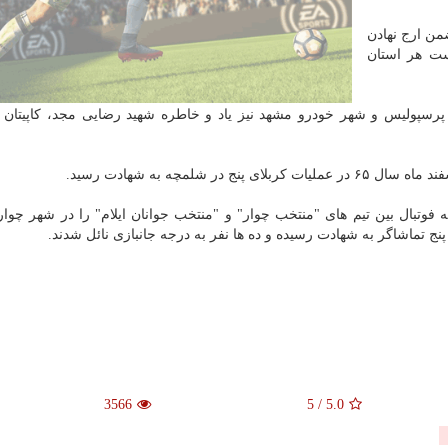
ن ارج نهادن
ست هر استان
ه ۸ اسفند قبل از مسابقه پرسپولیس و شهر خودرو مشهد نیز یاد و خاطره شهید رضایی مجد، كاپیتا
 شلمچه به شهادت رسید.
 رژیم بعث، مسابقه فوتبال بین تیم های "منتخب چوار" و "منتخب جوانان ایلام" را در شهر چوا
3566
5
/
5.0