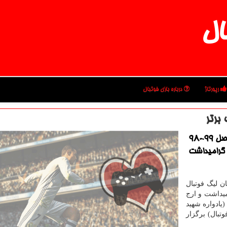
ال
رپورتاژ
درباره بازی فوتبال
برتر
بازی فوتبال: مسابقات هفته بیست و یكم لیگ برتر فصل 99-98
 گرامیداشت
ن لیگ فوتبال
میداشت و ارج
(یادواره شهید
بال) برگزار