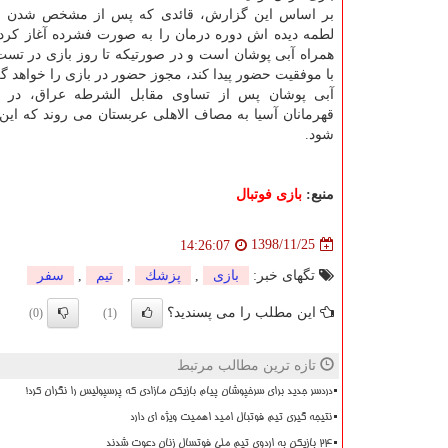
بر اساس این گزارش، قائدی كه پس از مشخص شدن میز
لطمه دیده اش دوره درمان را به صورت فشرده آغاز كرد،
همراه آبی پوشان است و در صورتیكه تا روز بازی در تس
با موفقیت حضور پیدا كند، مجوز حضور در بازی را خواهد گ
آبی پوشان پس از تساوی مقابل الشرطه عراق، در ر
قهرمانان آسیا به مصاف الاهلی عربستان می روند كه این دیدار از ساعت ۱۹ ر
شود.
منبع:
بازی فوتبال
1398/11/25
14:26:07
تگهای خبر:
بازی
,
پزشك
,
تیم
,
سفر
این مطلب را می پسندید؟
(0)
(1)
تازه ترین مطالب مرتبط
دردسر جدید برای سرخپوشان پیام بازیکن مازادی که پرسپولیس را نگران کرد!
نتیجه گیری تیم فوتبال امید اهمیت ویژه ای دارد
۲۴ بازیکن به اردوی تیم ملی فوتسال زنان دعوت شدند