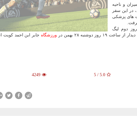
ان و ناحیه
 در این سفر
ت های پزشكی
رفت.
وز دوم لیگ
وز دوشنبه ۲۸ بهمن در
ورزشگاه
جابر ابن احمد كویت ا
4249
5
/
5.0