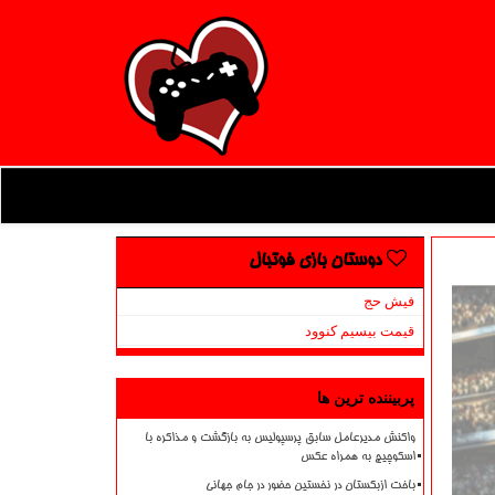
دوستان بازی فوتبال
فیش حج
قیمت بیسیم کنوود
پربیننده ترین ها
واکنش مدیرعامل سابق پرسپولیس به بازگشت و مذاکره با
اسکوچیچ به همراه عکس
باخت ازبکستان در نخستین حضور در جام جهانی