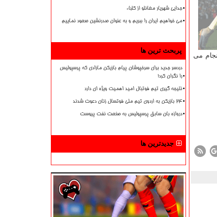
جدایی شهریار مغانلو از کلباء
می خواهیم ایران را ببریم و به عنوان صدرنشین صعود نماییم
پربحث ترین ها
نجام می
دردسر جدید برای سرخپوشان پیام بازیکن مازادی که پرسپولیس
را نگران کرد!
نتیجه گیری تیم فوتبال امید اهمیت ویژه ای دارد
۲۴ بازیکن به اردوی تیم ملی فوتسال زنان دعوت شدند
دروازه بان سابق پرسپولیس به صنعت نفت پیوست
جدیدترین ها