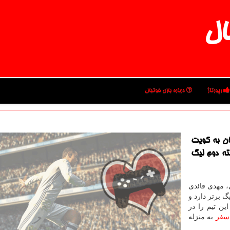
ال
رپورتاژ
درباره بازی فوتبال
ان به كویت
ته دوم لیگ
، مهدی قائدی
گ برتر دارد و
ین تیم را در
سفر
به منزله