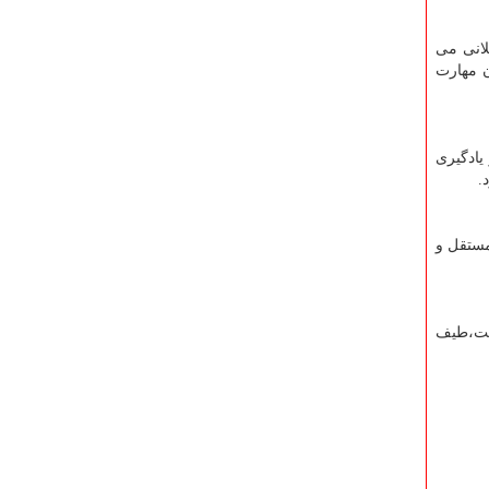
لانی می
ن مهارت
یادگیری
.
مستقل و
کنت،طیف