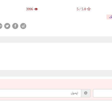
3996
5
/
5.0
ك