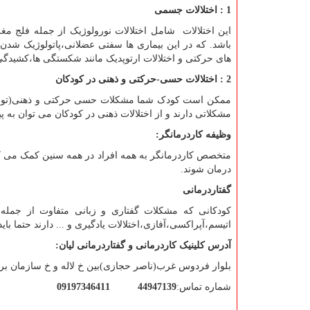
1 : اختلالات جسمی
این اختلالات شامل اختلالات نورولوژیک از جمله فلج 
باشد. که در این بیماری ها سفتی عضلانی،پاتولوژیک شد
های حرکتی و اختلالات ارتوپدیک مانند شکستگی ها،کشیدگی
2 : اختلالات حسی-حرکتی و ذهنی در کودکان
ممکن است کودک شما مشکلات حسی حرکتی و ذهنی(توجه تمر
مشکلاتی دارند و از اختلالات ذهنی در کودکان می توان به 
وظیفه کاردرمانگر:
متخصص کاردرمانگر به همه افراد در همه سنین کمک می کند ت
درمان شوند.
گفتاردرمانی
کودکانی که مشکلات گفتاری و زبانی متفاوت از جمله آ
اتیسم،آپراکسی،آفازی،اختلالات یادگیری و ... دارند حتما ب
آدرس کلینیک کاردرمانی و گفتاردرمانی لیان:
بلوار فردوس غرب(ناصر حجازی)بین خ لاله و خ سازمان برنا
شماره تماس:
44947139
09197346411