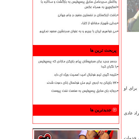
واکنش مدیرعامل سابق پرسپولیس به بازگشت و مذاکره با
اسکوچیچ به همراه عکس
باخت ازبکستان در نخستین حضور در جام جهانی
جدایی شهریار مغانلو از کلباء
می خواهیم ایران را ببریم و به عنوان صدرنشین صعود نماییم
پربحث ترین ها
دردسر جدید برای سرخپوشان پیام بازیکن مازادی که پرسپولیس
را نگران کرد!
نتیجه گیری تیم فوتبال امید اهمیت ویژه ای دارد
۲۴ بازیکن به اردوی تیم ملی فوتسال زنان دعوت شدند
برای او
دروازه بان سابق پرسپولیس به صنعت نفت پیوست
جدیدترین ها
راد عادی
ی خدمات