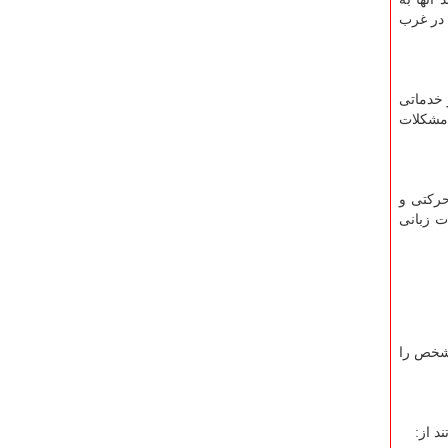
 در غرب
 خدماتی
 مشکلات
رکتی و
ت زبانی
 شخص را
د از: