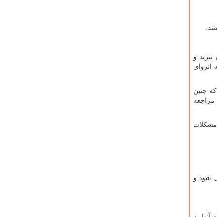
ند.
ببرید و
 انزوای
که چنین
 مراجعه
 مشکلات
ی شود و
آنها به