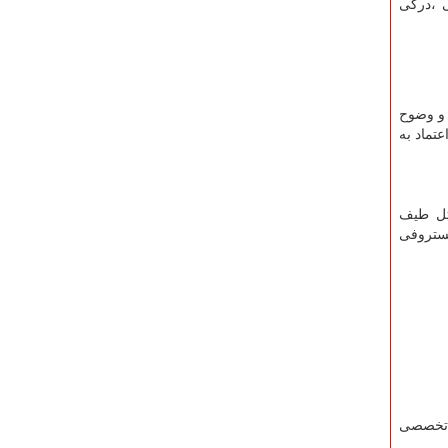
ی ،درکی
 و وضوح
تماد به
ثل طیف
یستروفی
 تخصصی