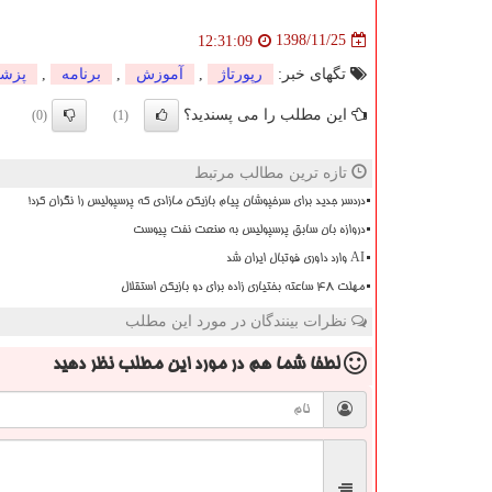
1398/11/25
12:31:09
تگهای خبر:
رپورتاژ
,
آموزش
,
برنامه
,
پزش
این مطلب را می پسندید؟
(0)
(1)
تازه ترین مطالب مرتبط
دردسر جدید برای سرخپوشان پیام بازیکن مازادی که پرسپولیس را نگران کرد!
دروازه بان سابق پرسپولیس به صنعت نفت پیوست
AI وارد داوری فوتبال ایران شد
مهلت 48 ساعته بختیاری زاده برای دو بازیکن استقلال
نظرات بینندگان در مورد این مطلب
لطفا شما هم
در مورد این مطلب
نظر دهید