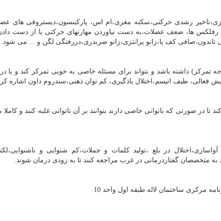
مغزی،تاخیر رشدی حرکتی،سکته مغزی،ام اس، پارکینسون،دیستروفی های عض
ن رفلکس ها، ضعف عضلات،به دست نیاوردن مهارتهای حرکتی یا از دست داد
 تاندون،صافی کف پا،زانو پرانتزی،زانو ضربدری،دررفتگی لگن و ... می شود.
کز) داشته باشد و نتواند برای مسئله خاصی به خوبی تمرکز کند و یا در 
پیش‌ فعالی، طیف اتیسم،اختلال یادگیری، کم توان ذهنی،سندروم داون اشاره کرد
ا در صورتی که ناتوانی خاصی دارند بتوانند بر آن ناتوانی غلبه کنند و کاملا 
واسازی،اختلال در بلع ،تولید کلمات و جملات،کم شنوایی و ناشنوایی،ل
اید به متخصصان گفتاردرمانی در غرب مراجعه کنند تا به زودی درمان شوند.
مه مرکزی ساختمان لاله طبقه اول واحد 10