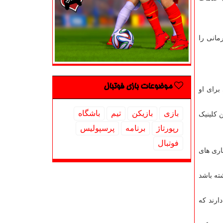
انی را
موضوعات بازی فوتبال
برای او
بازی
بازیكن
تیم
باشگاه
 کلینیک
رپورتاژ
برنامه
پرسپولیس
فوتبال
اری های
ته باشد
ارند که