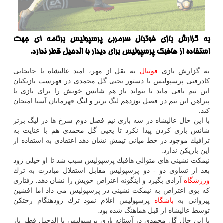
به گزارش بازی فوتبال سرمربی پرسپولیس برنامه ای جهت
استفاده از هافبك پرسپولیس برای دیدار با الدحیل قطر ندارد.
به گزارش بازی
فوتبال
به نقل از مهر، امید عالیشاه با جابجایی
كادرفنی پرسپولیس با دستور یحیی گل محمدی در فهرست بازیكنان
این تیم باقی ماند تا بتواند باز هم شانس خویش را برای بازی با
پیراهن این تیم در فصل نوزدهم لیگ برتر و لیگ قهرمانان آسیا امتحان
كند.
با این حال عالیشاه در سه بازی نیم فصل دوم سرخ ها در لیگ برتر
شانس بازی كردن پیدا نكرد تا یحیی گل محمدی هم با عنایت به
ترافیك موجود در خط میانی تیمش نشان دهد اعتقادی به استفاده از
این بازیكن ندارد.
نیمكت نشینی های متوالی هافبك پرسپولیس سبب شد تا او خیلی زود
بعد از تساوی دو - دو پرسپولیس مقابل استقلال مبادرت به ترك
ورزشگاه
آزادی بگیرد و اینگونه اعتراض خویش را نشان دهد. رفتاری
كه بوی اعتراض به نیمكت نشینی در پرسپولیس می داد اما افشین
پیروانی به
باشگاه
پرسپولیس اعلام نمود ترك زودهنگام رختكن
توسط عالیشاه از قبل هماهنگ شده بود.
با این حال گل محمدی در آستانه بازی پرسپولیس با الدحیل قطر باز