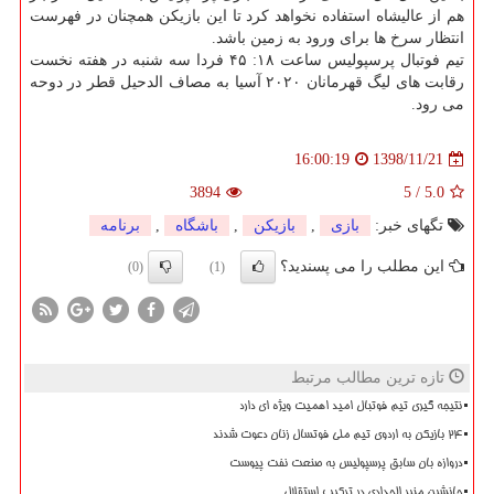
هم از عالیشاه استفاده نخواهد كرد تا این بازیكن همچنان در فهرست
انتظار سرخ ها برای ورود به زمین باشد.
تیم فوتبال پرسپولیس ساعت ۱۸: ۴۵ فردا سه شنبه در هفته نخست
رقابت های لیگ قهرمانان ۲۰۲۰ آسیا به مصاف الدحیل قطر در دوحه
می رود.
1398/11/21
16:00:19
3894
5
/
5.0
تگهای خبر:
بازی
,
بازیكن
,
باشگاه
,
برنامه
این مطلب را می پسندید؟
(0)
(1)
تازه ترین مطالب مرتبط
نتیجه گیری تیم فوتبال امید اهمیت ویژه ای دارد
۲۴ بازیکن به اردوی تیم ملی فوتسال زنان دعوت شدند
دروازه بان سابق پرسپولیس به صنعت نفت پیوست
جانشین منیر الحدادی در ترکیب استقلال