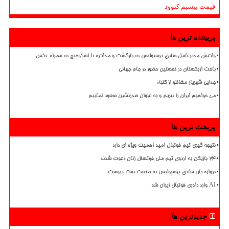
قیمت بیسیم کنوود
پربیننده ترین ها
واکنش مدیرعامل سابق پرسپولیس به بازگشت و مذاکره با اسکوچیچ به همراه عکس
باخت ازبکستان در نخستین حضور در جام جهانی
جدایی شهریار مغانلو از کلباء
می خواهیم ایران را ببریم و به عنوان صدرنشین صعود نماییم
پربحث ترین ها
نتیجه گیری تیم فوتبال امید اهمیت ویژه ای دارد
۲۴ بازیکن به اردوی تیم ملی فوتسال زنان دعوت شدند
دروازه بان سابق پرسپولیس به صنعت نفت پیوست
AI وارد داوری فوتبال ایران شد
جدیدترین ها