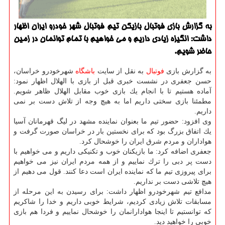
به گزارش بازی فوتبال بازیكن تیم فوتبال شهر خودرو ایران اظهار
داشت: انگیزه زیادی داریم و می خواهیم با تمام توانمان در زمین
حاضر شویم.
به گزارش بازی
فوتبال
به نقل از سایت
باشگاه
شهرخودرو خراسان،
حسن جعفری در نشست خبری قبل از بازی با الهلال اظهار نمود:
آماده هستیم تا با انجام یك بازی خوب مقابل الهلال ظاهر شویم.
مطمئنا بازی سختی داریم اما به هیچ وجه از تلاش دست بر نمی
داریم.
وی افزود: حضور تیم ما بعنوان نماینده مشهد در لیگ قهرمانان آسیا
یك اتفاق بزرگ بود كه برای نخستین بار در خراسان صورت گرفت و
هواداران و مردم شرق ایران را خوشحال كرد.
جعفری اضافه كرد: ما بازیكنان خوب و تكنیكی داریم و می خواهیم با
دست پر دبی را ترك نماییم و از همه مردم ایران نیز می خواهیم
برای پیروزی تیم ما كه نماینده ایران است دعا كنند. قول می دهیم از
هیچ تلاشی دست بر نداریم.
مدافع تیم شهرخودرو اظهار داشت: برای رسیدن به این مرحله از
مسابقات تلاش زیادی كردیم، شرایط خوبی داریم و خدا را شاكریم
كه توانستیم تا اینجا هوادارانمان را خوشحال نماییم و فردا هم بازی
خوبی را خواهید دید.