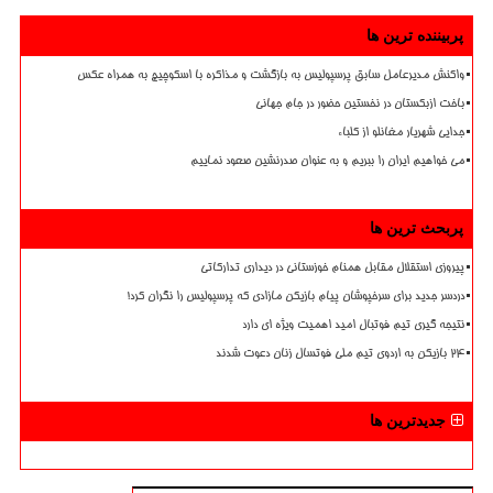
پربیننده ترین ها
واکنش مدیرعامل سابق پرسپولیس به بازگشت و مذاکره با اسکوچیچ به همراه عکس
باخت ازبکستان در نخستین حضور در جام جهانی
جدایی شهریار مغانلو از کلباء
می خواهیم ایران را ببریم و به عنوان صدرنشین صعود نماییم
پربحث ترین ها
پیروزی استقلال مقابل همنام خوزستانی در دیداری تدارکاتی
دردسر جدید برای سرخپوشان پیام بازیکن مازادی که پرسپولیس را نگران کرد!
نتیجه گیری تیم فوتبال امید اهمیت ویژه ای دارد
۲۴ بازیکن به اردوی تیم ملی فوتسال زنان دعوت شدند
جدیدترین ها