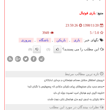
منبع:
بازی فوتبال
1398/11/20
23:59:26
3949
5
/
5.0
تگهای خبر:
بازی
,
بازیكن
,
باشگاه
,
پیروزی
این مطلب را می پسندید؟
(0)
(1)
تازه ترین مطالب مرتبط
پیروزی استقلال مقابل همنام خوزستانی در دیداری تدارکاتی
دردسر جدید برای سرخپوشان پیام بازیکن مازادی که پرسپولیس را نگران کرد!
نتیجه گیری تیم فوتبال امید اهمیت ویژه ای دارد
۲۴ بازیکن به اردوی تیم ملی فوتسال زنان دعوت شدند
نظرات بینندگان در مورد این مطلب