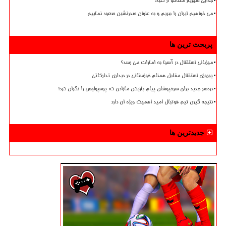
جدایی شهریار مغانلو از کلباء
می خواهیم ایران را ببریم و به عنوان صدرنشین صعود نماییم
پربحث ترین ها
میزبانی استقلال در آسیا به امارات می رسد؟
پیروزی استقلال مقابل همنام خوزستانی در دیداری تدارکاتی
دردسر جدید برای سرخپوشان پیام بازیکن مازادی که پرسپولیس را نگران کرد!
نتیجه گیری تیم فوتبال امید اهمیت ویژه ای دارد
جدیدترین ها