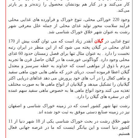
کار می‌کنند و در کنار هم بودنشان محصول را زنده‌تر و پر بارتر
می‌کند.
وجود 220 خوراکی محلی، تنوع خوراک و فرآورده های غذایی محلی
فرآیند سلامت محور تولید غذای محلی از جمله علل معرفی شهر
رشت به عنوان شهر خلاق خوراک شناسی شد.
تنوع غذایی در
گیلان
آنقدر زیاد است که می توان گفت بیش از 170
غذای محلی در گیلان پخته می شود که از این منظر در ایران رتبه
نخست را دارد . به عنوان مثال تنها برای فصل زمستان حدود 60 غذای
محلی وجود دارد. گوناگونی خورشت ها در گیلان حاصل قرن ها تجربه
مردم با ذوق از مواهبی است که خداوند به خطه سرسبز و معتدل
گیلان اعطا فرموده است. دریای خزر که ماهی هایی چون ماهی سفید
و ماهی کفال را در آب های خود پرورش می دهد غذاهای دریایی اکثر
گیلانیان را تشکیل میدهد و گیلانیان از انواع ماهی ها به صورت مختلف
تغذیه می کنند.وجود انواع ماهی ها به خصوص ماهی سفید سهم عمده
ای در سفره های گیلان را دارد.
رشت تنها شهر کشور است که در زمینه خوراک شناسی و اصفهان
نیز در زمینه صنایع دستی موفق به ثبت خود شده اند.
شهر خلاق رشت در بحث خوراک شناسی یکی از 18 شهر دنیا از 11
کشور دنیا است و این بیانگر اینست که ما در عرصه جهانی فعال
هستیم.