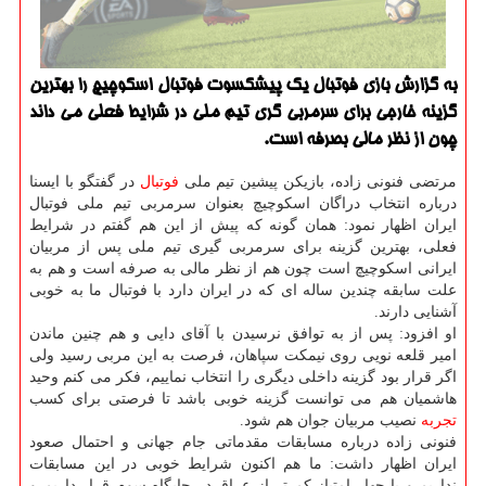
به گزارش بازی فوتبال یك پیشكسوت فوتبال اسكوچیچ را بهترین
گزینه خارجی برای سرمربی گری تیم ملی در شرایط فعلی می داند
چون از نظر مالی بصرفه است.
مرتضی فنونی زاده، بازیكن پیشین تیم ملی
فوتبال
در گفتگو با ایسنا
درباره انتخاب دراگان اسكوچیچ بعنوان سرمربی تیم ملی فوتبال
ایران اظهار نمود: همان گونه كه پیش از این هم گفتم در شرایط
فعلی، بهترین گزینه برای سرمربی گیری تیم ملی پس از مربیان
ایرانی اسكوچیچ است چون هم از نظر مالی به صرفه است و هم به
علت سابقه چندین ساله ای كه در ایران دارد با فوتبال ما به خوبی
آشنایی دارند.
او افزود: پس از به توافق نرسیدن با آقای دایی و هم چنین ماندن
امیر قلعه نویی روی نیمكت سپاهان، فرصت به این مربی رسید ولی
اگر قرار بود گزینه داخلی دیگری را انتخاب نماییم، فكر می كنم وحید
هاشمیان هم می توانست گزینه خوبی باشد تا فرصتی برای كسب
تجربه
نصیب مربیان جوان هم شود.
فنونی زاده درباره مسابقات مقدماتی جام جهانی و احتمال صعود
ایران اظهار داشت: ما هم اكنون شرایط خوبی در این مسابقات
نداریم و با چهار امتیاز كم تر از عراق در جایگاه سوم قرار داریم و