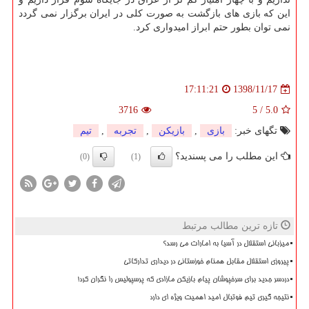
این كه بازی های بازگشت به صورت كلی در ایران برگزار نمی گردد
نمی توان بطور حتم ابراز امیدواری كرد.
1398/11/17
17:11:21
3716
5
/
5.0
تگهای خبر:
بازی
,
بازیكن
,
تجربه
,
تیم
این مطلب را می پسندید؟
(0)
(1)
تازه ترین مطالب مرتبط
میزبانی استقلال در آسیا به امارات می رسد؟
پیروزی استقلال مقابل همنام خوزستانی در دیداری تدارکاتی
دردسر جدید برای سرخپوشان پیام بازیکن مازادی که پرسپولیس را نگران کرد!
نتیجه گیری تیم فوتبال امید اهمیت ویژه ای دارد