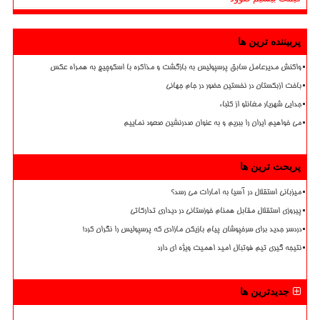
پربیننده ترین ها
واکنش مدیرعامل سابق پرسپولیس به بازگشت و مذاکره با اسکوچیچ به همراه عکس
باخت ازبکستان در نخستین حضور در جام جهانی
جدایی شهریار مغانلو از کلباء
می خواهیم ایران را ببریم و به عنوان صدرنشین صعود نماییم
پربحث ترین ها
میزبانی استقلال در آسیا به امارات می رسد؟
پیروزی استقلال مقابل همنام خوزستانی در دیداری تدارکاتی
دردسر جدید برای سرخپوشان پیام بازیکن مازادی که پرسپولیس را نگران کرد!
نتیجه گیری تیم فوتبال امید اهمیت ویژه ای دارد
جدیدترین ها