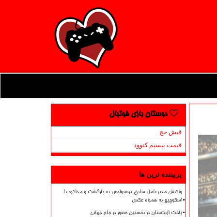
دوستان بازی فوتبال
فیش حج
قیمت بیسیم کنوود
پربیننده ترین ها
واکنش مدیرعامل سابق پرسپولیس به بازگشت و مذاکره با
اسکوچیچ به همراه عکس
باخت ازبکستان در نخستین حضور در جام جهانی