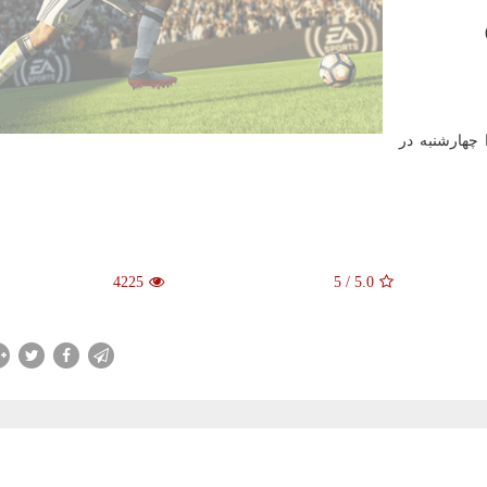
زستان و شهرخودرو از ساعت ۱۶ فردا چهارشنبه در
4225
5
/
5.0