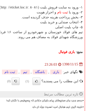
۱- ورود به سایت فروش بلیت (http: //eticket.ksc.ir: ۸۰۸۱)
۲- ورود یا
ثبت نام
و احراز هویت
۳- بخش پرداخت هزینه حذف گردیده است.
۴- انتخاب صندلی و خرید بلیت
۵- چاپ بلیت اصلی
تیم های فولاد خو
ورزشگاه شهدای فولاد به مصاف هم می روند.
منبع:
بازی فوتبال
1398/11/15
23:26:03
تگهای خبر:
بازی
,
باشگاه
,
تیم
,
ثبت نام
این مطلب را می پسندید؟
(0)
(1)
تازه ترین مطالب مرتبط
دردسر جدید برای سرخپوشان پیام بازیکن مازادی که پرسپولیس را نگران کرد!
نتیجه گیری تیم فوتبال امید اهمیت ویژه ای دارد