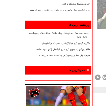
جدایی شهریار مغانلو از کلباء
می خواهیم ایران را ببریم و به عنوان صدرنشین صعود نماییم
پربحث ترین ها
دردسر جدید برای سرخپوشان پیام بازیکن مازادی که پرسپولیس
را نگران کرد!
نتیجه گیری تیم فوتبال امید اهمیت ویژه ای دارد
۲۴ بازیکن به اردوی تیم ملی فوتسال زنان دعوت شدند
دروازه بان سابق پرسپولیس به صنعت نفت پیوست
جدیدترین ها