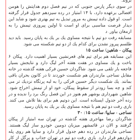
بروند.
در سوی دیگر پارس جنوبی كه در نیم فصل دوم هدایتش را هومن
افضالی برعهده دارد، با ۱۴ امتیاز در رده سیزدهم جدول قرار گرفته
است. او قول داده تیمش به مرور تبدیل به تیم بهتری شود و شاید این
دیدار فرصت مناسبی برای او است تا اولین پیروزی تیمش را به
ارمغان بیاور. د
مسابقه رفت دو تیم با نتیجه مساوی یك بر یك به پایان رسید. باید دید
طلسم پیروز نشدن برای كدام یك از دو تیم شكسته می شود.
پیكان - شاهین/ ساعت ۱۵
این مسابقه هم برای تیم های قعرنشین بسیار اهمیت دارد. پیكان ۶
باخت و یك مساوی در هفت هفته آخر لیگ دارد و نتایجش بسیار
فاجعه بار تلقی می شود. شاگردان حسین فركی هفته گذشته در خانه
مقابل نساجی مازندران هم شكست خوردند تا در كانون بحران باقی
بمانند. یك شكست دیگر حسین فركی را به لبه پرتگاه نزدیك تر می
كند و چه بسا زودتر از سقوط پیبكان، خود او از تیمش اخراج شود.
شاهین شهرداری بوشهر هم هنوز در این فصل رنگ برد را ندیده و در
رده آخر جدول ایستاده است. این دوتیم هم برای بقا تلاش می كنند.
بازی رفت دو تیم هم با نتیجه مساوی یك بر یك به پایان رسید.
نساجی - سایپا/ ساعت ۱۵: ۳۰
شاگردان رضا مهاجری هفته گذشته در تهران سه امتیاز از پیكان
گرفتند و الان در قائمشهر میزبان دومین خودرو ساز لیگ هستند.
نساجی مازندران در رده دهم جدول قرار دارد و سایپا هم روی پله
دوازدهم قرار دارد. بازی رفت دو تیم در تهران جذاب و پرگل از كار