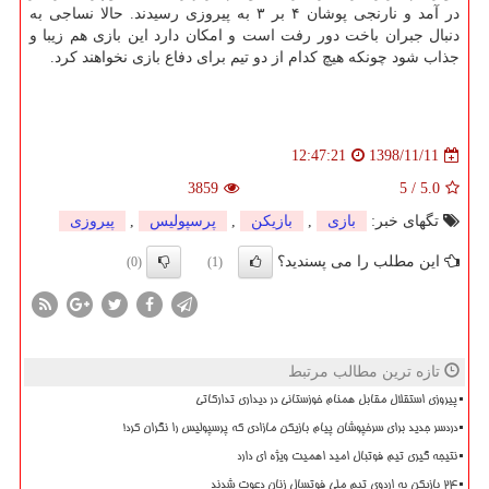
در آمد و نارنجی پوشان ۴ بر ۳ به پیروزی رسیدند. حالا نساجی به
دنبال جبران باخت دور رفت است و امكان دارد این بازی هم زیبا و
جذاب شود چونكه هیچ كدام از دو تیم برای دفاع بازی نخواهند كرد.
1398/11/11
12:47:21
3859
5
/
5.0
تگهای خبر:
بازی
,
بازیكن
,
پرسپولیس
,
پیروزی
این مطلب را می پسندید؟
(0)
(1)
تازه ترین مطالب مرتبط
پیروزی استقلال مقابل همنام خوزستانی در دیداری تدارکاتی
دردسر جدید برای سرخپوشان پیام بازیکن مازادی که پرسپولیس را نگران کرد!
نتیجه گیری تیم فوتبال امید اهمیت ویژه ای دارد
۲۴ بازیکن به اردوی تیم ملی فوتسال زنان دعوت شدند