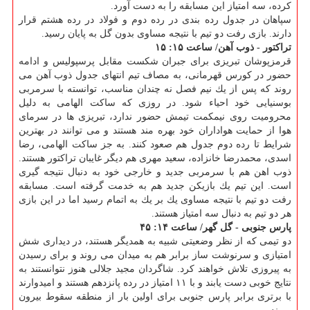
كرده، سه امتیاز این مسابقه را به دست آورد.
سپاهان در جدول رده بندی در رده دوم و فولاد در رده هشتم قرار
دارند. بازی رفت دو تیم با نتیجه مساوی بدون گل به پایان رسید.
تراكتور - ذوب آهن/ ساعت ۱۵: ۱۵
قرمزپوشان تبریزی برای جبران شكست مقابل پرسپولیس و ادامه
حضور در كورس قهرمانی، به مصاف تیم انتهای جدول ذوب آهن می
روند كه پس از یك نیم فصل نه چندان مناسب، توانسته با سرمربی
بوسنیایی خود احیاء شود. در روزی كه ساكت الهامی به دلیل
محرومیت روی نیمكمت تیمش حضور ندارد، تبریزی ها در سرمای
هوا از حمایت هواداران خود بهره مند هستند و می توانند در بهترین
شرایط تا رده دوم جدول هم صعود كنند. به جز ساكت الهامی، رضا
اسدی، محمدرضا خانزاده، سعید مهری هم دیگر غایبان تراكتور هستند.
ذوب اهن هم با سرمربی جدید و خارجی خود به دنبال نتیجه گیری
است. این تیم یك بازیكن جدید هم به خدمت گرفته است. مسابقه
رفت دو تیم با نتیجه مساوی یك بر یك به اتمام رسید اما در این بازی
هر دو تیم به دنبال سه امتیاز هستند.
پارس جنوبی - گل گهر/ ساعت ۱۴: ۴۵
دو تیمی كه از نظر وضعیتی شبیه به همدیگر هستند، در دیداری شش
امتیازی و سرنوشت ساز برابر هم به میدان می روند و برای رسیدن
به پیروزی تلاش خواهند كرد. شاگردان مجید جلالی هنوز نتوانستند به
نتایج خوبی دست یابند و با ۱۱ امتیاز در رده پانزدهم هستند و امیدوارند
با برتری برابر پارس جنوبی برای اولین بار از منطقه سقوط بیرون