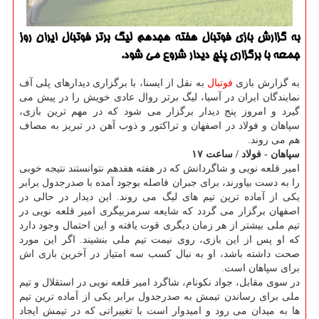
به گزارش بازی فوتبال هفته هجدهم لیگ برتر فوتبال ایران روز
جمعه با برگزاری پنج دیدار شروع می شود.
به گزارش بازی
فوتبال
به نقل از ایسنا، با برگزاری دیدارهای پلی آف
نمایندگان ایران در آسیا، لیگ برتر روال عادی خویش را در پیش می
گیرد و امروز پنج دیدار برگزار می شود كه در مهم ترین بازی،
سپاهان و فولاد در اصفهان و تراكتور و ذوب آهن در تبریز به مصاف
هم می روند.
سپاهان - فولاد / ساعت ۱۷
امیر قلعه نویی و شاگردانش كه در هفته هفدهم نتوانستند نتیجه خوبی
را به دست بیاورند، برای جبران فاصله بوجود آمده با صدرجدول برابر
یكی از آماده ترین تیم های لیگ می روند. این دیدار در حالی در
اصفهان برگزار می گردد كه شایعه سرمربیگری امیر قلعه نویی در
تیم ملی بیشتر از هر زمان دیگری قوت یافته و این احتمال وجود دارد
كه او پس از این بازی، روی نیمت تیم ملی بنشیند. اگر این مورد
صحت داشته باشد، او به نبال كسب سه امتیاز در آخرین بازی اش
برای سپاهان است.
در سوی مقابل، جواد نكونام، شاگرد امیر قلعه نویی در استقلال و تیم
ملی برای رساندن تیمش به صدرجدول برابر یكی از آماده ترین تیم
ها به میدان می رود و امیدوار است با تغییراتی كه در تیمش ایجاد