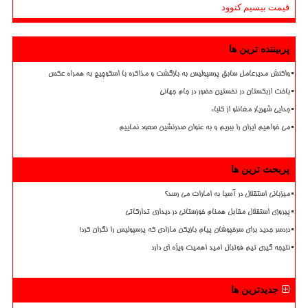
قیمت بیسیم کنوود
پربیننده ترین ها
واکنش مدیرعامل سابق پرسپولیس به بازگشت و مذاکره با اسکوچیچ به همراه عکس
باخت ازبکستان در نخستین حضور در جام جهانی
جدایی شهریار مغانلو از کلباء
می خواهیم ایران را ببریم و به عنوان صدرنشین صعود نماییم
پربحث ترین ها
میزبانی استقلال در آسیا به امارات می رسد؟
پیروزی استقلال مقابل همنام خوزستانی در دیداری تدارکاتی
دردسر جدید برای سرخپوشان پیام بازیکن مازادی که پرسپولیس را نگران کرد!
نتیجه گیری تیم فوتبال امید اهمیت ویژه ای دارد
جدیدترین ها