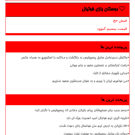
دوستان بازی فوتبال
فیش حج
قیمت بیسیم کنوود
پربیننده ترین ها
واکنش مدیرعامل سابق پرسپولیس به بازگشت و مذاکره با اسکوچیچ به همراه عکس
باخت ازبکستان در نخستین حضور در جام جهانی
جدایی شهریار مغانلو از کلباء
می خواهیم ایران را ببریم و به عنوان صدرنشین صعود نماییم
پربحث ترین ها
دردسر جدید برای سرخپوشان پیام بازیکن مازادی که پرسپولیس را نگران کرد!
نتیجه گیری تیم فوتبال امید اهمیت ویژه ای دارد
۲۴ بازیکن به اردوی تیم ملی فوتسال زنان دعوت شدند
دروازه بان سابق پرسپولیس به صنعت نفت پیوست