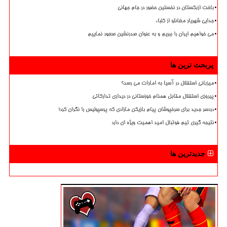
باخت ازبکستان در نخستین حضور در جام جهانی
جدایی شهریار مغانلو از کلباء
می خواهیم ایران را ببریم و به عنوان صدرنشین صعود نماییم
پربحث ترین ها
میزبانی استقلال در آسیا به امارات می رسد؟
پیروزی استقلال مقابل همنام خوزستانی در دیداری تدارکاتی
دردسر جدید برای سرخپوشان پیام بازیکن مازادی که پرسپولیس را نگران کرد!
نتیجه گیری تیم فوتبال امید اهمیت ویژه ای دارد
جدیدترین ها