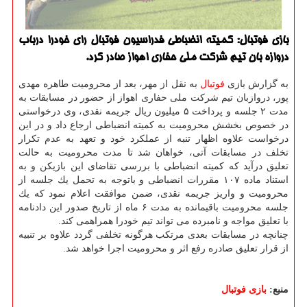
بازی فوتبال: كمیته انضباطی فدراسیون فوتبال رای خودرا درباب
دروازه بان تیم شركت ملی حفاری اهواز صادر كرد.
به گزارش بازی
فوتبال
به نقل از مهر، بعد از محرومیت طاهره مهدی
پور، دروازبان تیم شركت ملی حفاری اهواز از حضور در مسابقات به
مدت ۲ جلسه و پرداخت ۵ میلیون ریال جریمه نقدی، وی درخواستی
در خصوص بخشش محرومیت به كمیته انضباطی ارجاع داد و در این
درخواست علاوه اظهار تنبه از عملكرد خود و تعهد به عدم تكرار
تخلف در مسابقات آتی، خواهان شد تا مدت محرومیت به حالت
تعلیق درآید كه كمیته انضباطی با بررسی تقاضای این بازیكن و به
استناد ماده ۱۰۷ مقررات انضباطی و باتوجه به تحمل یك جلسه از
محرومیت و واریز جریمه نقدی، ضمن موافقت اعلام نمود كه یك
جلسه محرومیت باقیمانده به مدت ۶ ماه از تاریخ صدور این دادنامه
با تعلیق مواجه و نامبرده می تواند تیم خودرا همراهمی كند.
چنانچه در مسابقات بعدی مرتكب هرگونه تخلفی گردد علاوه بر تنبیه
از قرار تعلیق صادره رفع اثر و محرومیت اجرا خواهد شد.
منبع:
بازی فوتبال