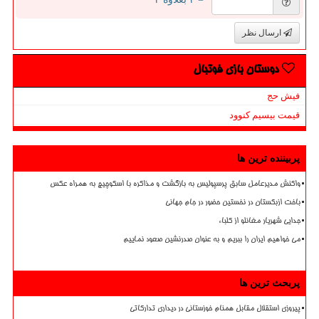
ارسال نظر
دوستان بازی فوتبال
فیش حج
قیمت بیسیم کنوود
پربیننده ترین ها
واکنش مدیرعامل سابق پرسپولیس به بازگشت و مذاکره با اسکوچیچ به همراه عکس
باخت ازبکستان در نخستین حضور در جام جهانی
جدایی شهریار مغانلو از کلباء
می خواهیم ایران را ببریم و به عنوان صدرنشین صعود نماییم
پربحث ترین ها
پیروزی استقلال مقابل همنام خوزستانی در دیداری تدارکاتی