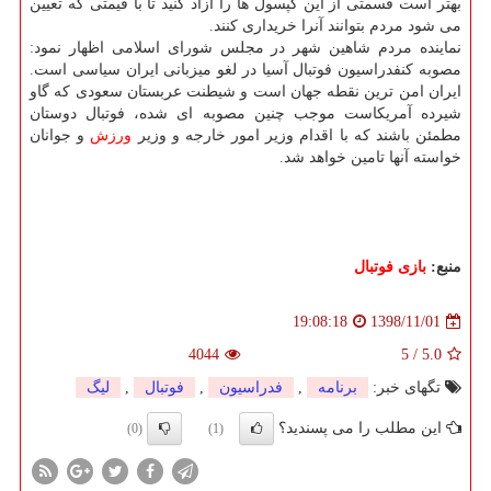
بهتر است قسمتی از این كپسول ها را آزاد كنید تا با قیمتی كه تعیین
می شود مردم بتوانند آنرا خریداری كنند.
نماینده مردم شاهین شهر در مجلس شورای اسلامی اظهار نمود:
مصوبه كنفدراسیون فوتبال آسیا در لغو میزبانی ایران سیاسی است.
ایران امن ترین نقطه جهان است و شیطنت عربستان سعودی كه گاو
شیرده آمریكاست موجب چنین مصوبه ای شده، فوتبال دوستان
مطمئن باشند كه با اقدام وزیر امور خارجه و وزیر
ورزش
و جوانان
خواسته آنها تامین خواهد شد.
منبع:
بازی فوتبال
1398/11/01
19:08:18
4044
5
/
5.0
تگهای خبر:
برنامه
,
فدراسیون
,
فوتبال
,
لیگ
این مطلب را می پسندید؟
(0)
(1)