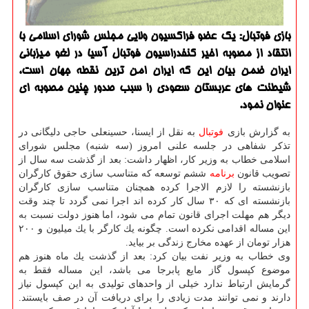
بازی فوتبال: یك عضو فراكسیون ولایی مجلس شورای اسلامی با
انتقاد از مصوبه اخیر كنفدراسیون فوتبال آسیا در لغو میزبانی
ایران ضمن بیان این كه ایران امن ترین نقطه جهان است،
شیطنت های عربستان سعودی را سبب صدور چنین مصوبه ای
عنوان نمود.
به گزارش بازی
فوتبال
به نقل از ایسنا، حسینعلی حاجی دلیگانی در
تذكر شفاهی در جلسه علنی امروز (سه شنبه) مجلس شورای
اسلامی خطاب به وزیر كار، اظهار داشت: بعد از گذشت سه سال از
تصویب قانون
برنامه
ششم توسعه كه متناسب سازی حقوق كارگران
بازنشسته را لازم الاجرا كرده همچنان متناسب سازی كارگران
بازنشسته ای كه ۳۰ سال كار كرده اند اجرا نمی گردد تا چند وقت
دیگر هم مهلت اجرای قانون تمام می شود، اما هنوز دولت نسبت به
این مساله اقدامی نكرده است. چگونه یك كارگر با یك میلیون و ۲۰۰
هزار تومان از عهده مخارج زندگی بر بیاید.
وی خطاب به وزیر نفت بیان كرد: بعد از گذشت یك ماه هنوز هم
موضوع كپسول گاز مایع پابرجا می باشد، این مساله فقط به
گرمایش ارتباط ندارد خیلی از واحدهای تولیدی به این كپسول نیاز
دارند و نمی توانند مدت زیادی را برای دریافت آن در صف بایستند.