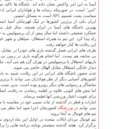
آسیا به این امر واكنش نشان داده اند. باشگاه ها تاكید نم
"امن" است، در صورتیكه رسانه ها و هواداران ایرانی ادعا
سیاست پشت تصمیم AFC است نه مسائل امنیتی.
ایران یكی از برترین كشورها در لیگ قهرمانان آسیا اس
بهترین باشگاه های آسیا در ایران هستند. سال قبل تیم
عملكرد ضعیفی داشتند اما سال پیش از آن پرسپولیس به فی
راه پیدا كرد. این تیم به همراه استقلال، سپاهان و شهر
این رقابت ها كنار خواهند رفت.
بازیهای استقلال یا پرسپولیس در تهران گرد هم می آیند، تب
دیدار خانگی استقلال مقابل الهلال حاضر می شوند.
عدم حضور باشگاه های ایرانی در این رقابت شبیه به باشگ
كشورهای آسیایی دیگر از نظر هواداران می توانند با برتری
تماشاگر و رسوایی های دیگر روبرو بوده است، بدین سبب داشتن یكی ا
اما تنش های كنونی علاوه بر لطمه رساندن به رقابت اص
برای تقویت اعتبار ورزشی آنها لطمه برساند.
امارات و قطر در گذشته از ثبات نسبی خود در مقایسه با سای
نمی توانند در
ورزشگاه
كشورشان اجرا شود اما بنظر می ر
تیم های فوتبال به آنجا نروند.
تیم فوتبال مردان ایالات متحده در اوایل این ماه اردوی
برگزار كرد. هفته گذشته منچستر یونایتد برنامه هایی را بر