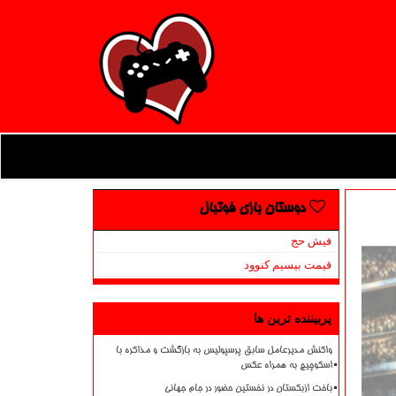
دوستان بازی فوتبال
فیش حج
قیمت بیسیم کنوود
پربیننده ترین ها
واکنش مدیرعامل سابق پرسپولیس به بازگشت و مذاکره با
اسکوچیچ به همراه عکس
باخت ازبکستان در نخستین حضور در جام جهانی