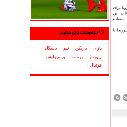
پا برای
ا در این
ان از سال از هوای بی نظیر تمرین در فضای باز قطر بهره مند شوند." امسال، بایرن مونیخ، آژاكس و آیندهوون از امكانات Aspire استفاده
ریدا یا
موضوعات بازی فوتبال
بازی
بازیكن
تیم
باشگاه
رپورتاژ
برنامه
پرسپولیس
فوتبال