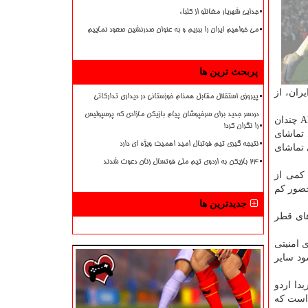
جدایی شهریار مغانلو از کلباء
می خواهیم ایران را ببریم و به عنوان صدرنشین صعود نماییم
پربحث ترین ها
ران، از
پیروزی استقلال مقابل همنام خوزستانی در دیداری تدارکاتی
دردسر جدید برای سرخپوشان پیام بازیکن مازادی که پرسپولیس
طرف های ایرانی فصل گذشته بازی های خودرا در مقابل تیم های عربستان سعودی در خاك بی طرف انجام دادند، بدین سبب حركت AFC چندان
را نگران کرد!
ن رقابت لطمه می زند. وقتی بیشتر از ۴۰، ۰۰۰ نفر برای تماشای
نتیجه گیری تیم فوتبال امید اهمیت ویژه ای دارد
 تماشای
۲۴ بازیکن به اردوی تیم ملی فوتسال زنان دعوت شدند
 كمی از
حضور كم
جدیدترین ها
های قطر
ی امنیتی
ود سایر
دا اردو
 است كه