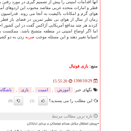
آنها اقدامات امنیتی را پیش از تصمیم گیری در مورد رفتن 
قطر و امارات متحده عربی مقاصد محبوب این اردوهای آموز
هوای گرم و امكانات باكیفیت به آنجا می روند. فدراسیون فو
كردند هر چند مدافع آمریكایی آژاكس گفت در این كشور ا
اما اگر اوضاع امنیتی در منطقه متشنج باشد، ممكنست باشگ
اسپانیا تغییر دهند و این مسئله موجب
ضربه
زدن به دو كشو
منبع:
بازی فوتبال
1398/10/29
15:55:20
تگهای خبر:
آموزش
,
امنیت
,
بازی
,
باشگاه
این مطلب را می پسندید؟
(0)
(1)
تازه ترین مطالب مرتبط
پیروزی استقلال مقابل همنام خوزستانی در دیداری تدارکاتی