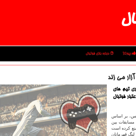
ال
رپورتاژ
درباره بازی فوتبال
آزار می زند
یری تیم های
تبار فوتبال
ربس، بر اساس
 مسابقات بین
نع كرده است
لیگ قهرمانان