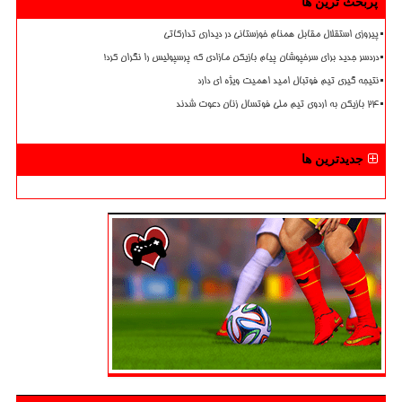
پربحث ترین ها
پیروزی استقلال مقابل همنام خوزستانی در دیداری تدارکاتی
دردسر جدید برای سرخپوشان پیام بازیکن مازادی که پرسپولیس را نگران کرد!
نتیجه گیری تیم فوتبال امید اهمیت ویژه ای دارد
۲۴ بازیکن به اردوی تیم ملی فوتسال زنان دعوت شدند
جدیدترین ها