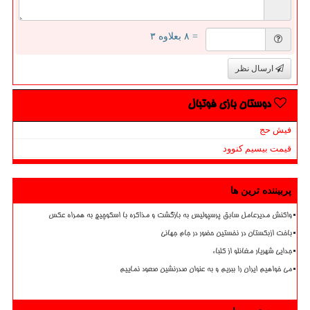
= ۸ بعلاوه ۳
ارسال نظر
دوستان بازی فوتبال
فیش حج
قیمت بیسیم کنوود
پربیننده ترین ها
واکنش مدیرعامل سابق پرسپولیس به بازگشت و مذاکره با اسکوچیچ به همراه عکس
باخت ازبکستان در نخستین حضور در جام جهانی
جدایی شهریار مغانلو از کلباء
می خواهیم ایران را ببریم و به عنوان صدرنشین صعود نماییم