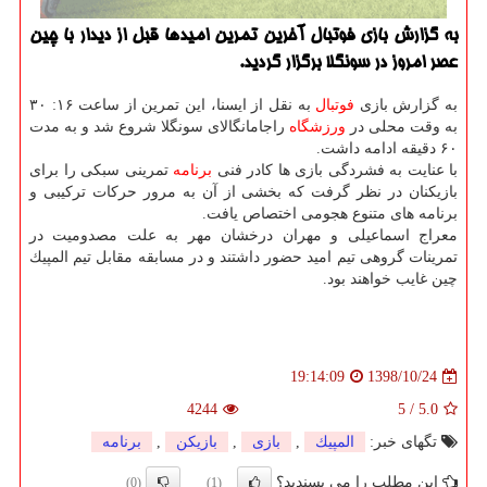
به گزارش بازی فوتبال آخرین تمرین امیدها قبل از دیدار با چین
عصر امروز در سونگلا برگزار گردید.
به گزارش بازی
فوتبال
به نقل از ایسنا، این تمرین از ساعت ۱۶: ۳۰
به وقت محلی در
ورزشگاه
راجامانگالای سونگلا شروع شد و به مدت
۶۰ دقیقه ادامه داشت.
با عنایت به فشردگی بازی ها كادر فنی
برنامه
تمرینی سبكی را برای
بازیكنان در نظر گرفت كه بخشی از آن به مرور حركات تركیبی و
برنامه های متنوع هجومی اختصاص یافت.
معراج اسماعیلی و مهران درخشان مهر به علت مصدومیت در
تمرینات گروهی تیم امید حضور داشتند و در مسابقه مقابل تیم المپیك
چین غایب خواهند بود.
1398/10/24
19:14:09
4244
5
/
5.0
تگهای خبر:
المپیك
,
بازی
,
بازیكن
,
برنامه
این مطلب را می پسندید؟
(0)
(1)