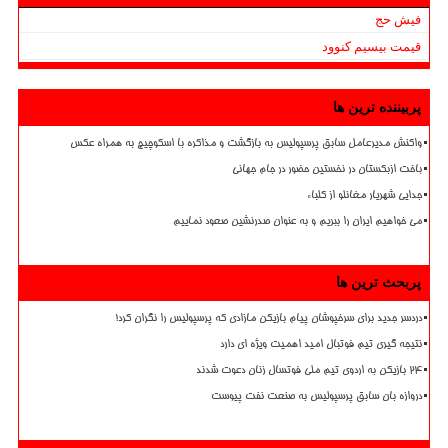
فیش حج
قیمت بیسیم کنوود
پربیننده ترین ها
واکنش مدیرعامل سابق پرسپولیس به بازگشت و مذاکره با اسکوچیچ به همراه عکس
باخت ازبکستان در نخستین حضور در جام جهانی
جدایی شهریار مغانلو از کلباء
می خواهیم ایران را ببریم و به عنوان صدرنشین صعود نماییم
پربحث ترین ها
دردسر جدید برای سرخپوشان پیام بازیکن مازادی که پرسپولیس را نگران کرد!
نتیجه گیری تیم فوتبال امید اهمیت ویژه ای دارد
۲۴ بازیکن به اردوی تیم ملی فوتسال زنان دعوت شدند
دروازه بان سابق پرسپولیس به صنعت نفت پیوست