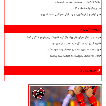
باخت ازبکستان در نخستین حضور در جام جهانی
جدایی شهریار مغانلو از کلباء
می خواهیم ایران را ببریم و به عنوان صدرنشین صعود نماییم
پربحث ترین ها
دردسر جدید برای سرخپوشان پیام بازیکن مازادی که پرسپولیس را نگران کرد!
نتیجه گیری تیم فوتبال امید اهمیت ویژه ای دارد
۲۴ بازیکن به اردوی تیم ملی فوتسال زنان دعوت شدند
دروازه بان سابق پرسپولیس به صنعت نفت پیوست
جدیدترین ها