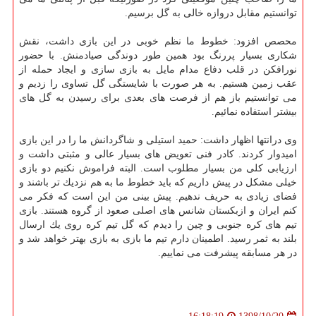
توانستیم مقابل دروازه خالی به گل برسیم.
محصص افزود: خطوط ما نظم خوبی در این بازی داشت، نقش
شكاری بسیار پررنگ بود همین طور دوندگی صیادمنش. با حضور
نورافكن در قلب دفاع مدام مایل به بازی سازی و ایجاد حمله از
عقب زمین هستیم. به هر صورت با شایستگی گل تساوی را زدیم و
می توانستیم باز هم از فرصت های بعدی برای رسیدن به گل های
بیشتر استفاده نمائیم.
وی درانتها اظهار داشت: حمید استیلی و شاگردانش ما را در این بازی
امیدوار كردند. كادر فنی تعویض های بسیار عالی و مثبتی داشت و
ارزیابی كلی من بسیار مطلوب است. البته فراموش نكنیم دو بازی
خیلی مشكل در پیش داریم كه باید خطوط ما به هم نزدیك تر باشند و
فضای زیادی به حریف ندهیم. پیش بینی من این است كه فكر می
كنم ایران و ازبكستان شانس های اصلی صعود از گروه هستند. بازی
تیم های كره جنوبی و چین را دیدم كه گل تیم كره روی یك ارسال
بلند به ثمر رسید. اطمینان دارم تیم ما بازی به بازی بهتر خواهد شد و
در هر مسابقه پیشرفت می نماییم.