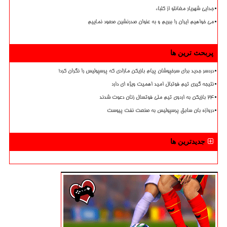
جدایی شهریار مغانلو از کلباء
می خواهیم ایران را ببریم و به عنوان صدرنشین صعود نماییم
پربحث ترین ها
دردسر جدید برای سرخپوشان پیام بازیکن مازادی که پرسپولیس را نگران کرد!
نتیجه گیری تیم فوتبال امید اهمیت ویژه ای دارد
۲۴ بازیکن به اردوی تیم ملی فوتسال زنان دعوت شدند
دروازه بان سابق پرسپولیس به صنعت نفت پیوست
جدیدترین ها