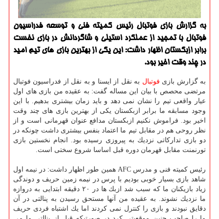
به گزارش بازی فوتبال رئیس كمیته فنی و توسعه فدراسیون
فوتبال با تمجید از عملكرد استیلی و شاگردانش در بازی نخست
برابر ازبكستان اظهار داشت: این یكی از بهترین بازی های تیم امید
در چند وقت اخیر بود.
به گزارش بازی
فوتبال
به نقل از ایسنا و به نقل از فدراسیون فوتبال
مرتضی محصص با بیان این مساله گفت: به عقیده من بازی های اول
عیار واقعی تیم را نشان نمی دهد و باید زمان بیشتری بدهیم. با این
وجود مسابقه ما برابر ازبكستان یكی از بهترین بازی های چند وقت
اخیر بود. فراموش نكنیم ازبكستان مدافع عنوان قهرمانی است و از
نظر روحی هم در مقابل تیم ما اعتماد بنفس بیشتری داشت چونكه در
دو بازی تداركاتی نزدیك به پیروزی رسیده بود. انجام نخستین بازی
تورنمنت مقابل قهرمان دوره قبل اساسا شروع سختی است.
رئیس كمیته فنی و مدرس AFC همین طور اظهار داشت: در نیمه اول
شاهد بازی بسیار خوبی بودیم با پرس در نیمه زمین حریف و دوندگی
زیاد بازیكنان ما كه سبب شد ازبك ها در ۲۰ دقیقه ابتدایی به دروازه
ما نزدیك نشوند. به عقیده من آنها مستحق رسیدن به پنالتی در آن
دقایق نبودند و بازی را كنترل نمی كردند اما یك اشتباه فردی حریف
ما را صاحب چنین موقعیتی كرد در صورتیكه قبل از پنالتی ما می